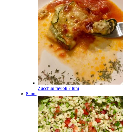
Zucchini ravioli
7
luni
8 luni