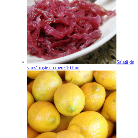
Salată de
varză roşie cu mere
10
luni