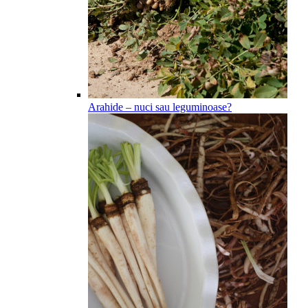
Arahide – nuci sau leguminoase?