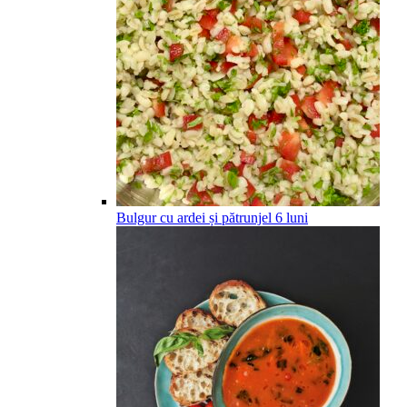
Bulgur cu ardei și pătrunjel
6
luni