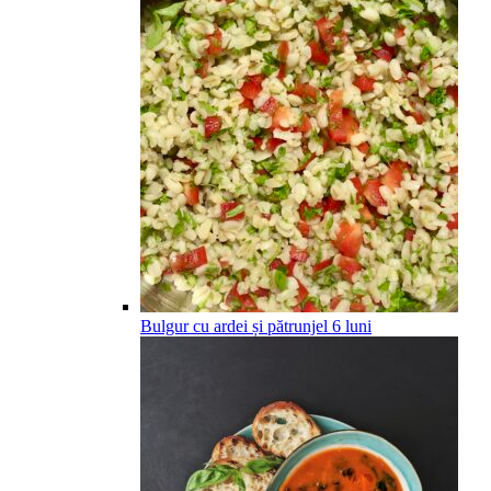
Bulgur cu ardei și pătrunjel
6
luni