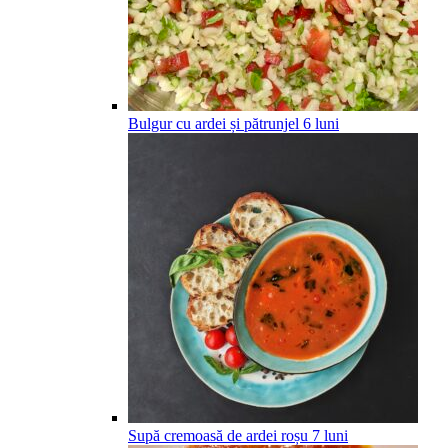
Bulgur cu ardei și pătrunjel
6
luni
Supă cremoasă de ardei roșu
7
luni