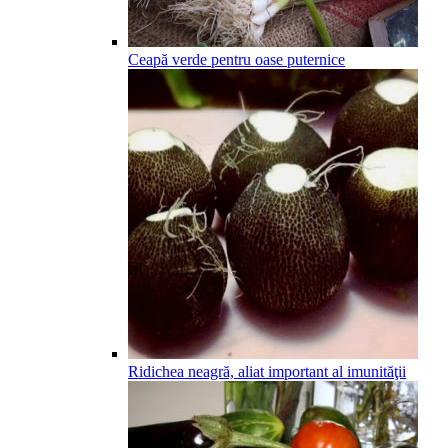
Ceapă verde pentru oase puternice
Ridichea neagră, aliat important al imunităţii