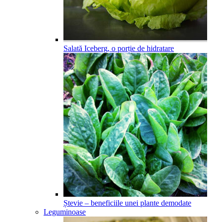
Salată Iceberg, o porție de hidratare
Ștevie – beneficiile unei plante demodate
Leguminoase