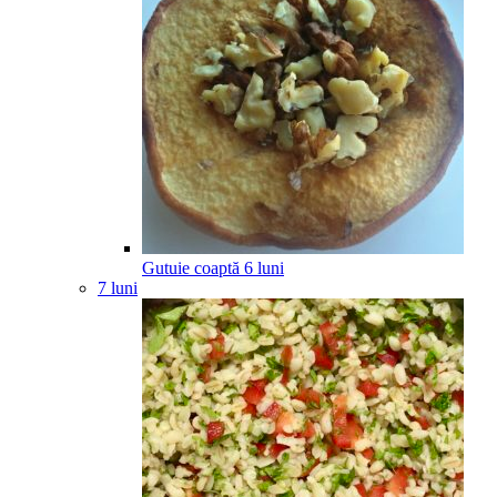
Gutuie coaptă
6
luni
7 luni