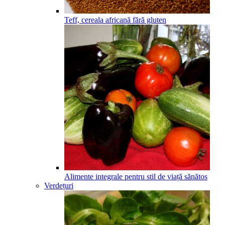
Teff, cereala africană fără gluten
Alimente integrale pentru stil de viață sănătos
Verdețuri