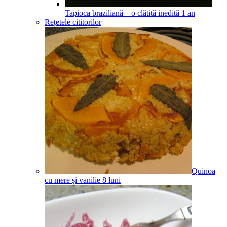
Tapioca braziliană – o clătită inedită
1
an
Rețetele cititorilor
Quinoa
cu mere și vanilie
8
luni