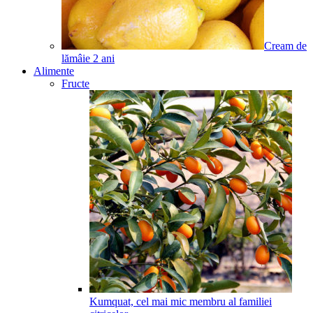
Cream de
lămâie
2
ani
Alimente
Fructe
Kumquat, cel mai mic membru al familiei