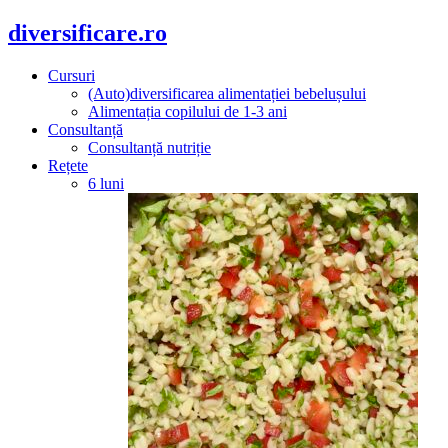
diversificare.ro
Cursuri
(Auto)diversificarea alimentației bebelușului
Alimentația copilului de 1-3 ani
Consultanță
Consultanță nutriție
Rețete
6 luni