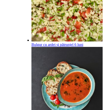
Bulgur cu ardei și pătrunjel
6
luni