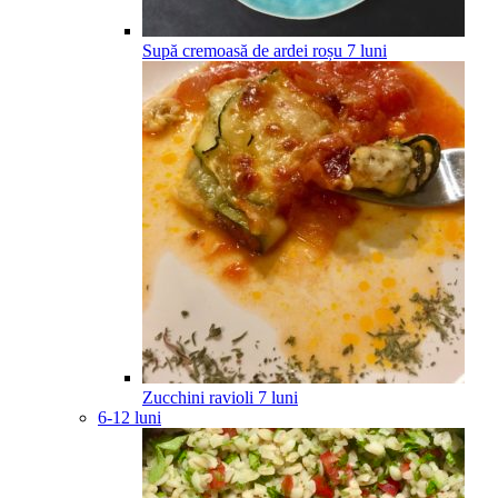
Supă cremoasă de ardei roșu
7
luni
Zucchini ravioli
7
luni
6-12 luni