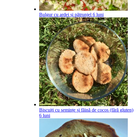
Bulgur cu ardei și pătrunjel
6
luni
Biscuiți cu semințe și făină de cocos (fără gluten)
6
luni