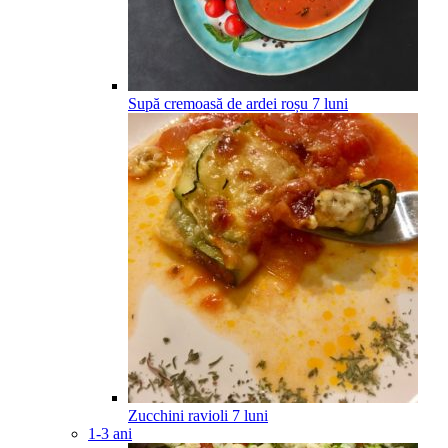
Supă cremoasă de ardei roșu
7
luni
Zucchini ravioli
7
luni
1-3 ani