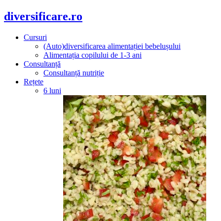
diversificare.ro
Cursuri
(Auto)diversificarea alimentației bebelușului
Alimentația copilului de 1-3 ani
Consultanță
Consultanță nutriție
Rețete
6 luni