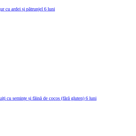
ur cu ardei și pătrunjel
6
luni
uiți cu semințe și făină de cocos (fără gluten)
6
luni