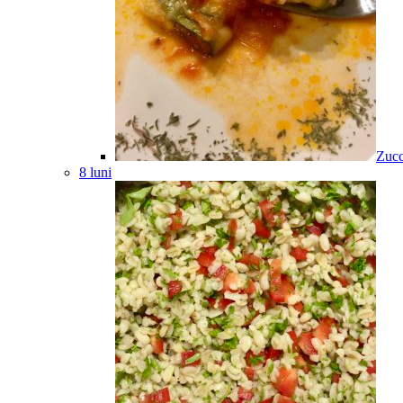
Zucc
8 luni