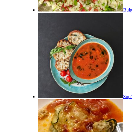
Bulg
Supă