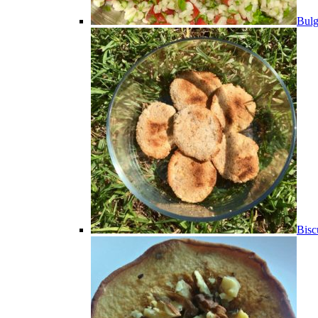
Bulg
Bisc