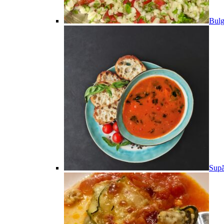
Bulg
Supă