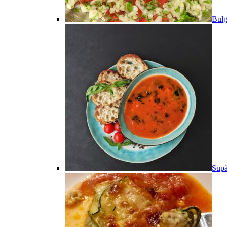
Bulg
Supă