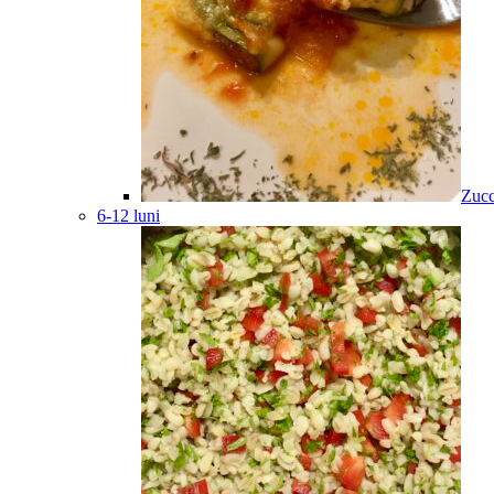
Zucc
6-12 luni