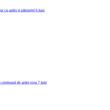
ur cu ardei și pătrunjel
6
luni
 cremoasă de ardei roșu
7
luni