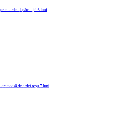
ur cu ardei și pătrunjel
6
luni
 cremoasă de ardei roșu
7
luni