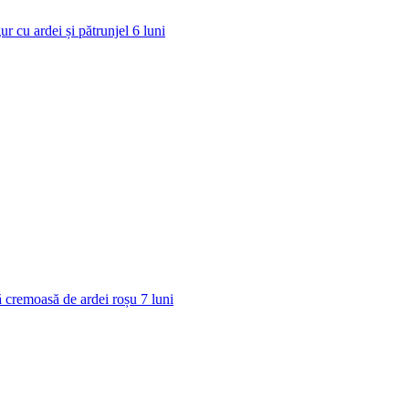
ur cu ardei și pătrunjel
6
luni
 cremoasă de ardei roșu
7
luni