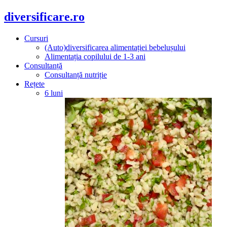
diversificare.ro
Cursuri
(Auto)diversificarea alimentației bebelușului
Alimentația copilului de 1-3 ani
Consultanță
Consultanță nutriție
Rețete
6 luni