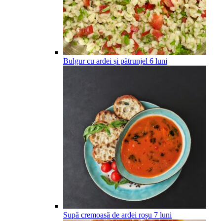
Bulgur cu ardei și pătrunjel
6
luni
Supă cremoasă de ardei roșu
7
luni