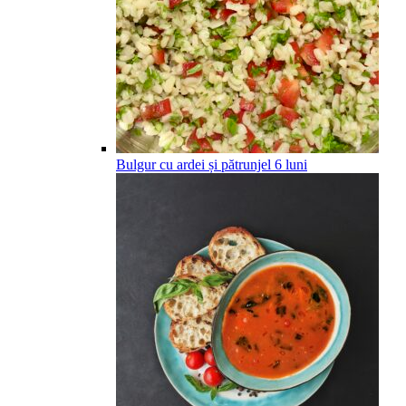
Bulgur cu ardei și pătrunjel
6
luni