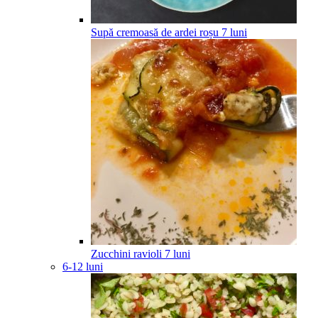
Supă cremoasă de ardei roșu
7
luni
Zucchini ravioli
7
luni
6-12 luni