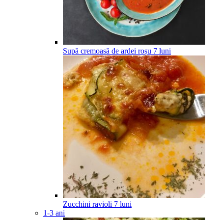
Supă cremoasă de ardei roșu
7
luni
Zucchini ravioli
7
luni
1-3 ani