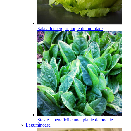
Salată Iceberg, o porție de hidratare
Ștevie – beneficiile unei plante demodate
Leguminoase