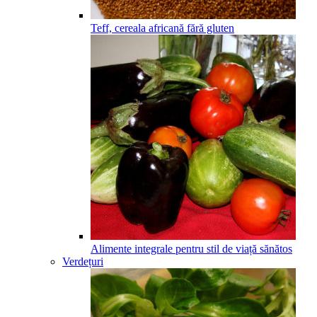
Teff, cereala africană fără gluten
Alimente integrale pentru stil de viață sănătos
Verdețuri