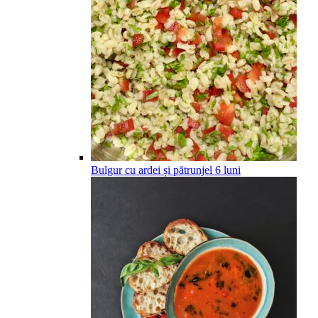
Bulgur cu ardei și pătrunjel
6
luni