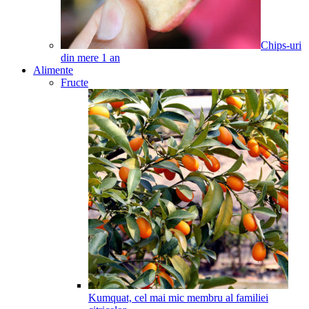
Chips-uri
din mere
1
an
Alimente
Fructe
Kumquat, cel mai mic membru al familiei