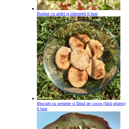
Bulgur cu ardei și pătrunjel
6
luni
Biscuiți cu semințe și făină de cocos (fără gluten)
6
luni