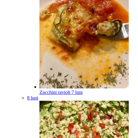
Zucchini ravioli
7
luni
8 luni