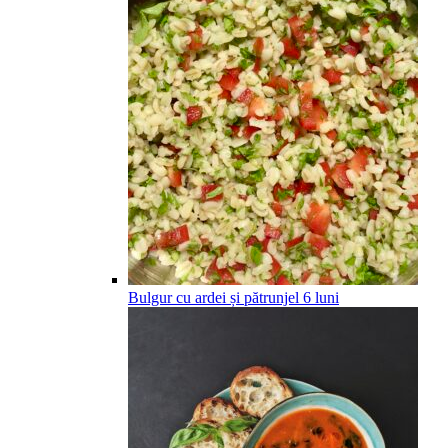
Bulgur cu ardei și pătrunjel
6
luni