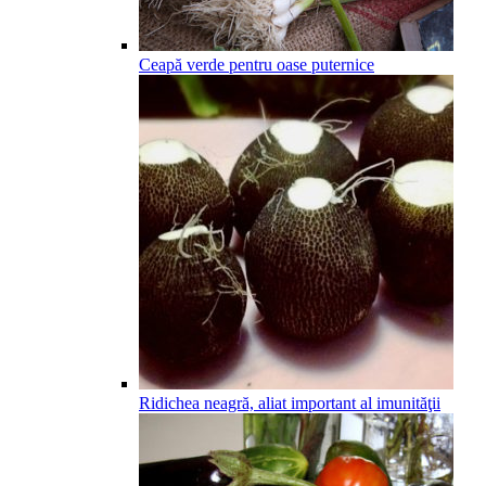
Ceapă verde pentru oase puternice
Ridichea neagră, aliat important al imunităţii