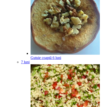
Gutuie coaptă
6
luni
7 luni