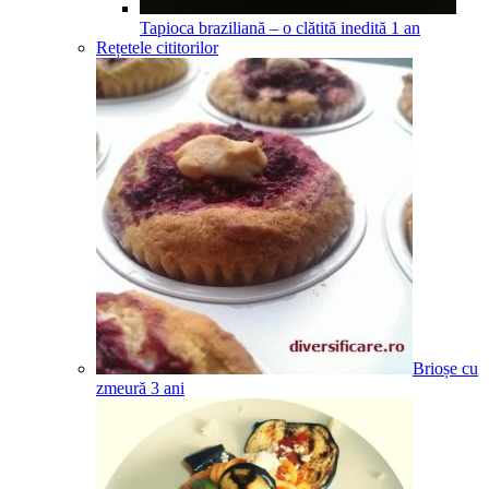
Tapioca braziliană – o clătită inedită
1
an
Rețetele cititorilor
Brioșe cu
zmeură
3
ani