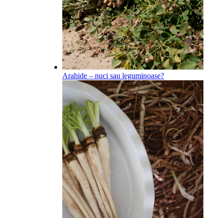
Arahide – nuci sau leguminoase?