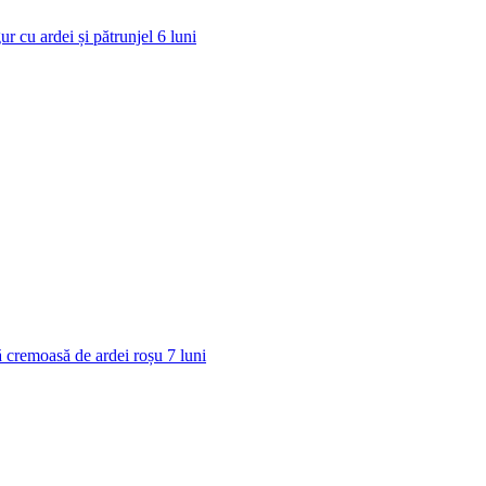
ur cu ardei și pătrunjel
6
luni
 cremoasă de ardei roșu
7
luni