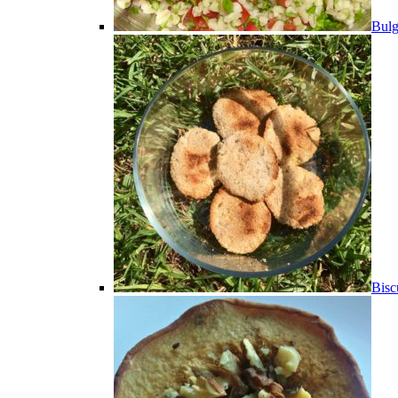
Bulg
Bisc