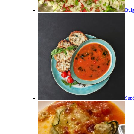
Bulg
Supă