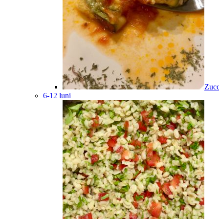
Zucc
6-12 luni