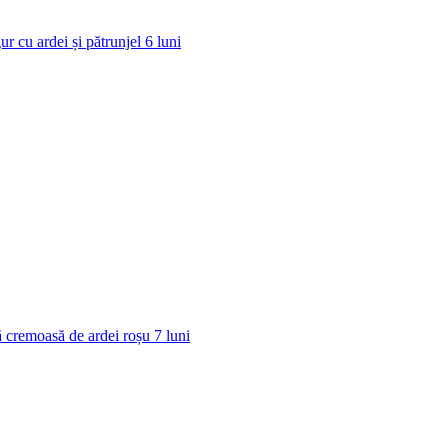
ur cu ardei și pătrunjel
6
luni
 cremoasă de ardei roșu
7
luni