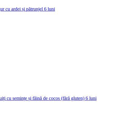
ur cu ardei și pătrunjel
6
luni
uiți cu semințe și făină de cocos (fără gluten)
6
luni