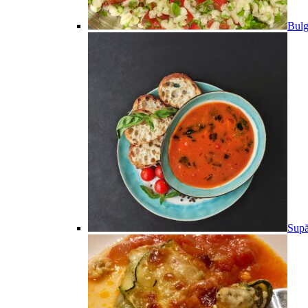
Bulg
Supă