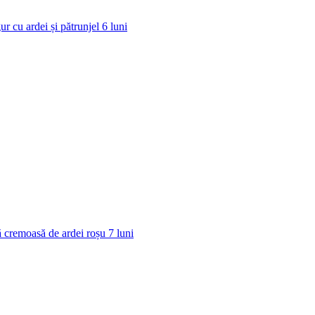
ur cu ardei și pătrunjel
6
luni
 cremoasă de ardei roșu
7
luni