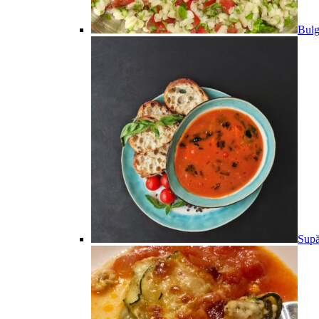
Bulg
Supă