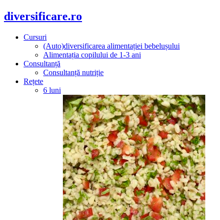
diversificare.ro
Cursuri
(Auto)diversificarea alimentației bebelușului
Alimentația copilului de 1-3 ani
Consultanță
Consultanță nutriție
Rețete
6 luni