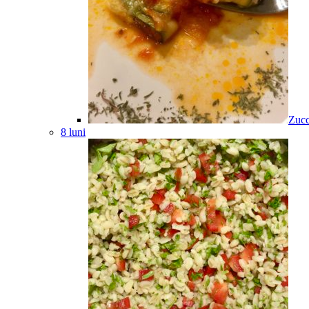
Zucc
8 luni