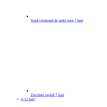
Supă cremoasă de ardei roșu
7
luni
Zucchini ravioli
7
luni
6-12 luni