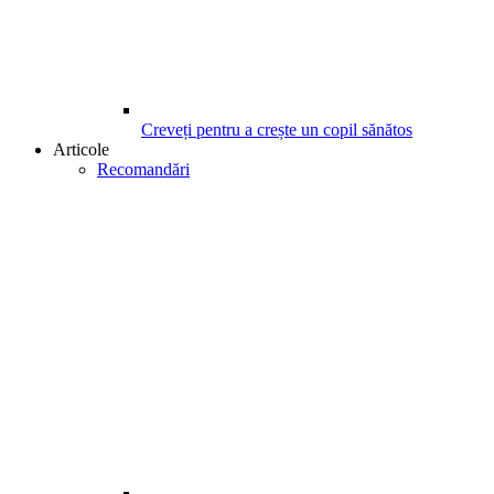
Creveți pentru a crește un copil sănătos
Articole
Recomandări