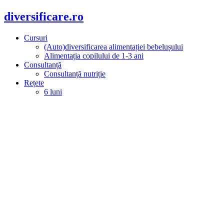
diversificare.ro
Cursuri
(Auto)diversificarea alimentației bebelușului
Alimentația copilului de 1-3 ani
Consultanță
Consultanță nutriție
Rețete
6 luni