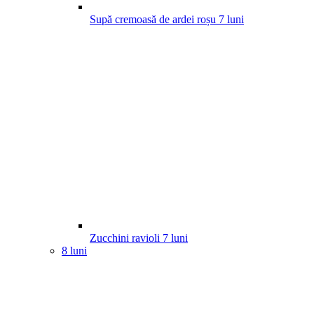
Supă cremoasă de ardei roșu
7
luni
Zucchini ravioli
7
luni
8 luni