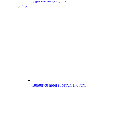
Zucchini ravioli
7
luni
1-3 ani
Bulgur cu ardei și pătrunjel
6
luni