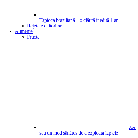
Tapioca braziliană – o clătită inedită
1
an
Rețetele cititorilor
Alimente
Fructe
Zer
sau un mod sănătos de a exploata laptele