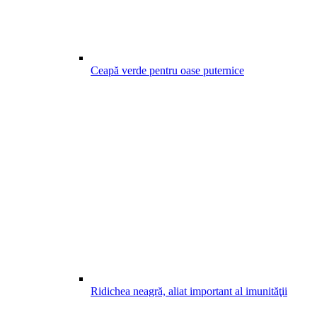
Ceapă verde pentru oase puternice
Ridichea neagră, aliat important al imunităţii