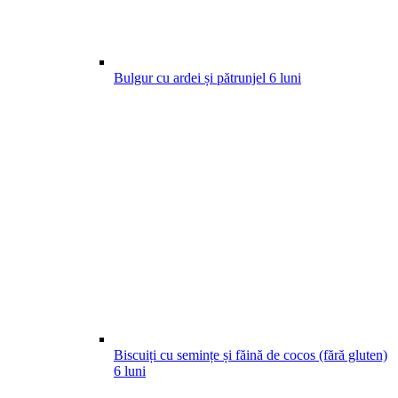
Bulgur cu ardei și pătrunjel
6
luni
Biscuiți cu semințe și făină de cocos (fără gluten)
6
luni