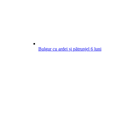
Bulgur cu ardei și pătrunjel
6
luni