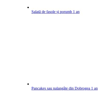
Salată de fasole și porumb
1
an
Pancakes sau nalangâte din Dobrogea
1
an