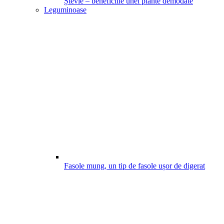
Ștevie – beneficiile unei plante demodate
Leguminoase
Fasole mung, un tip de fasole ușor de digerat