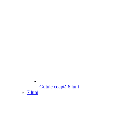
Gutuie coaptă
6
luni
7 luni