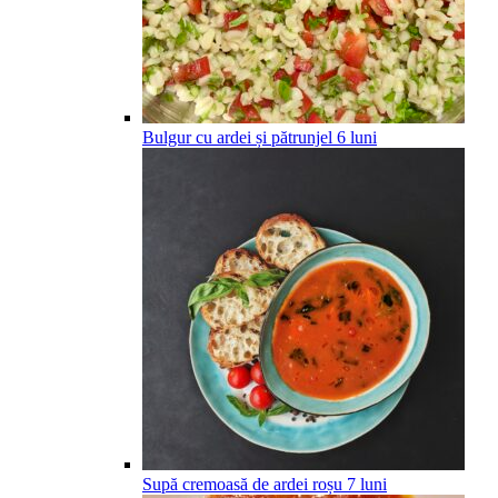
Bulgur cu ardei și pătrunjel
6
luni
Supă cremoasă de ardei roșu
7
luni