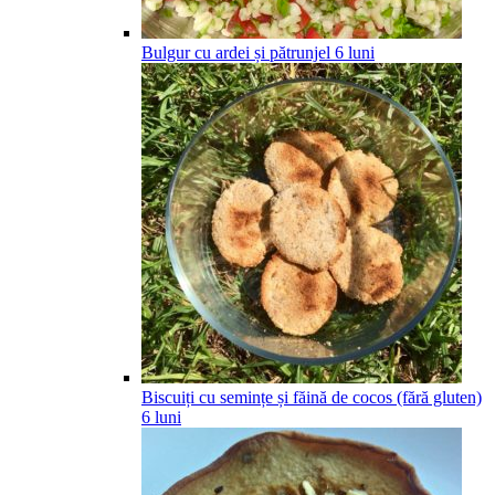
Bulgur cu ardei și pătrunjel
6
luni
Biscuiți cu semințe și făină de cocos (fără gluten)
6
luni