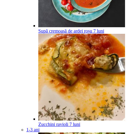
Supă cremoasă de ardei roșu
7
luni
Zucchini ravioli
7
luni
1-3 ani