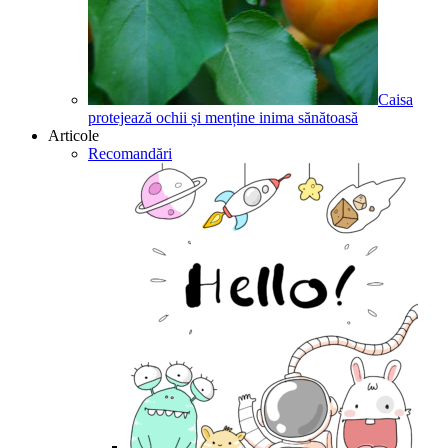
Caisa
protejează ochii și menține inima sănătoasă
Articole
Recomandări