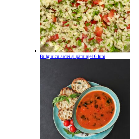
Bulgur cu ardei și pătrunjel
6
luni