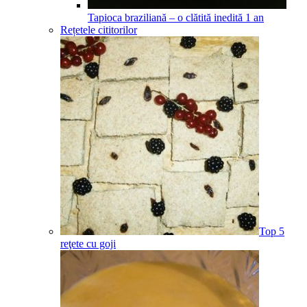
Tapioca braziliană – o clătită inedită
1
an
Rețetele cititorilor
Top 5
reţete cu goji