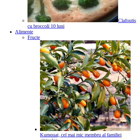
Clafoutis
cu broccoli
10
luni
Alimente
Fructe
Kumquat, cel mai mic membru al familiei