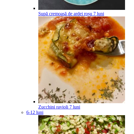
Supă cremoasă de ardei roșu
7
luni
Zucchini ravioli
7
luni
6-12 luni