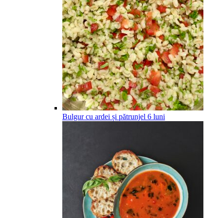
Bulgur cu ardei și pătrunjel
6
luni