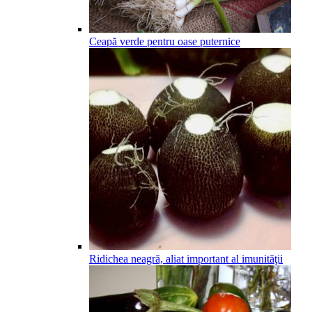
Ceapă verde pentru oase puternice
Ridichea neagră, aliat important al imunităţii