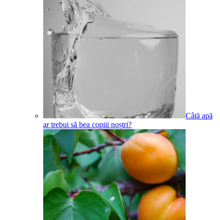
Câtă apă
ar trebui să bea copiii noștri?