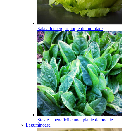
Salată Iceberg, o porție de hidratare
Ștevie – beneficiile unei plante demodate
Leguminoase