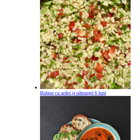
Bulgur cu ardei și pătrunjel
6
luni