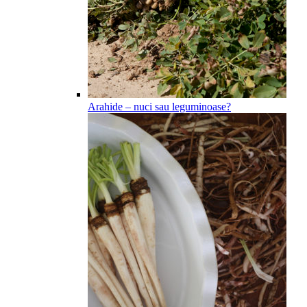
Arahide – nuci sau leguminoase?