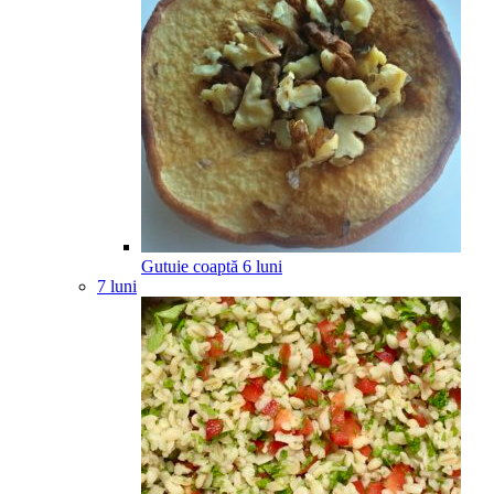
Gutuie coaptă
6
luni
7 luni