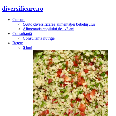
diversificare.ro
Cursuri
(Auto)diversificarea alimentației bebelușului
Alimentația copilului de 1-3 ani
Consultanță
Consultanță nutriție
Rețete
6 luni