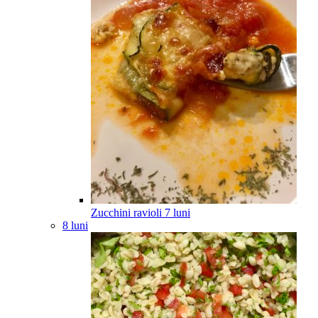
Zucchini ravioli
7
luni
8 luni