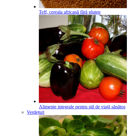
Teff, cereala africană fără gluten
Alimente integrale pentru stil de viață sănătos
Verdețuri