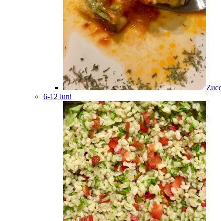
Zucc
6-12 luni