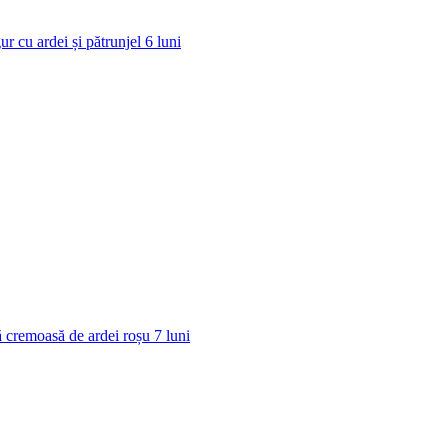
ur cu ardei și pătrunjel
6
luni
 cremoasă de ardei roșu
7
luni