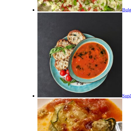
Bulg
Supă