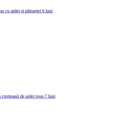
ur cu ardei și pătrunjel
6
luni
 cremoasă de ardei roșu
7
luni