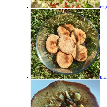
Bulg
Bisc