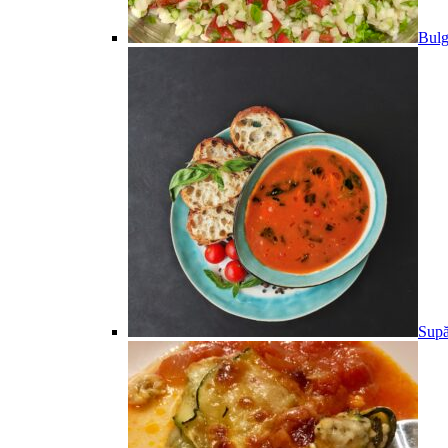
Bulg
Supă