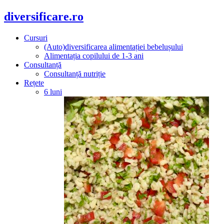
diversificare.ro
Cursuri
(Auto)diversificarea alimentației bebelușului
Alimentația copilului de 1-3 ani
Consultanță
Consultanță nutriție
Rețete
6 luni