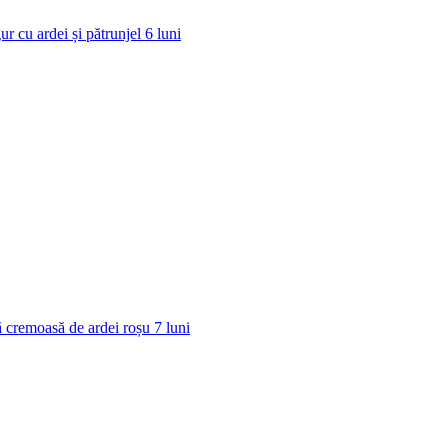
ur cu ardei și pătrunjel
6
luni
 cremoasă de ardei roșu
7
luni