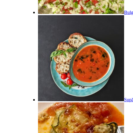
Bulg
Supă