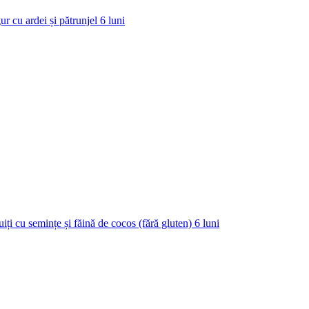
ur cu ardei și pătrunjel
6
luni
uiți cu semințe și făină de cocos (fără gluten)
6
luni