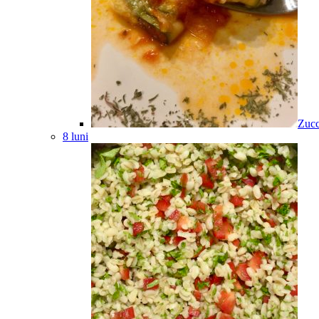
Zucc
8 luni