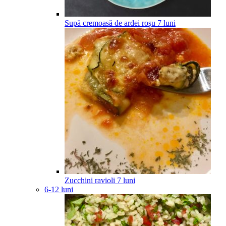
Supă cremoasă de ardei roșu
7
luni
Zucchini ravioli
7
luni
6-12 luni