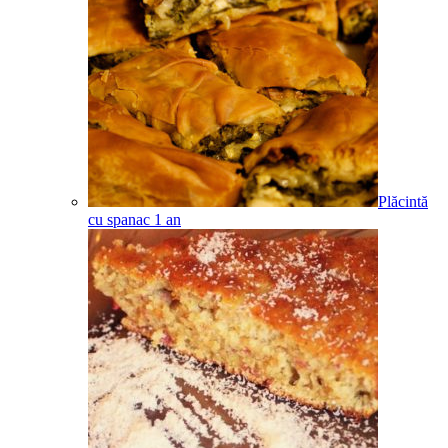
Plăcintă
cu spanac
1
an