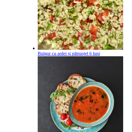
Bulgur cu ardei și pătrunjel
6
luni