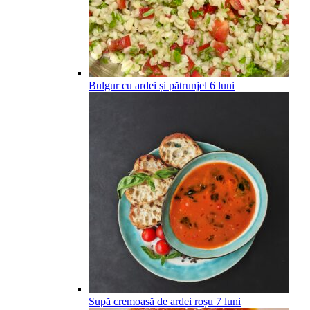
Bulgur cu ardei și pătrunjel
6
luni
Supă cremoasă de ardei roșu
7
luni