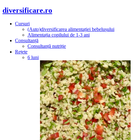
diversificare.ro
Cursuri
(Auto)diversificarea alimentației bebelușului
Alimentația copilului de 1-3 ani
Consultanță
Consultanță nutriție
Rețete
6 luni