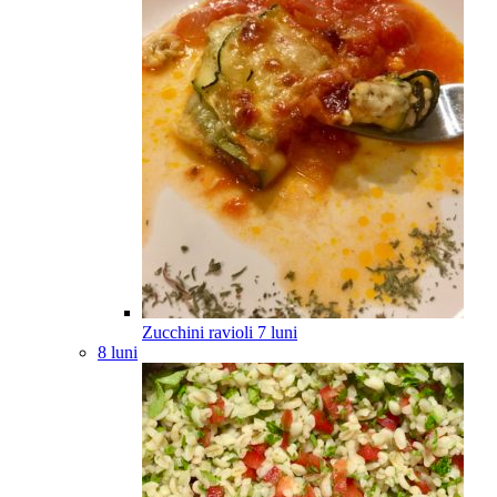
Zucchini ravioli
7
luni
8 luni