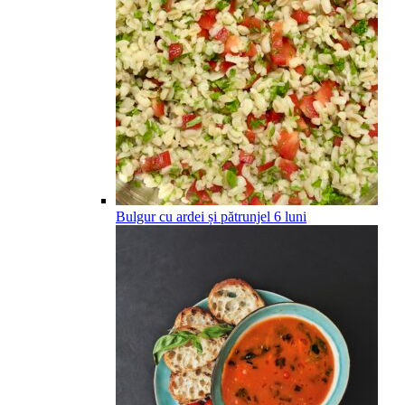
Bulgur cu ardei și pătrunjel
6
luni