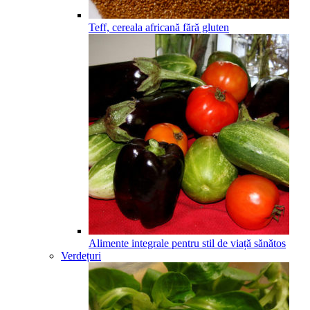
Teff, cereala africană fără gluten
Alimente integrale pentru stil de viață sănătos
Verdețuri