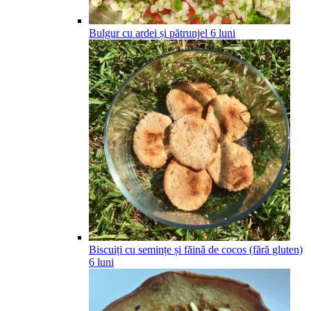
Bulgur cu ardei și pătrunjel
6
luni
Biscuiți cu semințe și făină de cocos (fără gluten)
6
luni