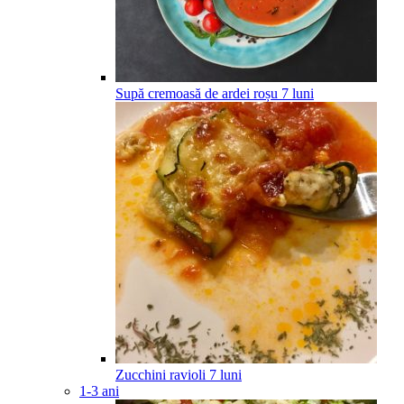
Supă cremoasă de ardei roșu
7
luni
Zucchini ravioli
7
luni
1-3 ani