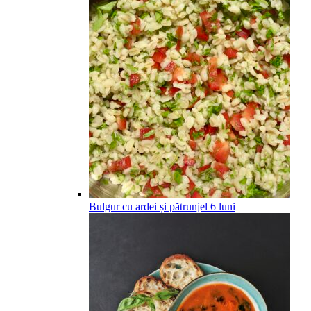
Bulgur cu ardei și pătrunjel
6
luni