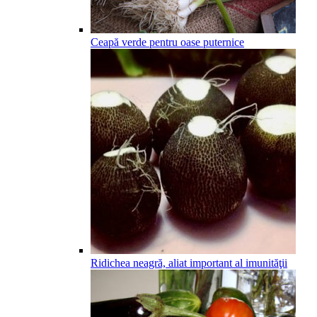
Ceapă verde pentru oase puternice
Ridichea neagră, aliat important al imunităţii