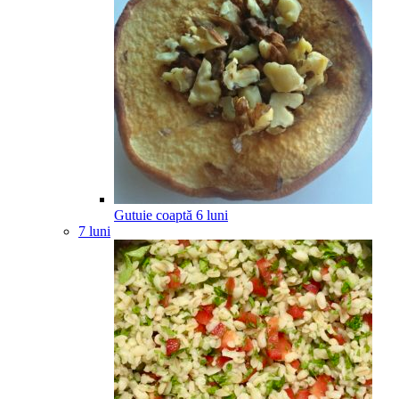
Gutuie coaptă
6
luni
7 luni