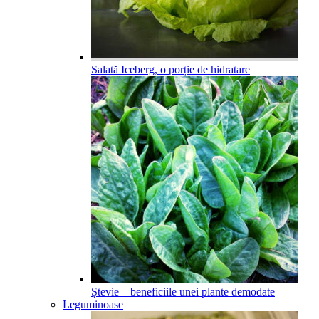
Salată Iceberg, o porție de hidratare
Ștevie – beneficiile unei plante demodate
Leguminoase