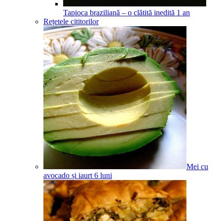
Tapioca braziliană – o clătită inedită
1
an
Rețetele cititorilor
Mei cu
avocado și iaurt
6
luni