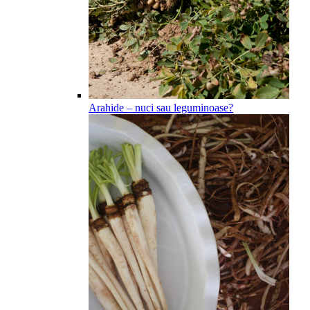
Arahide – nuci sau leguminoase?