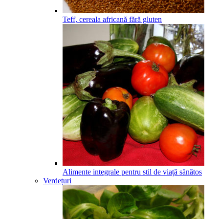
Teff, cereala africană fără gluten
Alimente integrale pentru stil de viață sănătos
Verdețuri