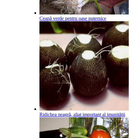
Ceapă verde pentru oase puternice
Ridichea neagră, aliat important al imunităţii