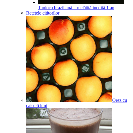
Tapioca braziliană – o clătită inedită
1
an
Rețetele cititorilor
Orez cu
caise
6
luni