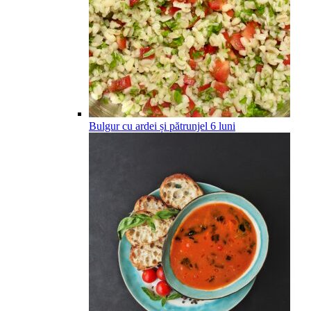
Bulgur cu ardei și pătrunjel
6
luni