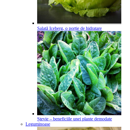
Salată Iceberg, o porție de hidratare
Ștevie – beneficiile unei plante demodate
Leguminoase