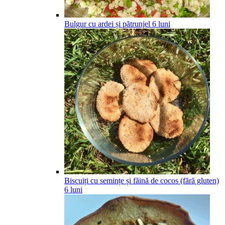
Bulgur cu ardei și pătrunjel
6
luni
Biscuiți cu semințe și făină de cocos (fără gluten)
6
luni