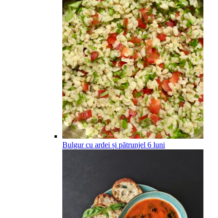
Bulgur cu ardei și pătrunjel
6
luni