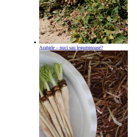
Arahide – nuci sau leguminoase?