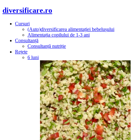
diversificare.ro
Cursuri
(Auto)diversificarea alimentației bebelușului
Alimentația copilului de 1-3 ani
Consultanță
Consultanță nutriție
Rețete
6 luni