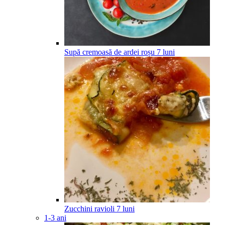
Supă cremoasă de ardei roșu
7
luni
Zucchini ravioli
7
luni
1-3 ani