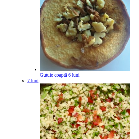
Gutuie coaptă
6
luni
7 luni