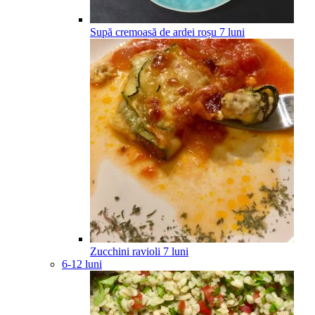
Supă cremoasă de ardei roșu
7
luni
Zucchini ravioli
7
luni
6-12 luni