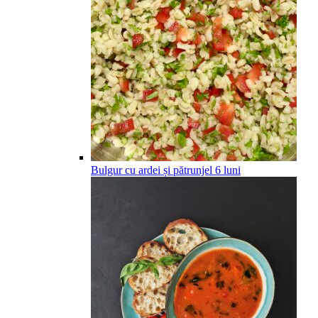
Bulgur cu ardei și pătrunjel
6
luni