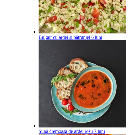
Bulgur cu ardei și pătrunjel
6
luni
Supă cremoasă de ardei roșu
7
luni