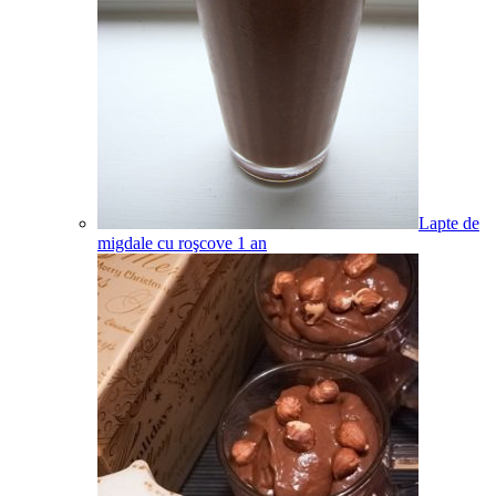
Lapte de
migdale cu roşcove
1
an