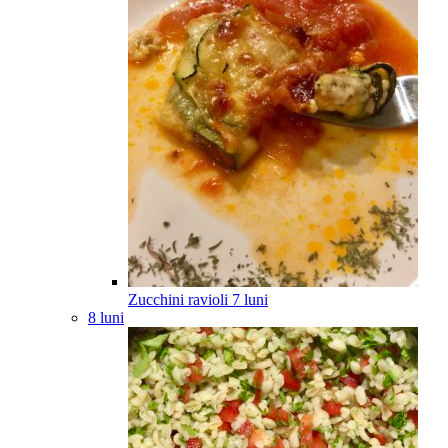
Zucchini ravioli
7
luni
8 luni