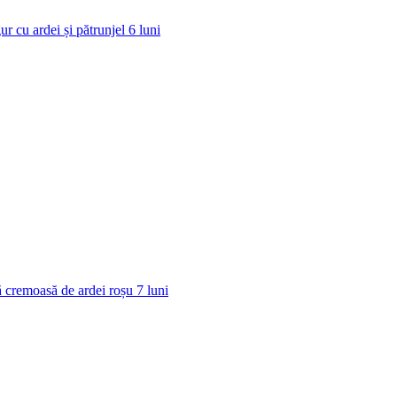
ur cu ardei și pătrunjel
6
luni
 cremoasă de ardei roșu
7
luni