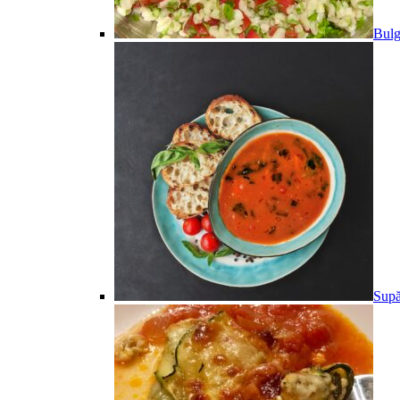
Bulg
Supă