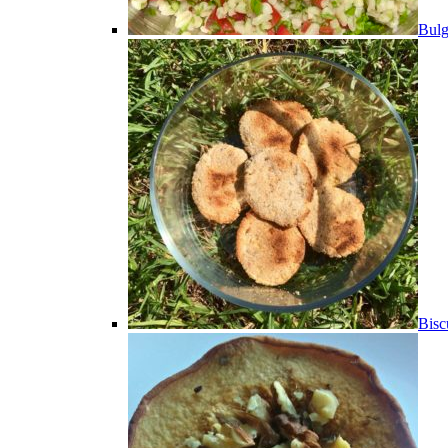
Bulg
Bisc