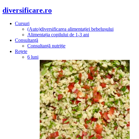
diversificare.ro
Cursuri
(Auto)diversificarea alimentației bebelușului
Alimentația copilului de 1-3 ani
Consultanță
Consultanță nutriție
Rețete
6 luni