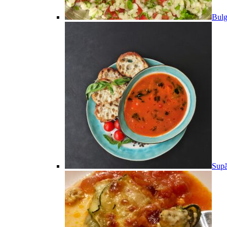
Bulg
Supă