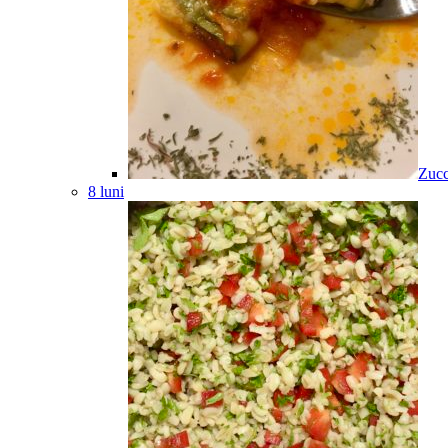
Zucc
8 luni