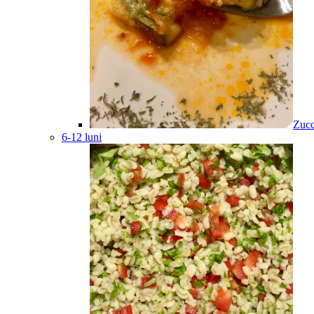
Zucc
6-12 luni