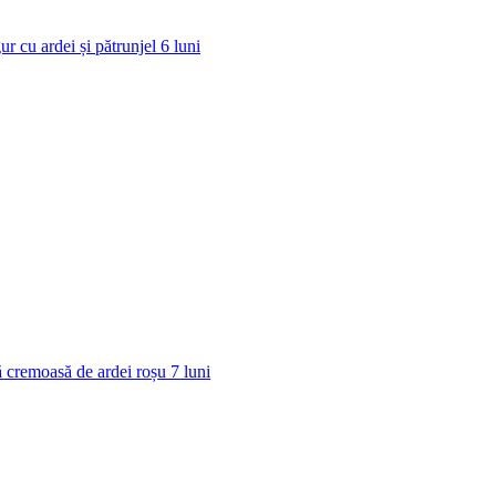
ur cu ardei și pătrunjel
6
luni
 cremoasă de ardei roșu
7
luni