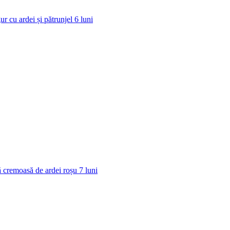
ur cu ardei și pătrunjel
6
luni
 cremoasă de ardei roșu
7
luni