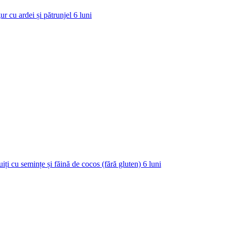
ur cu ardei și pătrunjel
6
luni
uiți cu semințe și făină de cocos (fără gluten)
6
luni