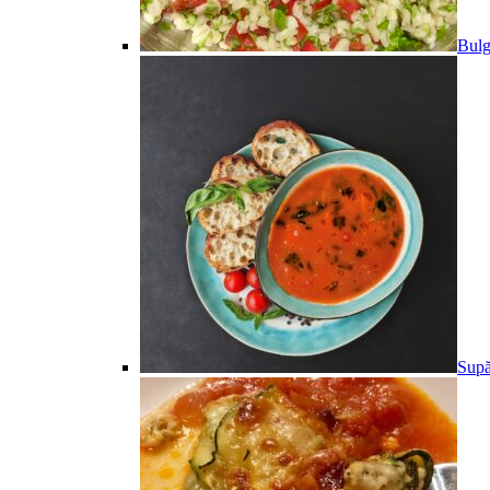
Bulg
Supă