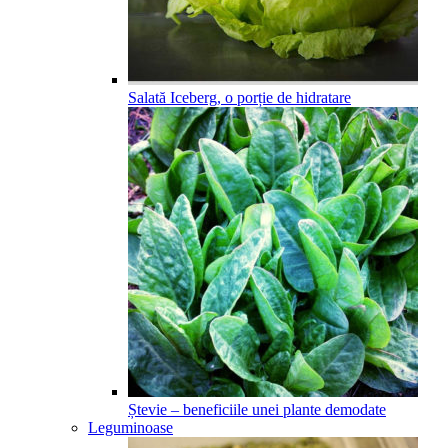
Salată Iceberg, o porție de hidratare
Ștevie – beneficiile unei plante demodate
Leguminoase