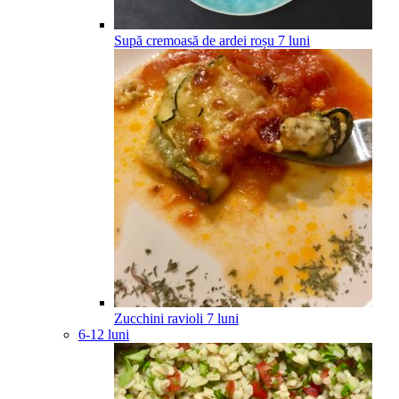
Supă cremoasă de ardei roșu
7
luni
Zucchini ravioli
7
luni
6-12 luni