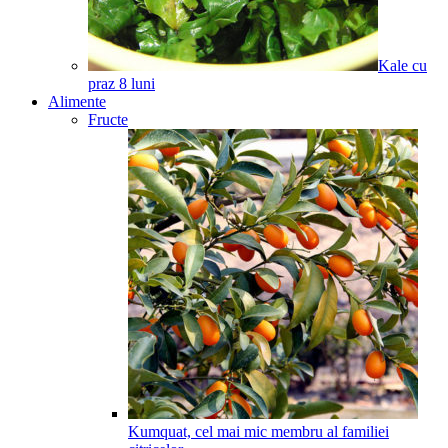
Kale cu
praz
8
luni
Alimente
Fructe
Kumquat, cel mai mic membru al familiei