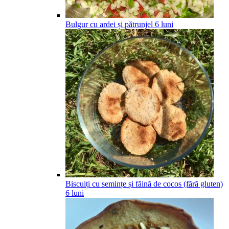
Bulgur cu ardei și pătrunjel
6
luni
Biscuiți cu semințe și făină de cocos (fără gluten)
6
luni