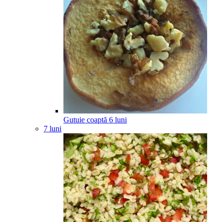
Gutuie coaptă
6
luni
7 luni