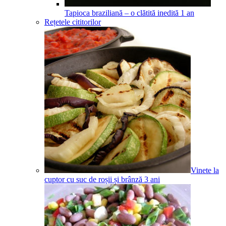
Tapioca braziliană – o clătită inedită
1
an
Rețetele cititorilor
Vinete la
cuptor cu suc de roșii și brânză
3
ani