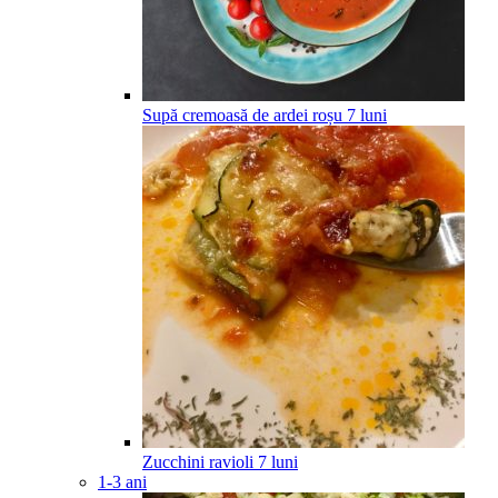
Supă cremoasă de ardei roșu
7
luni
Zucchini ravioli
7
luni
1-3 ani