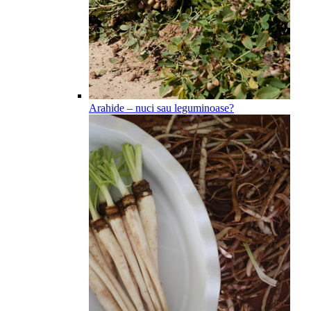
Arahide – nuci sau leguminoase?