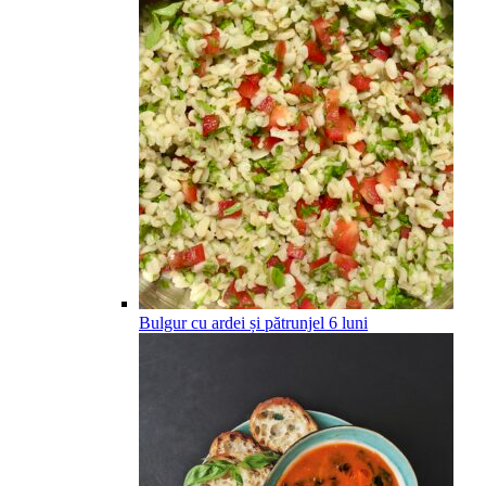
Bulgur cu ardei și pătrunjel
6
luni