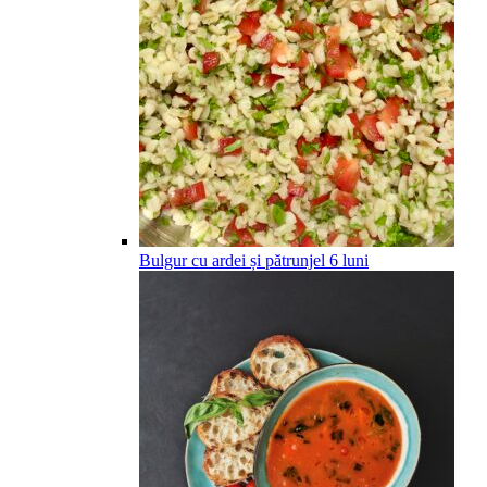
Bulgur cu ardei și pătrunjel
6
luni