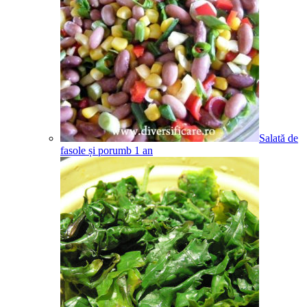
Salată de
fasole și porumb
1
an