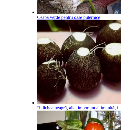
Ceapă verde pentru oase puternice
Ridichea neagră, aliat important al imunităţii