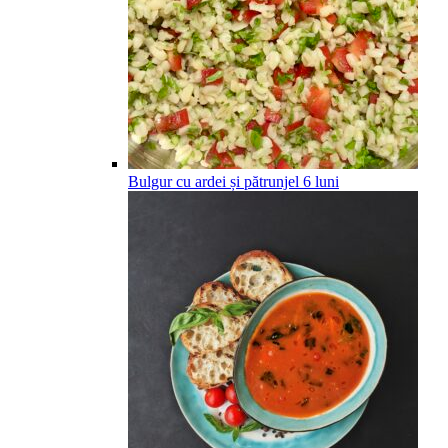
Bulgur cu ardei și pătrunjel
6
luni