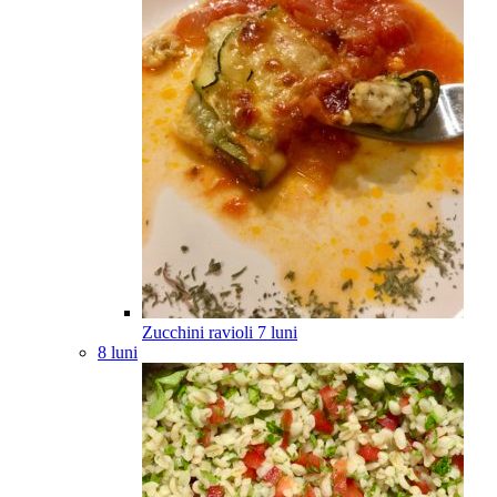
Zucchini ravioli
7
luni
8 luni