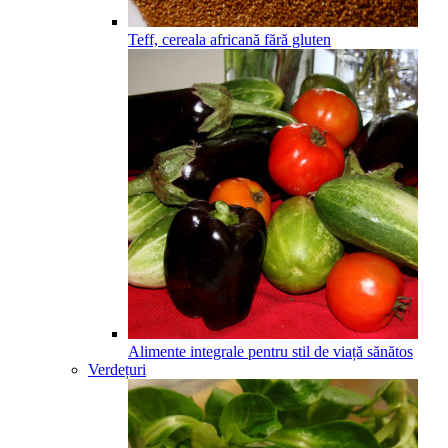
Teff, cereala africană fără gluten
Alimente integrale pentru stil de viață sănătos
Verdețuri