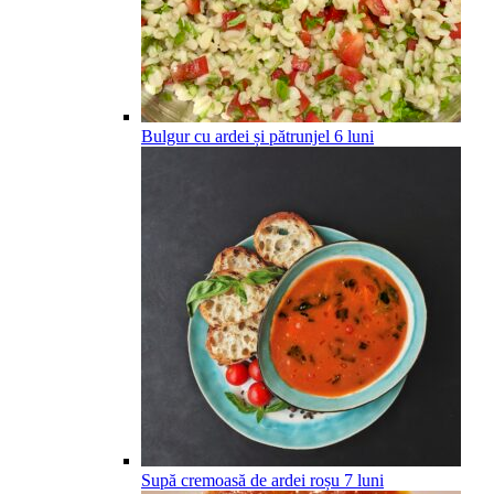
Bulgur cu ardei și pătrunjel
6
luni
Supă cremoasă de ardei roșu
7
luni