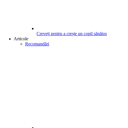
Creveți pentru a crește un copil sănătos
Articole
Recomandări