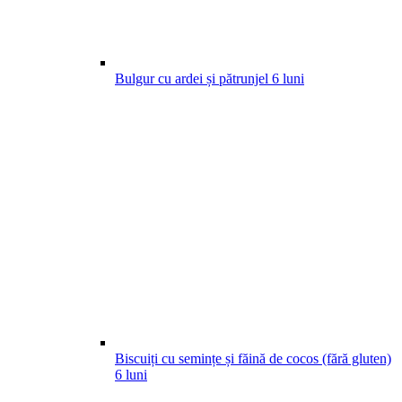
Bulgur cu ardei și pătrunjel
6
luni
Biscuiți cu semințe și făină de cocos (fără gluten)
6
luni