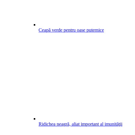
Ceapă verde pentru oase puternice
Ridichea neagră, aliat important al imunităţii