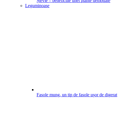
Ștevie – beneficiile unei plante demodate
Leguminoase
Fasole mung, un tip de fasole ușor de digerat