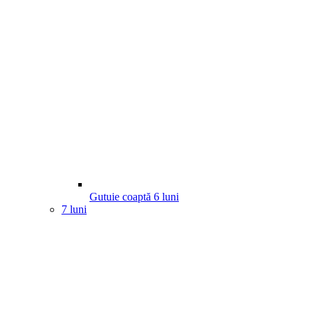
Gutuie coaptă
6
luni
7 luni