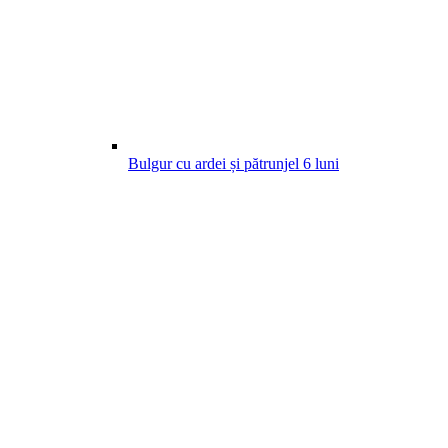
Bulgur cu ardei și pătrunjel
6
luni