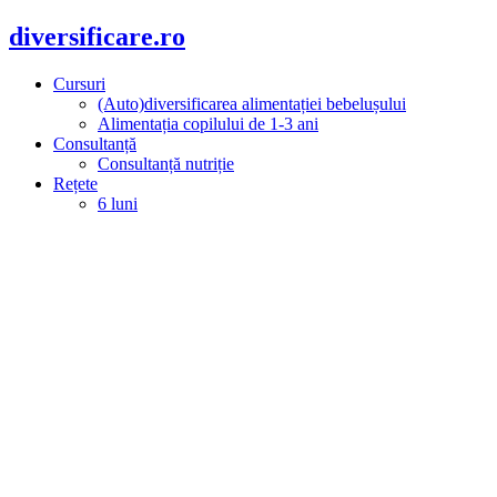
diversificare.ro
Cursuri
(Auto)diversificarea alimentației bebelușului
Alimentația copilului de 1-3 ani
Consultanță
Consultanță nutriție
Rețete
6 luni