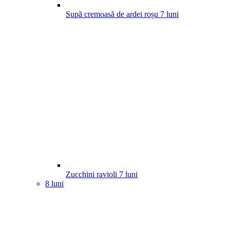
Supă cremoasă de ardei roșu
7
luni
Zucchini ravioli
7
luni
8 luni