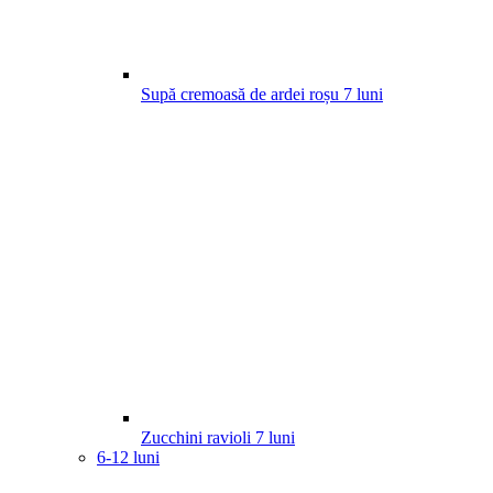
Supă cremoasă de ardei roșu
7
luni
Zucchini ravioli
7
luni
6-12 luni