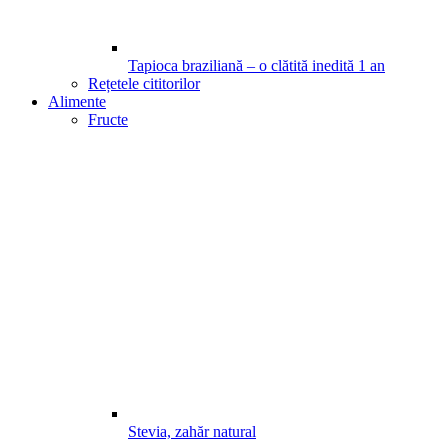
Tapioca braziliană – o clătită inedită
1
an
Rețetele cititorilor
Alimente
Fructe
Stevia, zahăr natural