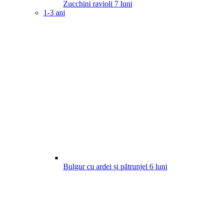
Zucchini ravioli
7
luni
1-3 ani
Bulgur cu ardei și pătrunjel
6
luni