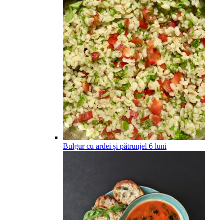
Bulgur cu ardei și pătrunjel
6
luni