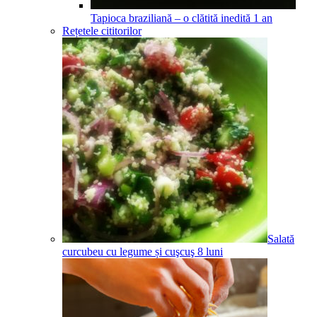
Tapioca braziliană – o clătită inedită
1
an
Rețetele cititorilor
Salată
curcubeu cu legume și cuşcuş
8
luni