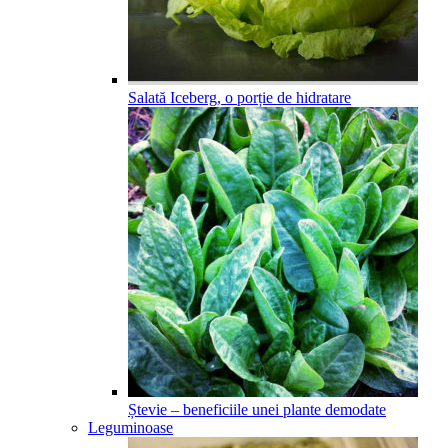
Salată Iceberg, o porție de hidratare
Ștevie – beneficiile unei plante demodate
Leguminoase