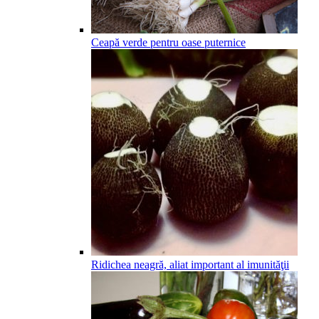
Ceapă verde pentru oase puternice
Ridichea neagră, aliat important al imunităţii