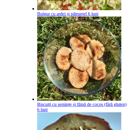
Bulgur cu ardei și pătrunjel
6
luni
Biscuiți cu semințe și făină de cocos (fără gluten)
6
luni