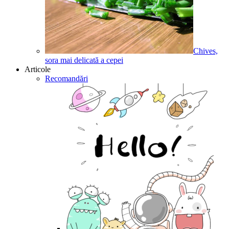
Chives,
sora mai delicată a cepei
Articole
Recomandări