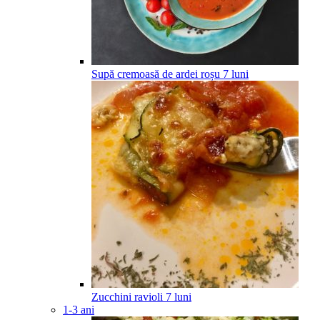
Supă cremoasă de ardei roșu
7
luni
Zucchini ravioli
7
luni
1-3 ani