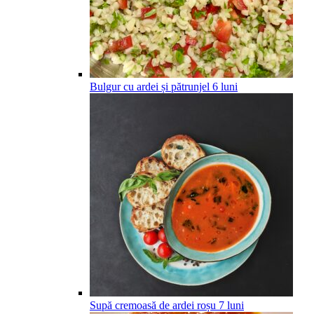
Bulgur cu ardei și pătrunjel
6
luni
Supă cremoasă de ardei roșu
7
luni