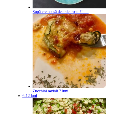
Supă cremoasă de ardei roșu
7
luni
Zucchini ravioli
7
luni
6-12 luni