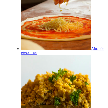
Aluat de
pizza
1
an