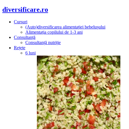
diversificare.ro
Cursuri
(Auto)diversificarea alimentației bebelușului
Alimentația copilului de 1-3 ani
Consultanță
Consultanță nutriție
Rețete
6 luni