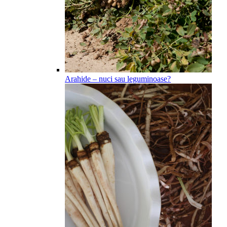
Arahide – nuci sau leguminoase?