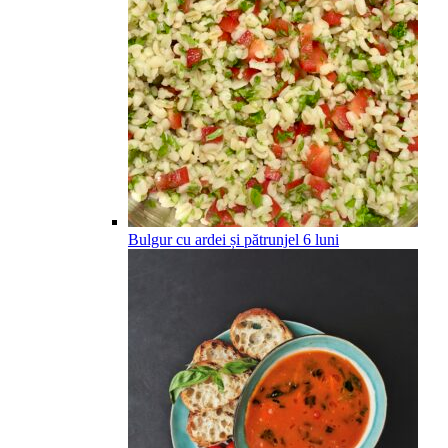
Bulgur cu ardei și pătrunjel
6
luni