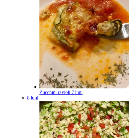
Zucchini ravioli
7
luni
8 luni