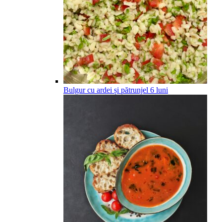
Bulgur cu ardei și pătrunjel
6
luni