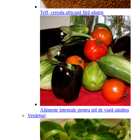
Teff, cereala africană fără gluten
Alimente integrale pentru stil de viață sănătos
Verdețuri