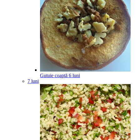
Gutuie coaptă
6
luni
7 luni