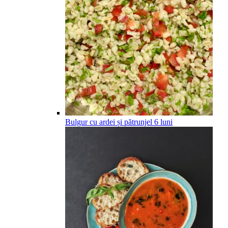
Bulgur cu ardei și pătrunjel
6
luni