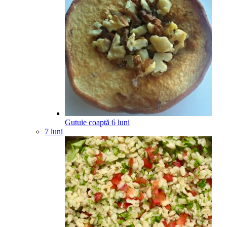
Gutuie coaptă
6
luni
7 luni