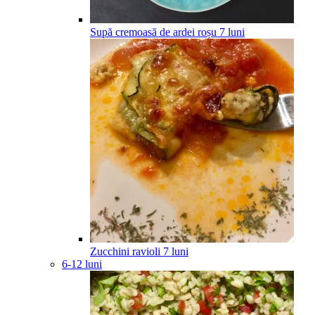
Supă cremoasă de ardei roșu
7
luni
Zucchini ravioli
7
luni
6-12 luni