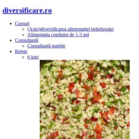
diversificare.ro
Cursuri
(Auto)diversificarea alimentației bebelușului
Alimentația copilului de 1-3 ani
Consultanță
Consultanță nutriție
Rețete
6 luni