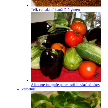
Teff, cereala africană fără gluten
Alimente integrale pentru stil de viață sănătos
Verdețuri