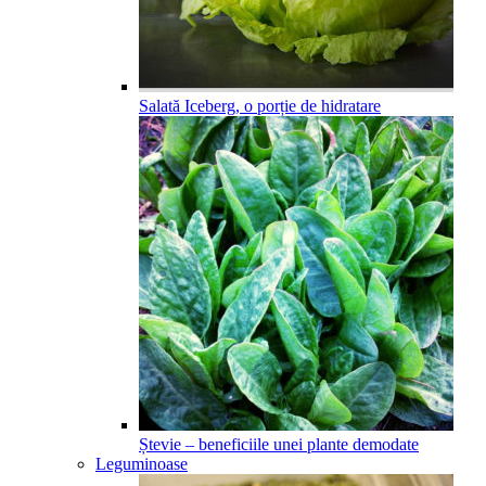
Salată Iceberg, o porție de hidratare
Ștevie – beneficiile unei plante demodate
Leguminoase