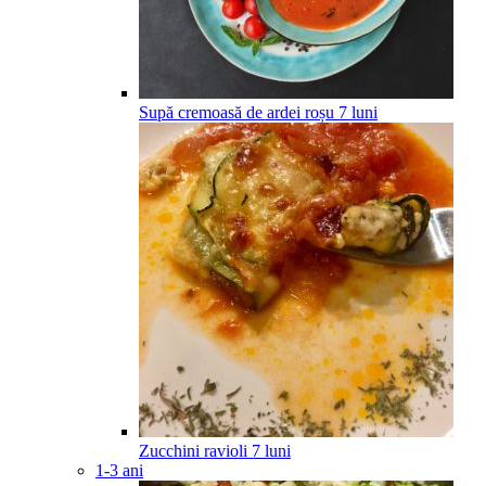
Supă cremoasă de ardei roșu
7
luni
Zucchini ravioli
7
luni
1-3 ani