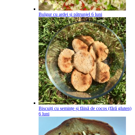
Bulgur cu ardei și pătrunjel
6
luni
Biscuiți cu semințe și făină de cocos (fără gluten)
6
luni