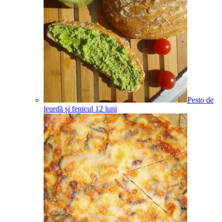
Pesto de
leurdă și fenicul
12
luni