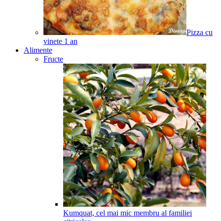
Pizza cu
vinete
1
an
Alimente
Fructe
Kumquat, cel mai mic membru al familiei