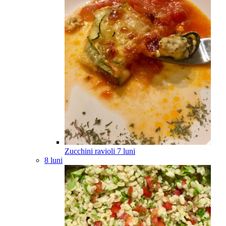
Zucchini ravioli
7
luni
8 luni