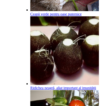
Ceapă verde pentru oase puternice
Ridichea neagră, aliat important al imunităţii