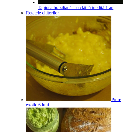
Tapioca braziliană – o clătită inedită
1
an
Rețetele cititorilor
Piure
exotic
6
luni