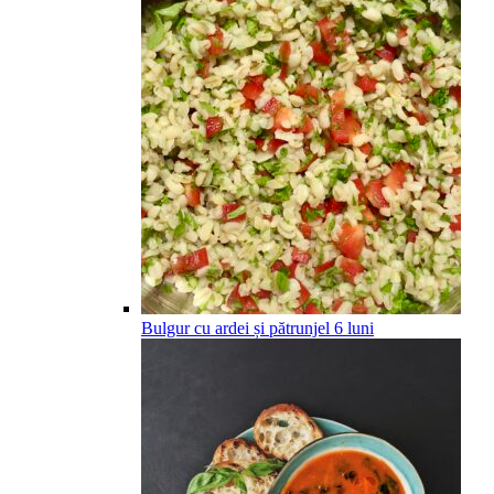
Bulgur cu ardei și pătrunjel
6
luni