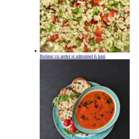
Bulgur cu ardei și pătrunjel
6
luni