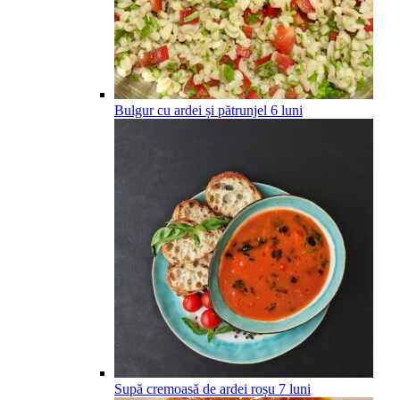
Bulgur cu ardei și pătrunjel
6
luni
Supă cremoasă de ardei roșu
7
luni