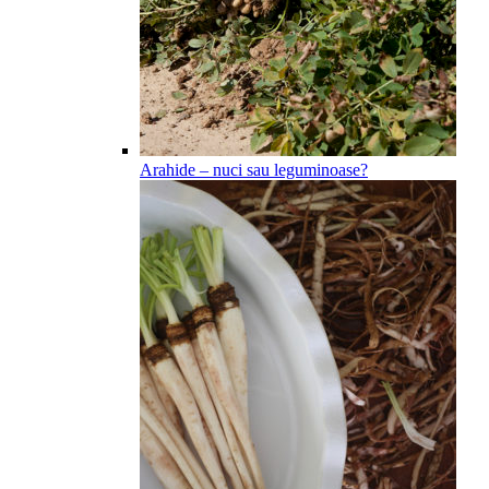
Arahide – nuci sau leguminoase?