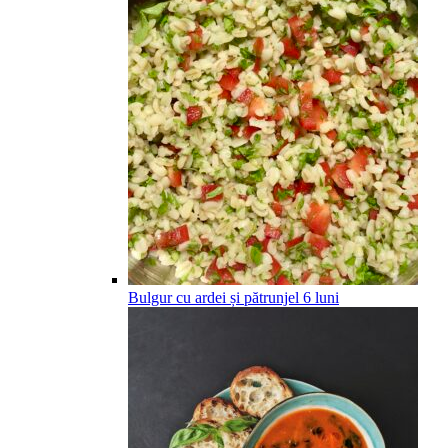
Bulgur cu ardei și pătrunjel
6
luni