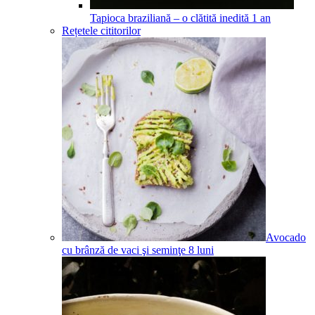
Tapioca braziliană – o clătită inedită
1
an
Rețetele cititorilor
Avocado
cu brânză de vaci şi seminţe
8
luni