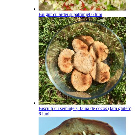
Bulgur cu ardei și pătrunjel
6
luni
Biscuiți cu semințe și făină de cocos (fără gluten)
6
luni