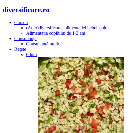
diversificare.ro
Cursuri
(Auto)diversificarea alimentației bebelușului
Alimentația copilului de 1-3 ani
Consultanță
Consultanță nutriție
Rețete
6 luni