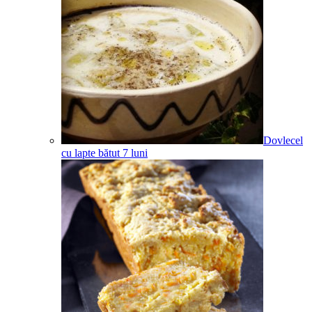
Dovlecel
cu lapte bătut
7
luni