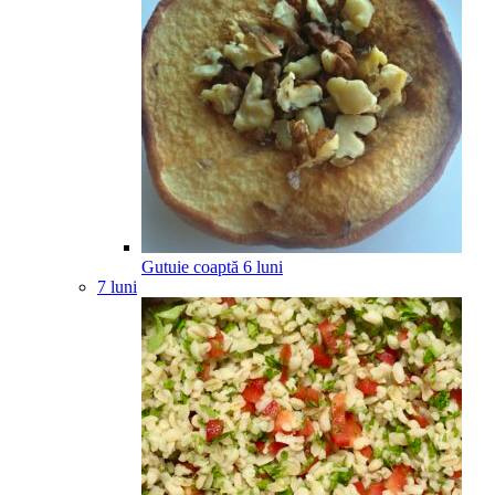
Gutuie coaptă
6
luni
7 luni