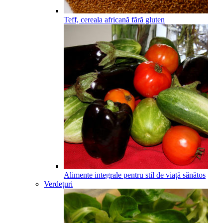
Teff, cereala africană fără gluten
Alimente integrale pentru stil de viață sănătos
Verdețuri