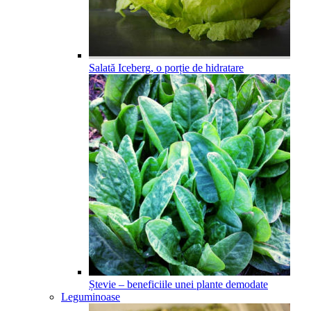
Salată Iceberg, o porție de hidratare
Ștevie – beneficiile unei plante demodate
Leguminoase