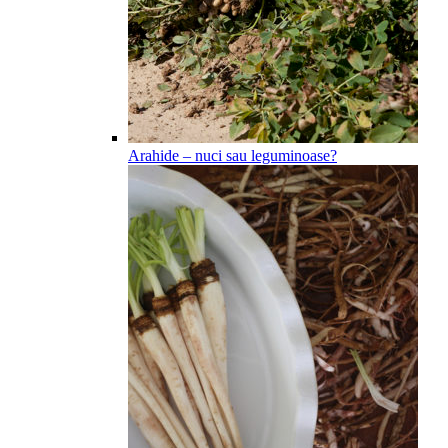
Arahide – nuci sau leguminoase?