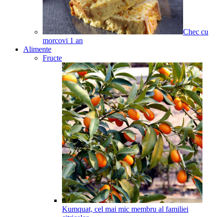
Chec cu
morcovi
1
an
Alimente
Fructe
Kumquat, cel mai mic membru al familiei