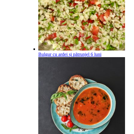
Bulgur cu ardei și pătrunjel
6
luni