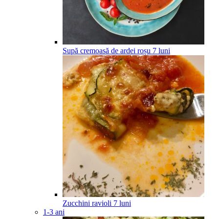
Supă cremoasă de ardei roșu
7
luni
Zucchini ravioli
7
luni
1-3 ani