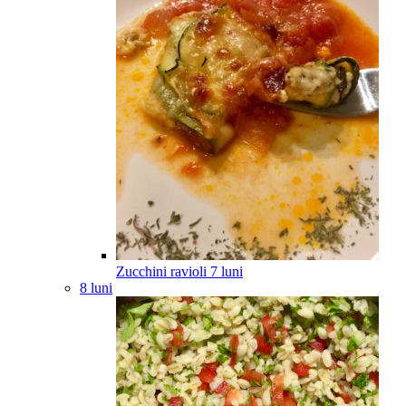
Zucchini ravioli
7
luni
8 luni