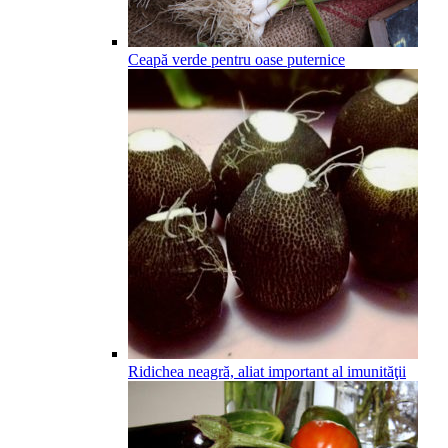
Ceapă verde pentru oase puternice
Ridichea neagră, aliat important al imunităţii