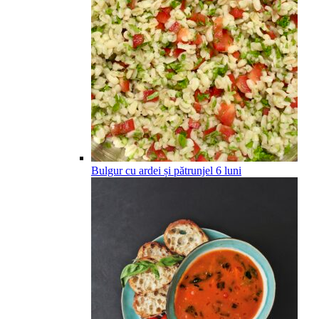
Bulgur cu ardei și pătrunjel
6
luni