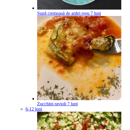
Supă cremoasă de ardei roșu
7
luni
Zucchini ravioli
7
luni
6-12 luni