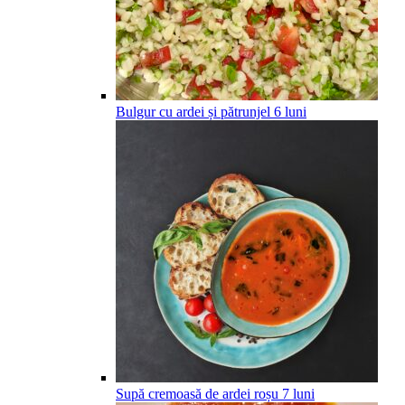
Bulgur cu ardei și pătrunjel
6
luni
Supă cremoasă de ardei roșu
7
luni