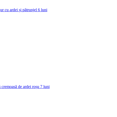
ur cu ardei și pătrunjel
6
luni
 cremoasă de ardei roșu
7
luni