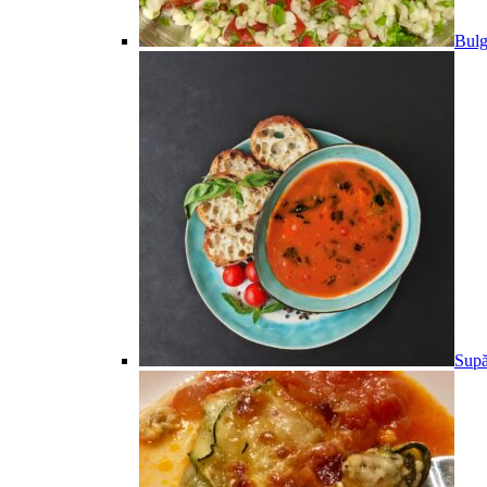
Bulg
Supă