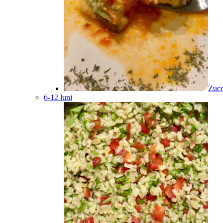
Zucc
6-12 luni