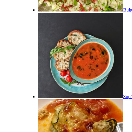
Bulg
Supă