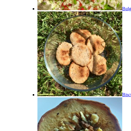
Bulg
Bisc