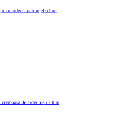
ur cu ardei și pătrunjel
6
luni
 cremoasă de ardei roșu
7
luni