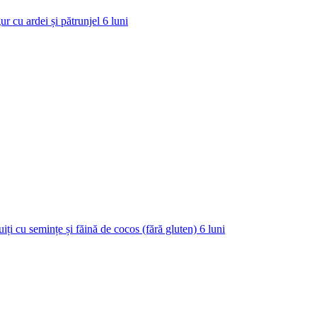
ur cu ardei și pătrunjel
6
luni
uiți cu semințe și făină de cocos (fără gluten)
6
luni