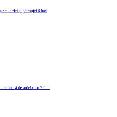
ur cu ardei și pătrunjel
6
luni
 cremoasă de ardei roșu
7
luni