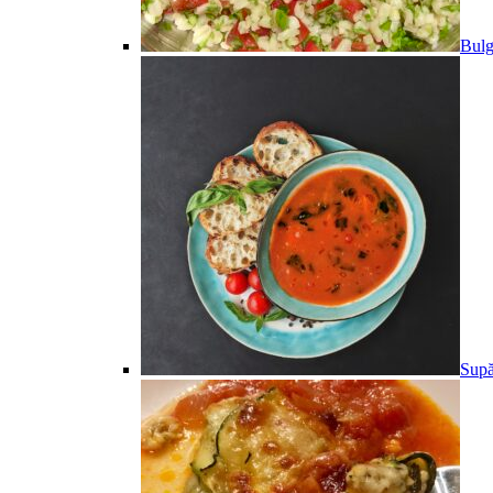
Bulg
Supă