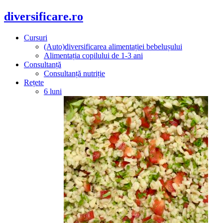
diversificare.ro
Cursuri
(Auto)diversificarea alimentației bebelușului
Alimentația copilului de 1-3 ani
Consultanță
Consultanță nutriție
Rețete
6 luni