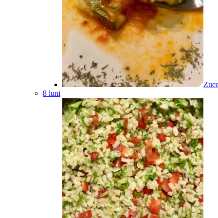
Zucc
8 luni