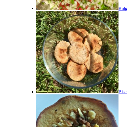
Bulg
Bisc