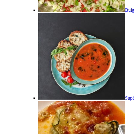
Bulg
Supă