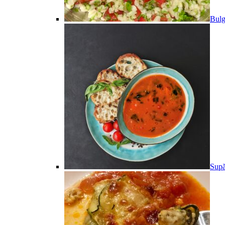
Bulg
Supă