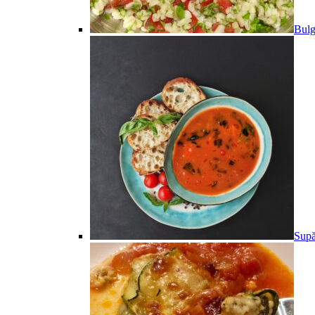
Bulg
Supă