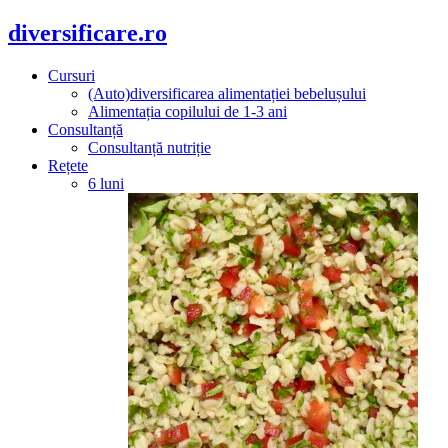
diversificare.ro
Cursuri
(Auto)diversificarea alimentației bebelușului
Alimentația copilului de 1-3 ani
Consultanță
Consultanță nutriție
Rețete
6 luni