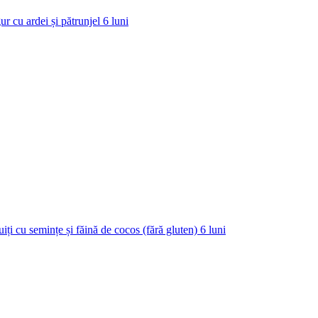
ur cu ardei și pătrunjel
6
luni
uiți cu semințe și făină de cocos (fără gluten)
6
luni