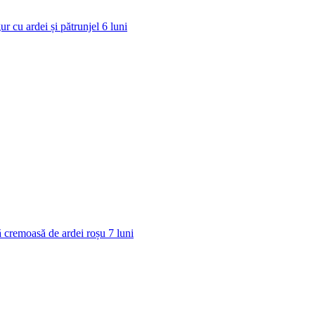
ur cu ardei și pătrunjel
6
luni
 cremoasă de ardei roșu
7
luni