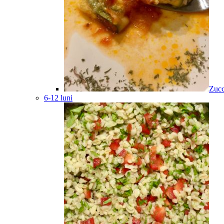
Zucc
6-12 luni