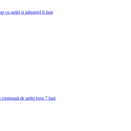
ur cu ardei și pătrunjel
6
luni
 cremoasă de ardei roșu
7
luni