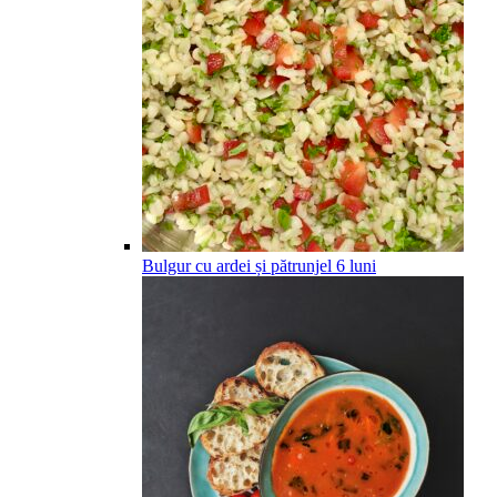
Bulgur cu ardei și pătrunjel
6
luni