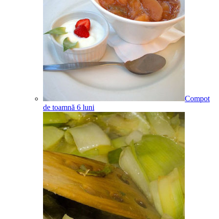
Compot
de toamnă
6
luni