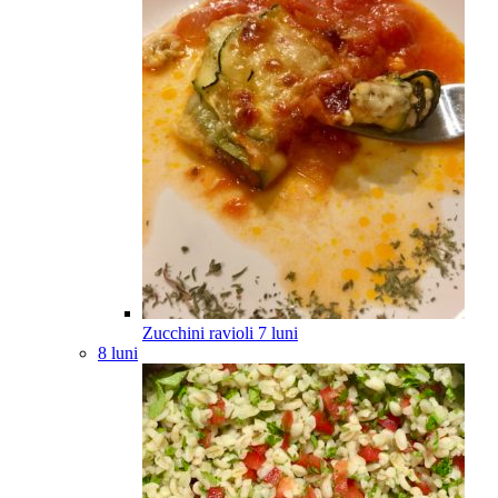
Zucchini ravioli
7
luni
8 luni