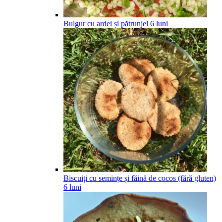
Bulgur cu ardei și pătrunjel
6
luni
Biscuiți cu semințe și făină de cocos (fără gluten)
6
luni