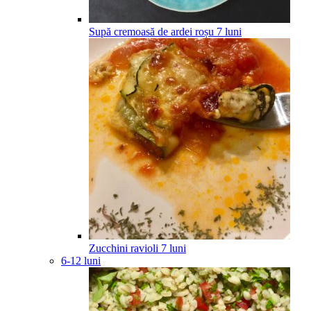
Supă cremoasă de ardei roșu
7
luni
Zucchini ravioli
7
luni
6-12 luni