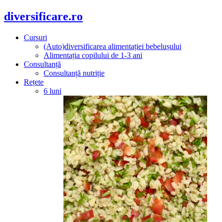
diversificare.ro
Cursuri
(Auto)diversificarea alimentației bebelușului
Alimentația copilului de 1-3 ani
Consultanță
Consultanță nutriție
Rețete
6 luni