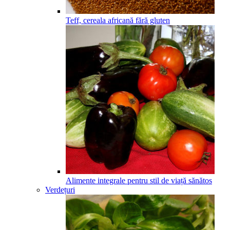
Teff, cereala africană fără gluten
Alimente integrale pentru stil de viață sănătos
Verdețuri