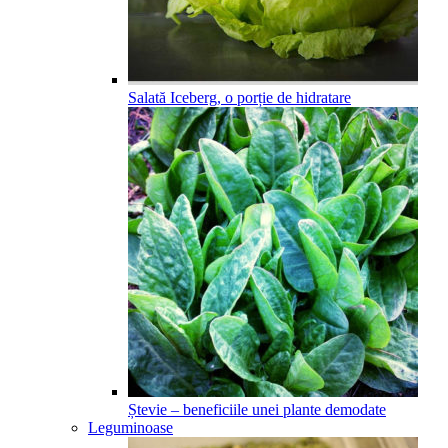
Salată Iceberg, o porție de hidratare
Ștevie – beneficiile unei plante demodate
Leguminoase