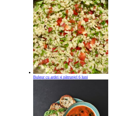
Bulgur cu ardei și pătrunjel
6
luni