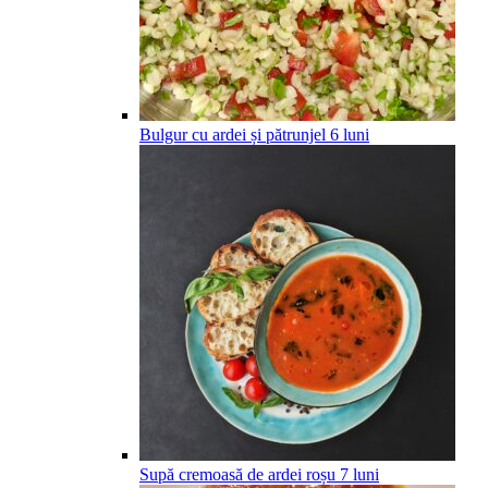
Bulgur cu ardei și pătrunjel
6
luni
Supă cremoasă de ardei roșu
7
luni