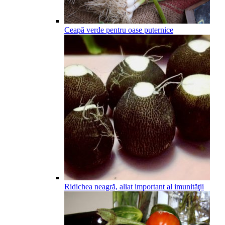
Ceapă verde pentru oase puternice
Ridichea neagră, aliat important al imunităţii