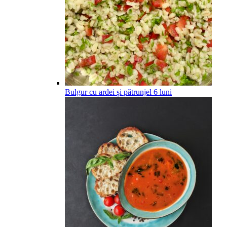
Bulgur cu ardei și pătrunjel
6
luni