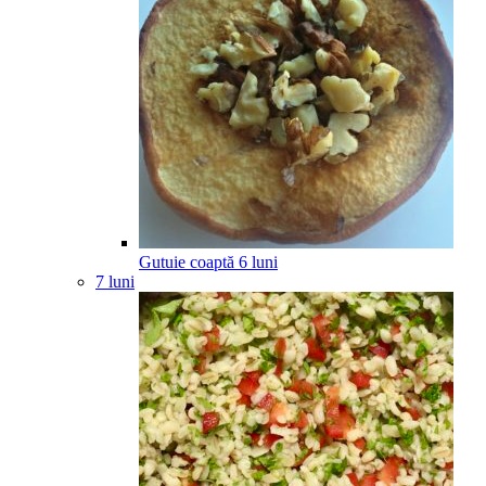
Gutuie coaptă
6
luni
7 luni