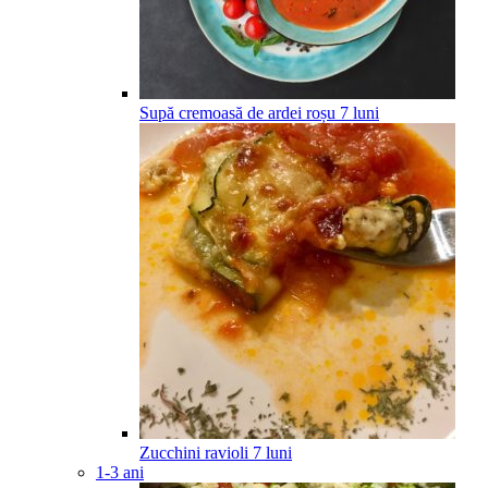
Supă cremoasă de ardei roșu
7
luni
Zucchini ravioli
7
luni
1-3 ani