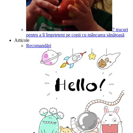
7 trucuri
pentru a îi împrieteni pe copii cu mâncarea sănătoasă
Articole
Recomandări