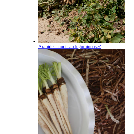
Arahide – nuci sau leguminoase?