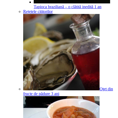
Tapioca braziliană – o clătită inedită
1
an
Rețetele cititorilor
Oţet din
fructe de pădure
3
ani