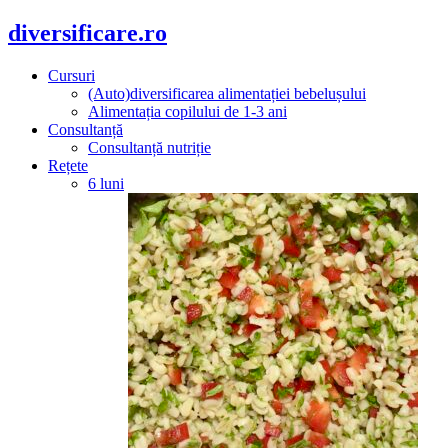
diversificare.ro
Cursuri
(Auto)diversificarea alimentației bebelușului
Alimentația copilului de 1-3 ani
Consultanță
Consultanță nutriție
Rețete
6 luni