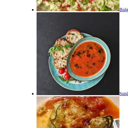
Bulg
Supă