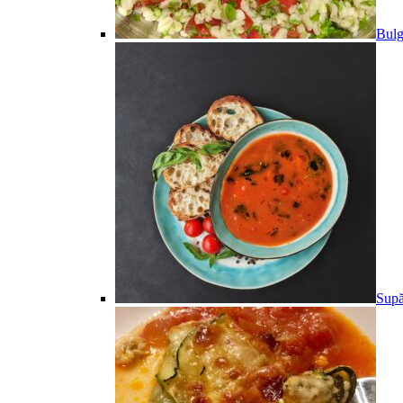
Bulg
Supă