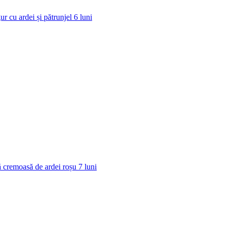
ur cu ardei și pătrunjel
6
luni
 cremoasă de ardei roșu
7
luni