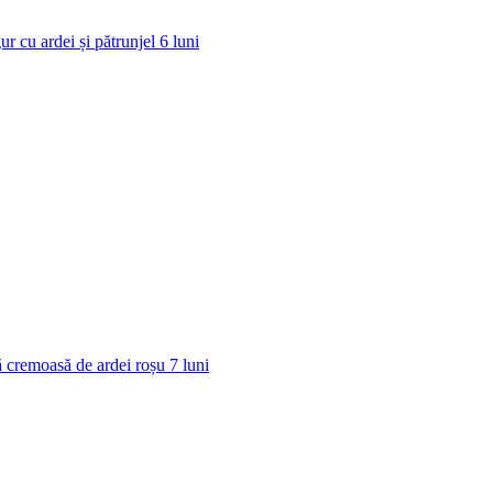
ur cu ardei și pătrunjel
6
luni
 cremoasă de ardei roșu
7
luni