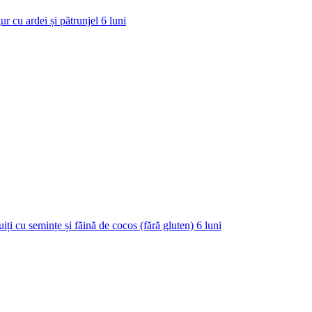
ur cu ardei și pătrunjel
6
luni
uiți cu semințe și făină de cocos (fără gluten)
6
luni