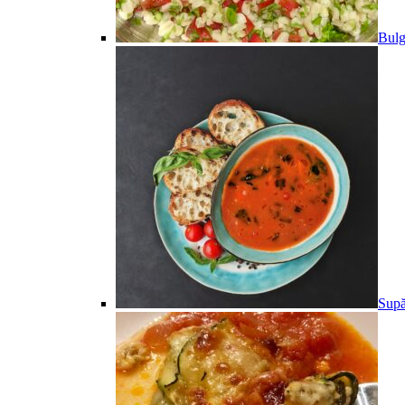
Bulg
Supă