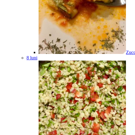
Zucc
8 luni