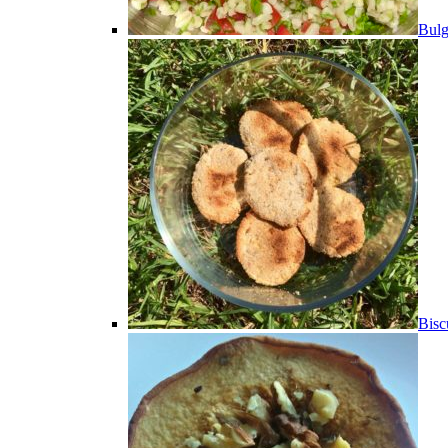
Bulg
Bisc