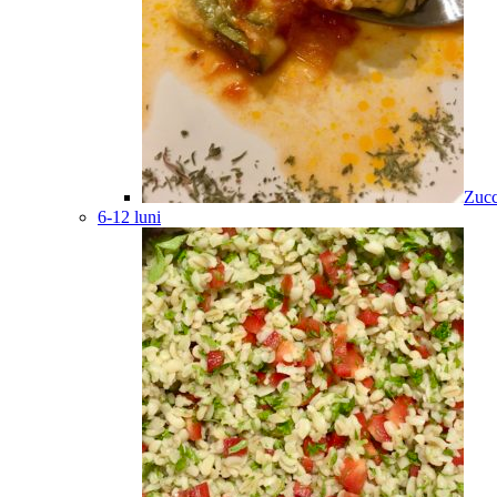
Zucc
6-12 luni