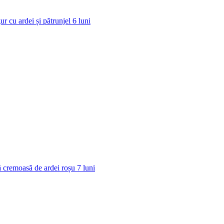
ur cu ardei și pătrunjel
6
luni
 cremoasă de ardei roșu
7
luni