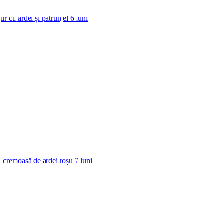
ur cu ardei și pătrunjel
6
luni
 cremoasă de ardei roșu
7
luni