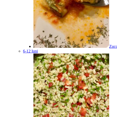
Zucc
6-12 luni