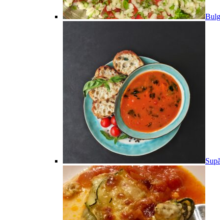
Bulg
Supă