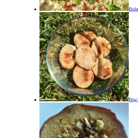
Bulg
Bisc