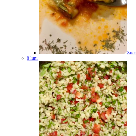
Zucc
8 luni