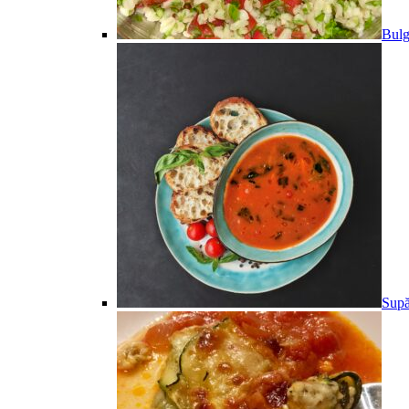
Bulg
Supă