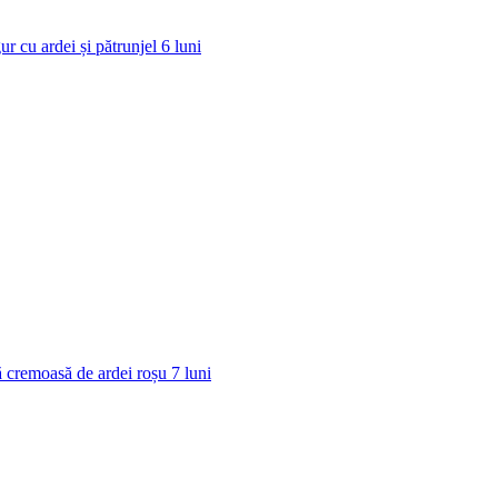
ur cu ardei și pătrunjel
6
luni
 cremoasă de ardei roșu
7
luni