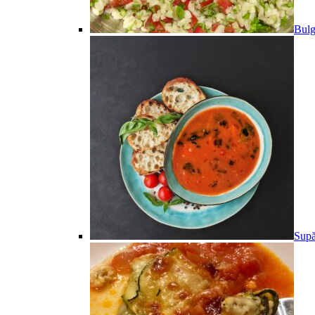
Bulg
Supă