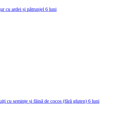
ur cu ardei și pătrunjel
6
luni
uiți cu semințe și făină de cocos (fără gluten)
6
luni