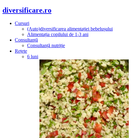
diversificare.ro
Cursuri
(Auto)diversificarea alimentației bebelușului
Alimentația copilului de 1-3 ani
Consultanță
Consultanță nutriție
Rețete
6 luni