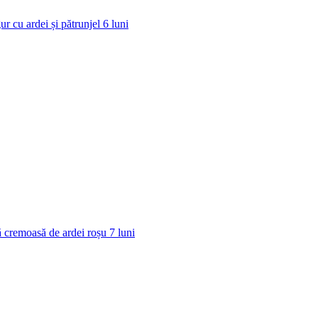
ur cu ardei și pătrunjel
6
luni
 cremoasă de ardei roșu
7
luni