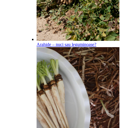
Arahide – nuci sau leguminoase?