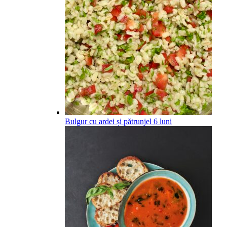
Bulgur cu ardei și pătrunjel
6
luni