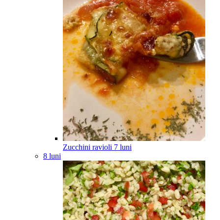
Zucchini ravioli
7
luni
8 luni