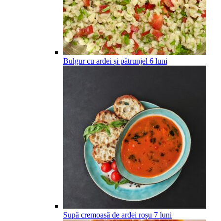
Bulgur cu ardei și pătrunjel
6
luni
Supă cremoasă de ardei roșu
7
luni