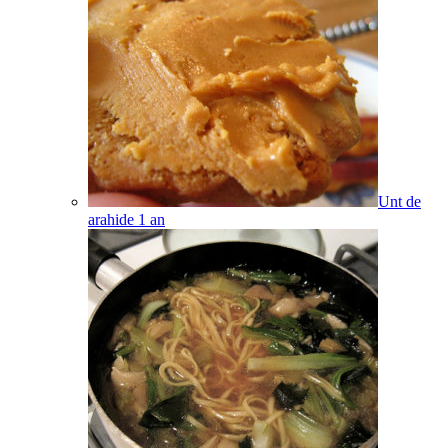
Unt de
arahide
1
an