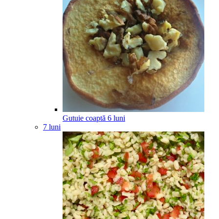
Gutuie coaptă
6
luni
7 luni