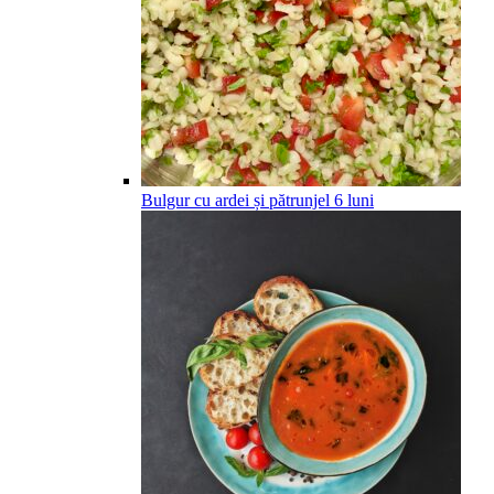
Bulgur cu ardei și pătrunjel
6
luni