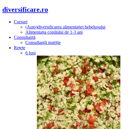
diversificare.ro
Cursuri
(Auto)diversificarea alimentației bebelușului
Alimentația copilului de 1-3 ani
Consultanță
Consultanță nutriție
Rețete
6 luni