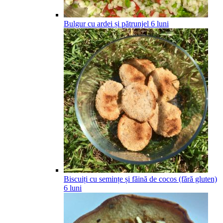
Bulgur cu ardei și pătrunjel
6
luni
Biscuiți cu semințe și făină de cocos (fără gluten)
6
luni