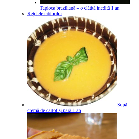
Tapioca braziliană – o clătită inedită
1
an
Rețetele cititorilor
Supă
cremă de cartof și pară
1
an