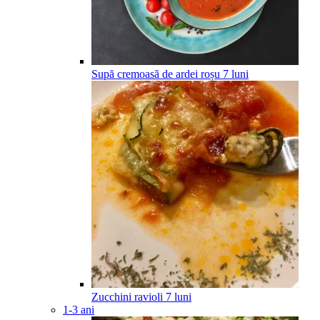
Supă cremoasă de ardei roșu
7
luni
Zucchini ravioli
7
luni
1-3 ani