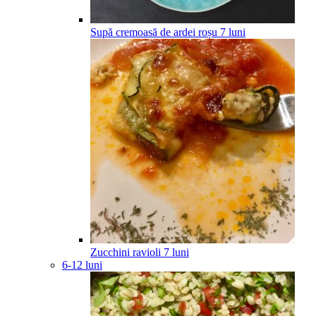
Supă cremoasă de ardei roșu
7
luni
Zucchini ravioli
7
luni
6-12 luni