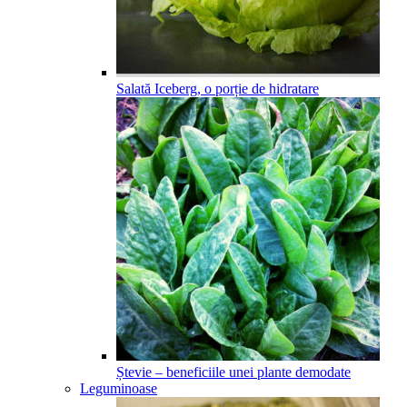
Salată Iceberg, o porție de hidratare
Ștevie – beneficiile unei plante demodate
Leguminoase