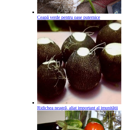
Ceapă verde pentru oase puternice
Ridichea neagră, aliat important al imunităţii