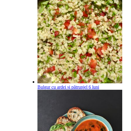
Bulgur cu ardei și pătrunjel
6
luni