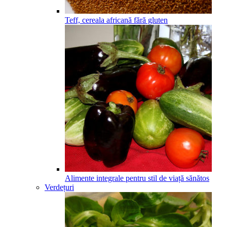
Teff, cereala africană fără gluten
Alimente integrale pentru stil de viață sănătos
Verdețuri