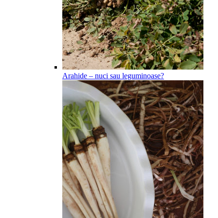
Arahide – nuci sau leguminoase?