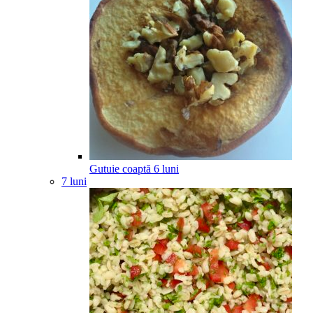
Gutuie coaptă
6
luni
7 luni