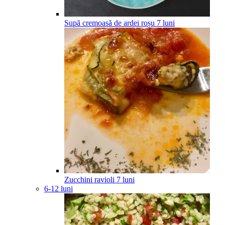
Supă cremoasă de ardei roșu
7
luni
Zucchini ravioli
7
luni
6-12 luni