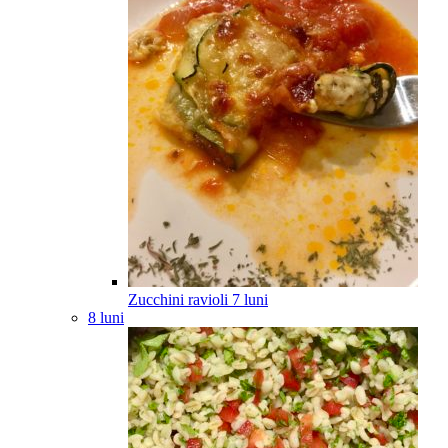
Zucchini ravioli
7
luni
8 luni