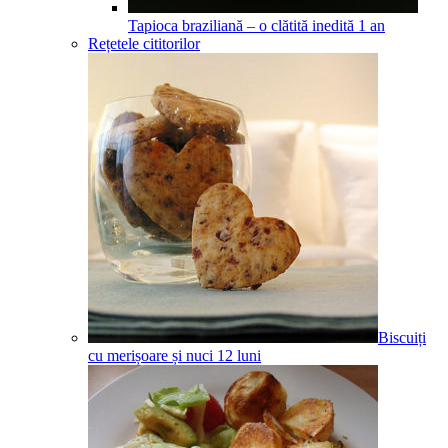
Tapioca braziliană – o clătită inedită
1
an
Rețetele cititorilor
Biscuiți
cu merișoare și nuci
12
luni