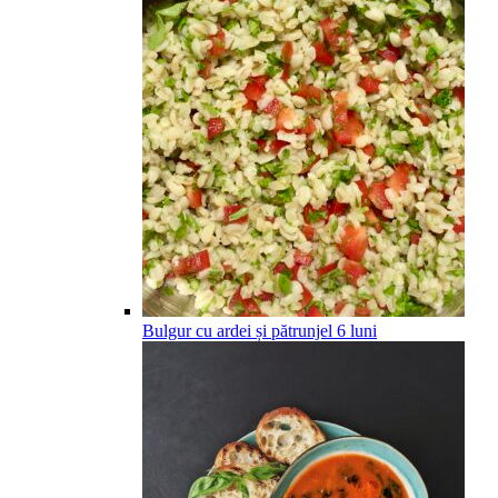
Bulgur cu ardei și pătrunjel
6
luni