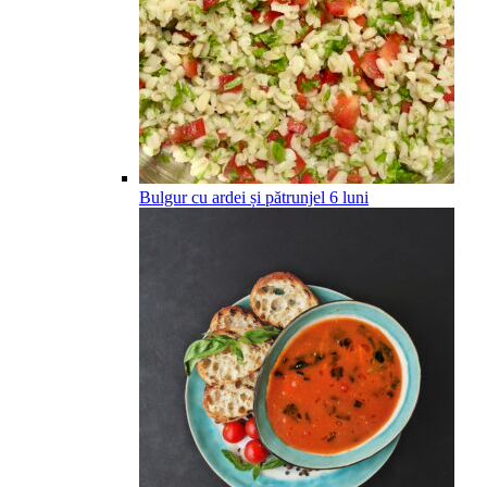
Bulgur cu ardei și pătrunjel
6
luni