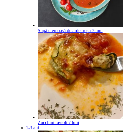
Supă cremoasă de ardei roșu
7
luni
Zucchini ravioli
7
luni
1-3 ani