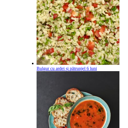
Bulgur cu ardei și pătrunjel
6
luni