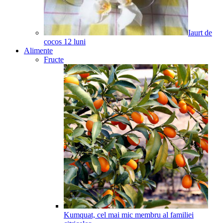
Iaurt de
cocos
12
luni
Alimente
Fructe
Kumquat, cel mai mic membru al familiei