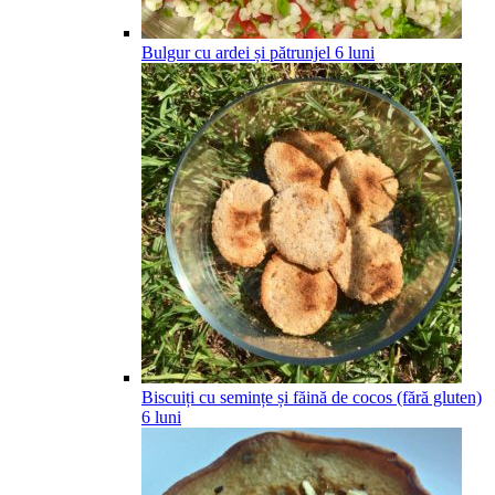
Bulgur cu ardei și pătrunjel
6
luni
Biscuiți cu semințe și făină de cocos (fără gluten)
6
luni