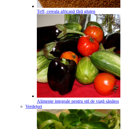
Teff, cereala africană fără gluten
Alimente integrale pentru stil de viață sănătos
Verdețuri