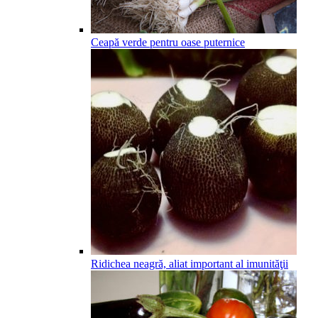
Ceapă verde pentru oase puternice
Ridichea neagră, aliat important al imunităţii