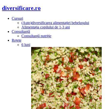
diversificare.ro
Cursuri
(Auto)diversificarea alimentației bebelușului
Alimentația copilului de 1-3 ani
Consultanță
Consultanță nutriție
Rețete
6 luni