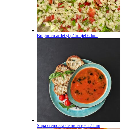
Bulgur cu ardei și pătrunjel
6
luni
Supă cremoasă de ardei roșu
7
luni