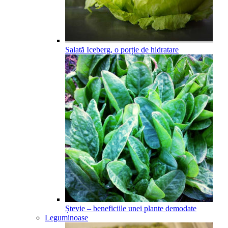
Salată Iceberg, o porție de hidratare
Ștevie – beneficiile unei plante demodate
Leguminoase