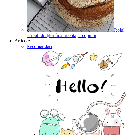
Rolul
carbohidraţilor în alimentaţia copiilor
Articole
Recomandări