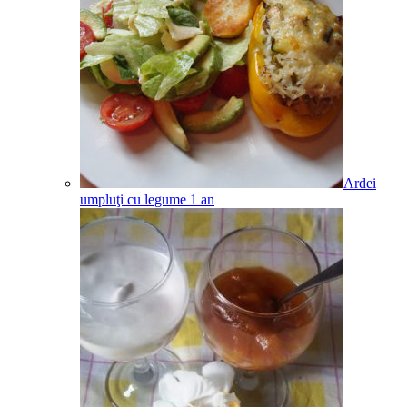
Ardei
umpluţi cu legume
1
an