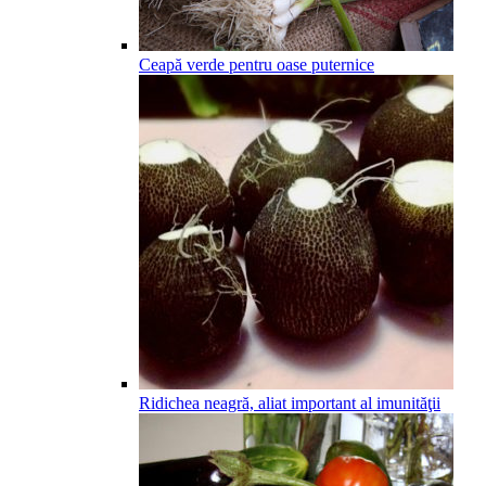
Ceapă verde pentru oase puternice
Ridichea neagră, aliat important al imunităţii