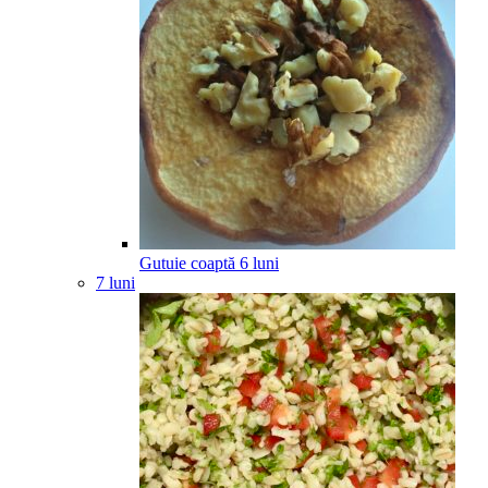
Gutuie coaptă
6
luni
7 luni