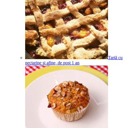
Tartă cu
nectarine şi afine, de post
1
an