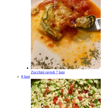
Zucchini ravioli
7
luni
8 luni