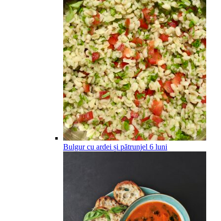
Bulgur cu ardei și pătrunjel
6
luni