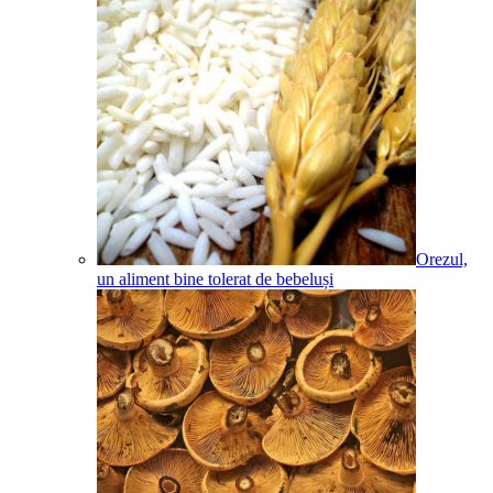
Orezul,
un aliment bine tolerat de bebeluși