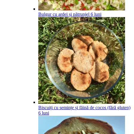
Bulgur cu ardei și pătrunjel
6
luni
Biscuiți cu semințe și făină de cocos (fără gluten)
6
luni