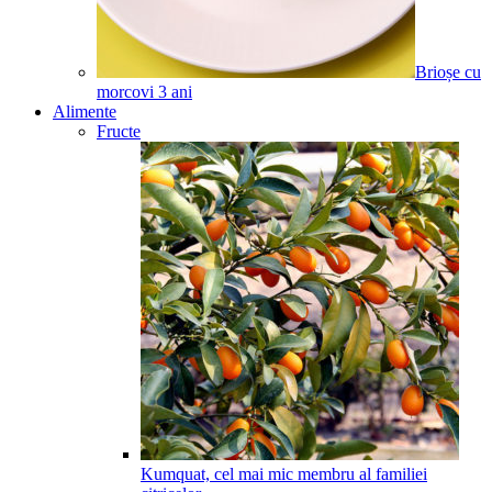
Brioșe cu
morcovi
3
ani
Alimente
Fructe
Kumquat, cel mai mic membru al familiei