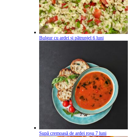
Bulgur cu ardei și pătrunjel
6
luni
Supă cremoasă de ardei roșu
7
luni