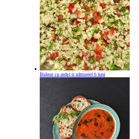
Bulgur cu ardei și pătrunjel
6
luni