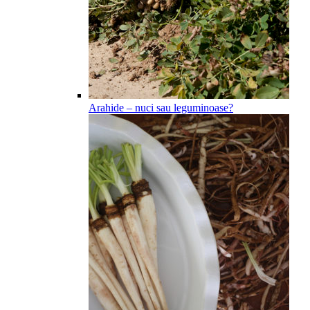
Arahide – nuci sau leguminoase?