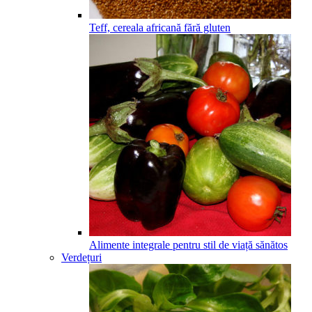
Teff, cereala africană fără gluten
Alimente integrale pentru stil de viață sănătos
Verdețuri