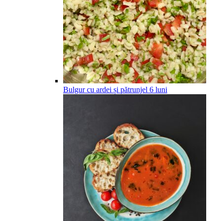
Bulgur cu ardei și pătrunjel
6
luni