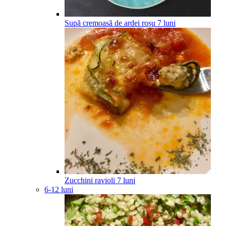
Supă cremoasă de ardei roșu
7
luni
Zucchini ravioli
7
luni
6-12 luni