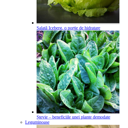
Salată Iceberg, o porție de hidratare
Ștevie – beneficiile unei plante demodate
Leguminoase