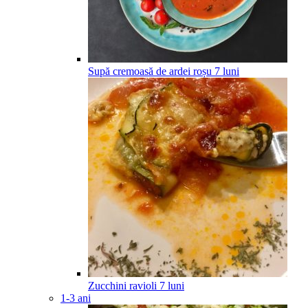
Supă cremoasă de ardei roșu
7
luni
Zucchini ravioli
7
luni
1-3 ani