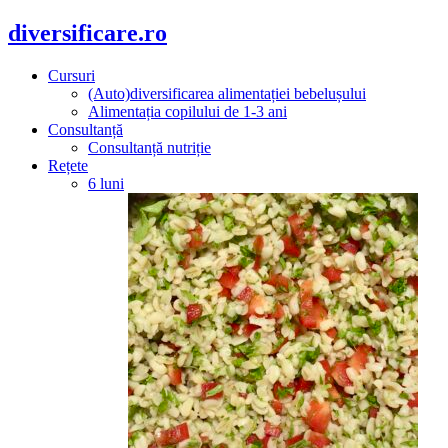
diversificare.ro
Cursuri
(Auto)diversificarea alimentației bebelușului
Alimentația copilului de 1-3 ani
Consultanță
Consultanță nutriție
Rețete
6 luni