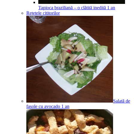
Tapioca braziliană – o clătită inedită
1
an
Rețetele cititorilor
Salată de
fasole cu avocado
1
an