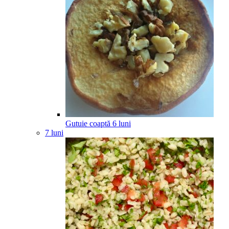
Gutuie coaptă
6
luni
7 luni