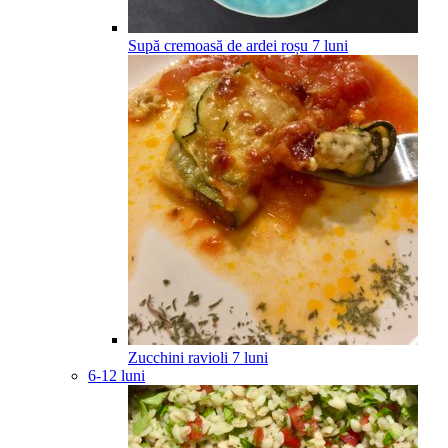
Supă cremoasă de ardei roșu
7
luni
Zucchini ravioli
7
luni
6-12 luni