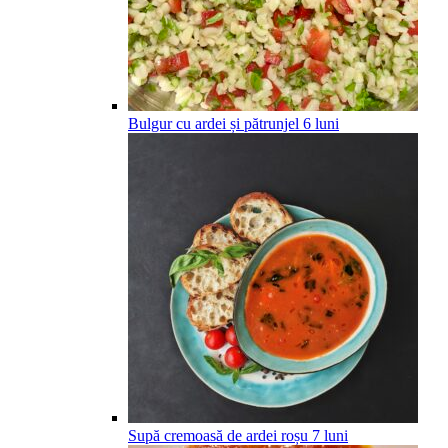
Bulgur cu ardei și pătrunjel
6
luni
Supă cremoasă de ardei roșu
7
luni