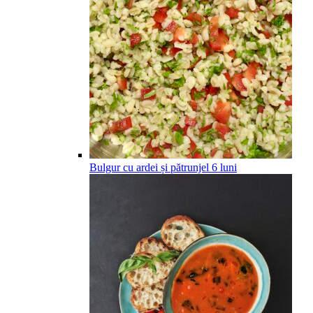
Bulgur cu ardei și pătrunjel
6
luni