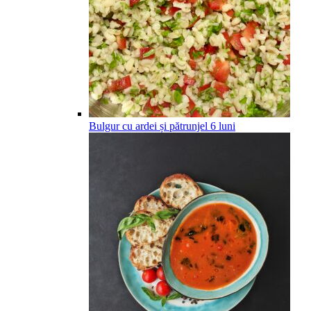
Bulgur cu ardei și pătrunjel
6
luni