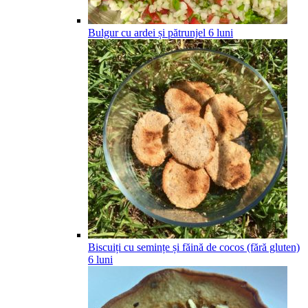
Bulgur cu ardei și pătrunjel
6
luni
Biscuiți cu semințe și făină de cocos (fără gluten)
6
luni