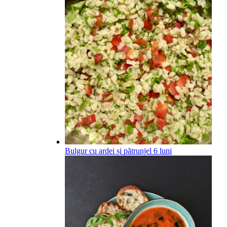
Bulgur cu ardei și pătrunjel
6
luni