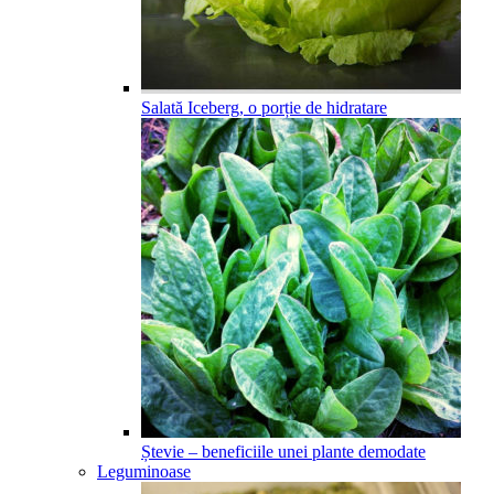
Salată Iceberg, o porție de hidratare
Ștevie – beneficiile unei plante demodate
Leguminoase