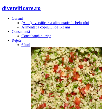
diversificare.ro
Cursuri
(Auto)diversificarea alimentației bebelușului
Alimentația copilului de 1-3 ani
Consultanță
Consultanță nutriție
Rețete
6 luni