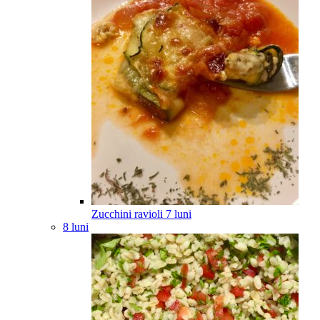
Zucchini ravioli
7
luni
8 luni