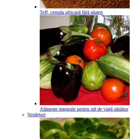
Teff, cereala africană fără gluten
Alimente integrale pentru stil de viață sănătos
Verdețuri