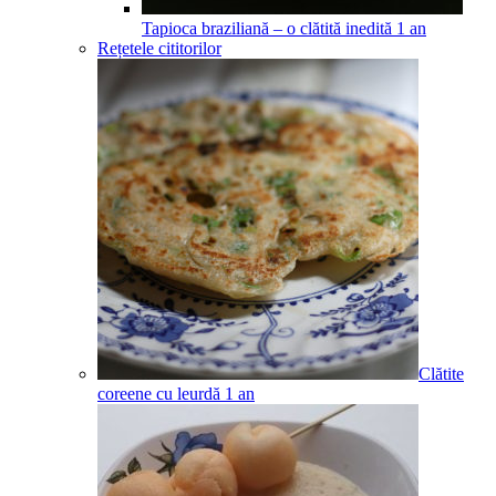
Tapioca braziliană – o clătită inedită
1
an
Rețetele cititorilor
Clătite
coreene cu leurdă
1
an