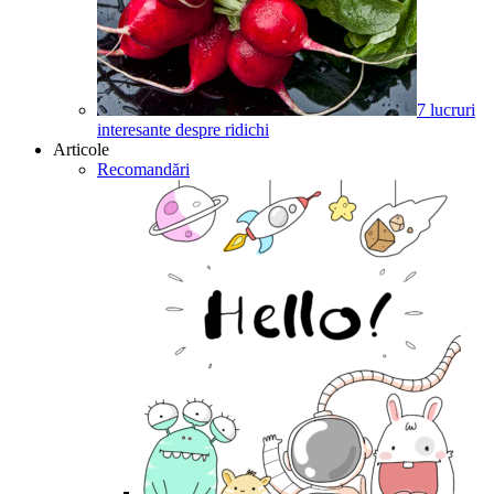
7 lucruri
interesante despre ridichi
Articole
Recomandări