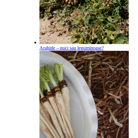
Arahide – nuci sau leguminoase?