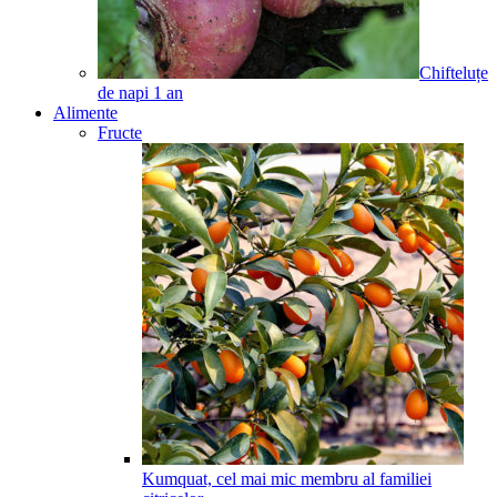
Chifteluțe
de napi
1
an
Alimente
Fructe
Kumquat, cel mai mic membru al familiei