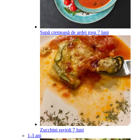
Supă cremoasă de ardei roșu
7
luni
Zucchini ravioli
7
luni
1-3 ani