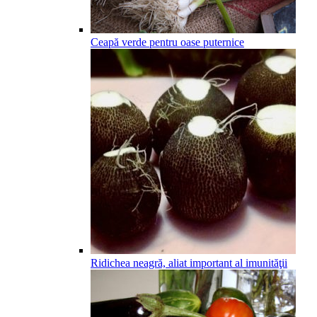
Ceapă verde pentru oase puternice
Ridichea neagră, aliat important al imunităţii