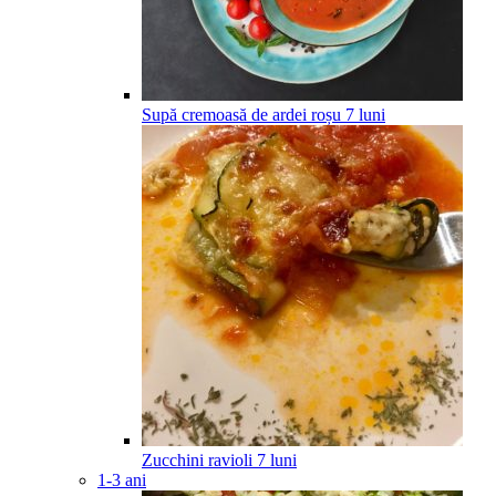
Supă cremoasă de ardei roșu
7
luni
Zucchini ravioli
7
luni
1-3 ani