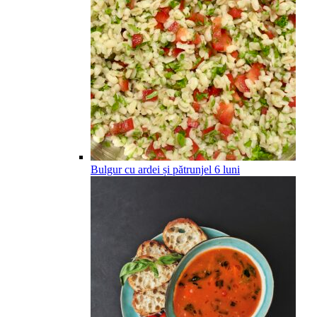
Bulgur cu ardei și pătrunjel
6
luni