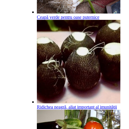
Ceapă verde pentru oase puternice
Ridichea neagră, aliat important al imunităţii