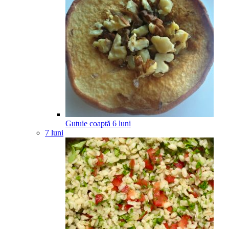
Gutuie coaptă
6
luni
7 luni