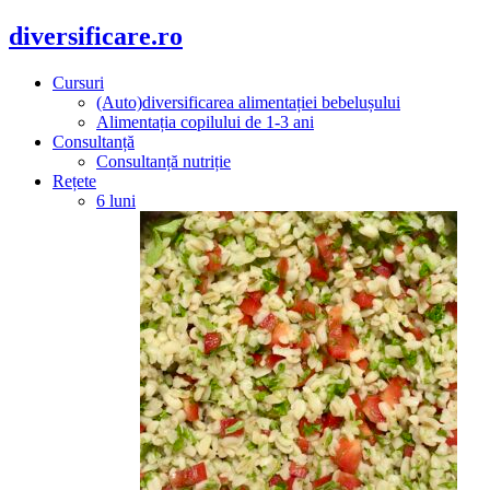
diversificare.ro
Cursuri
(Auto)diversificarea alimentației bebelușului
Alimentația copilului de 1-3 ani
Consultanță
Consultanță nutriție
Rețete
6 luni