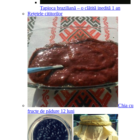
Tapioca braziliană – o clătită inedită
1
an
Rețetele cititorilor
Chia cu
fructe de pădure
12
luni