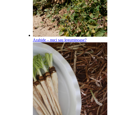
Arahide – nuci sau leguminoase?