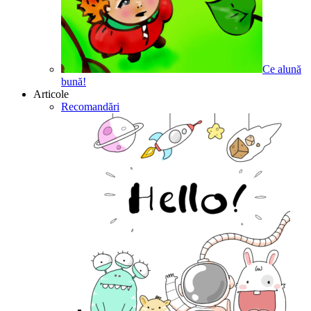
Ce alună
bună!
Articole
Recomandări