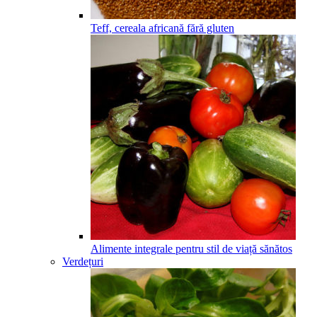
Teff, cereala africană fără gluten
Alimente integrale pentru stil de viață sănătos
Verdețuri