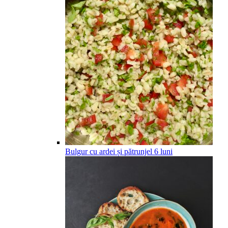
Bulgur cu ardei și pătrunjel
6
luni