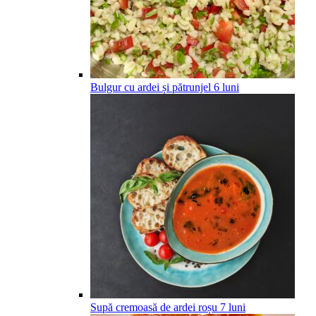
Bulgur cu ardei și pătrunjel
6
luni
Supă cremoasă de ardei roșu
7
luni