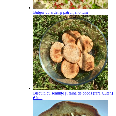
Bulgur cu ardei și pătrunjel
6
luni
Biscuiți cu semințe și făină de cocos (fără gluten)
6
luni