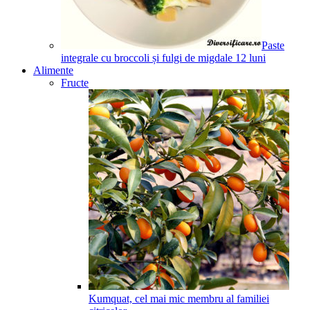
Paste
integrale cu broccoli și fulgi de migdale
12
luni
Alimente
Fructe
Kumquat, cel mai mic membru al familiei