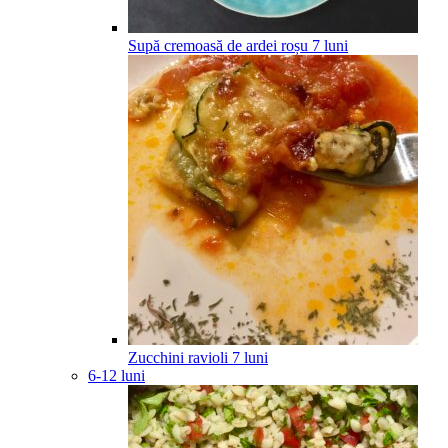
Supă cremoasă de ardei roșu
7
luni
Zucchini ravioli
7
luni
6-12 luni