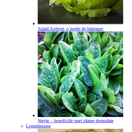
Salată Iceberg, o porție de hidratare
Ștevie – beneficiile unei plante demodate
Leguminoase