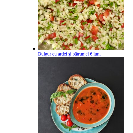
Bulgur cu ardei și pătrunjel
6
luni