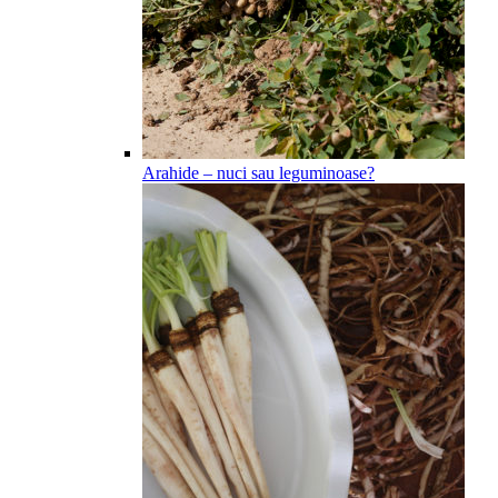
Arahide – nuci sau leguminoase?