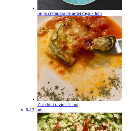
Supă cremoasă de ardei roșu
7
luni
Zucchini ravioli
7
luni
6-12 luni