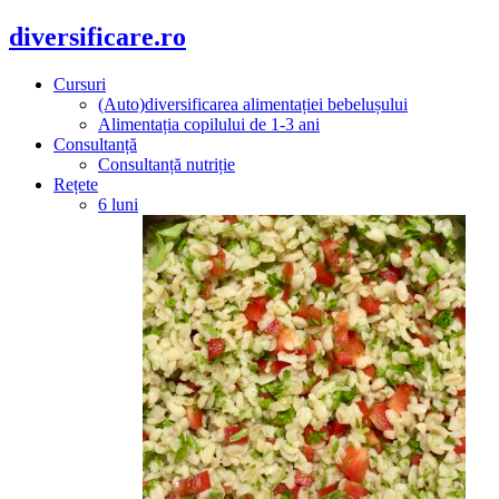
diversificare.ro
Cursuri
(Auto)diversificarea alimentației bebelușului
Alimentația copilului de 1-3 ani
Consultanță
Consultanță nutriție
Rețete
6 luni