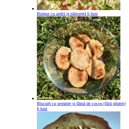
Bulgur cu ardei și pătrunjel
6
luni
Biscuiți cu semințe și făină de cocos (fără gluten)
6
luni