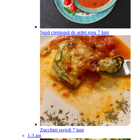
Supă cremoasă de ardei roșu
7
luni
Zucchini ravioli
7
luni
1-3 ani