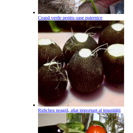
Ceapă verde pentru oase puternice
Ridichea neagră, aliat important al imunităţii