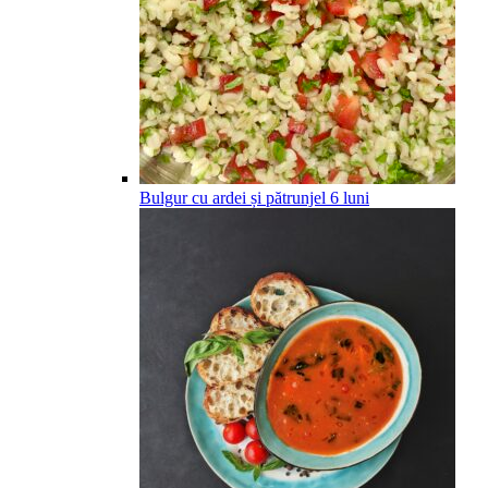
Bulgur cu ardei și pătrunjel
6
luni