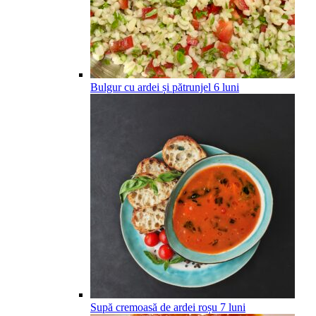
Bulgur cu ardei și pătrunjel
6
luni
Supă cremoasă de ardei roșu
7
luni