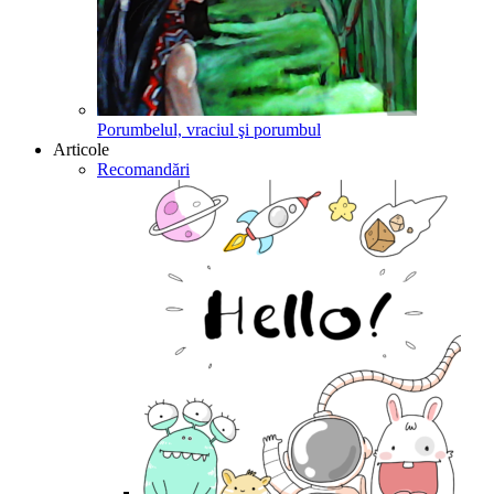
Porumbelul, vraciul şi porumbul
Articole
Recomandări