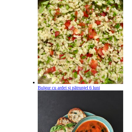
Bulgur cu ardei și pătrunjel
6
luni