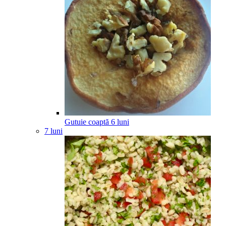
Gutuie coaptă
6
luni
7 luni