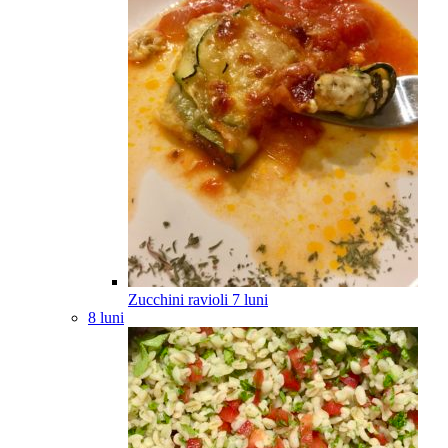
Zucchini ravioli
7
luni
8 luni