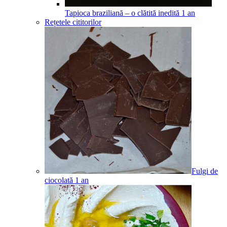
Tapioca braziliană – o clătită inedită
1
an
Rețetele cititorilor
Fulgi de
ciocolată
1
an