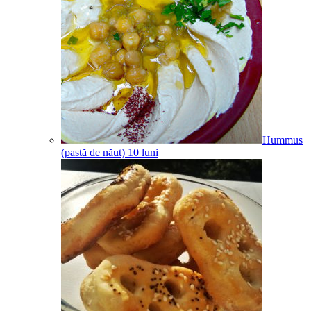
Hummus
(pastă de năut)
10
luni