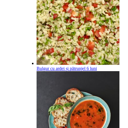
Bulgur cu ardei și pătrunjel
6
luni