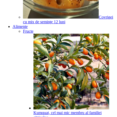
Covrigei
cu mix de seminţe
12
luni
Alimente
Fructe
Kumquat, cel mai mic membru al familiei