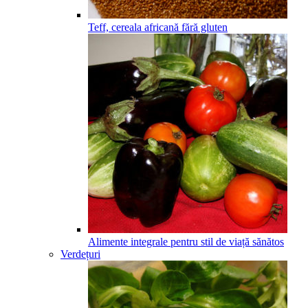
Teff, cereala africană fără gluten
Alimente integrale pentru stil de viață sănătos
Verdețuri