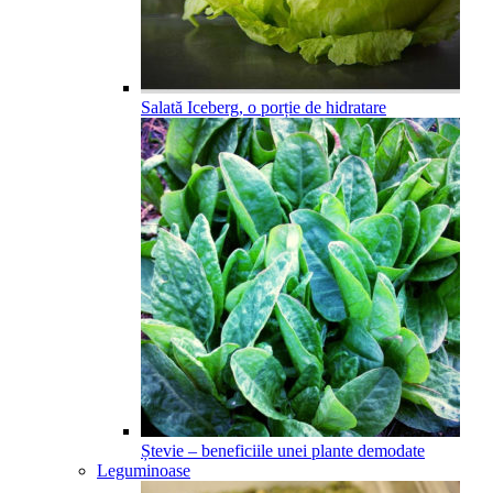
Salată Iceberg, o porție de hidratare
Ștevie – beneficiile unei plante demodate
Leguminoase