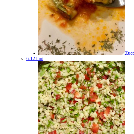
Zucc
6-12 luni