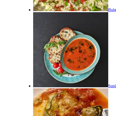
Bulg
Supă