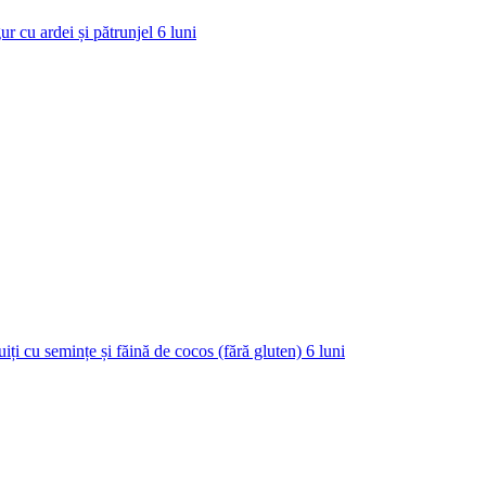
ur cu ardei și pătrunjel
6
luni
uiți cu semințe și făină de cocos (fără gluten)
6
luni