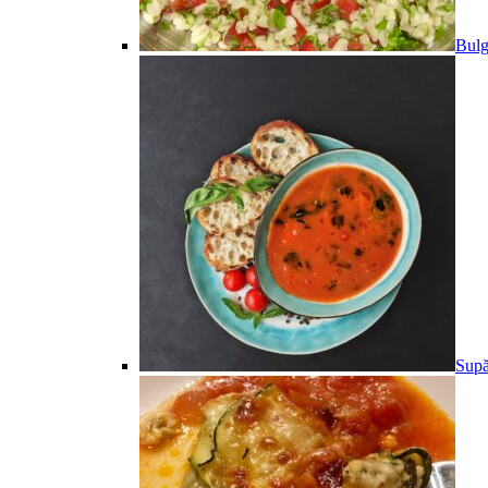
Bulg
Supă