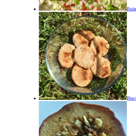
Bulg
Bisc