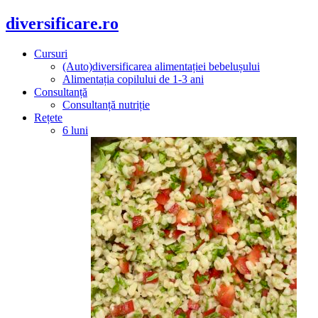
diversificare.ro
Cursuri
(Auto)diversificarea alimentației bebelușului
Alimentația copilului de 1-3 ani
Consultanță
Consultanță nutriție
Rețete
6 luni