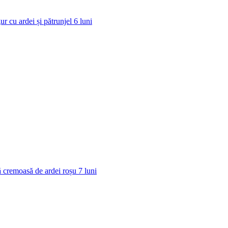
ur cu ardei și pătrunjel
6
luni
 cremoasă de ardei roșu
7
luni