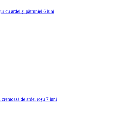
ur cu ardei și pătrunjel
6
luni
 cremoasă de ardei roșu
7
luni