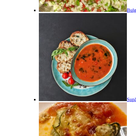
Bulg
Supă