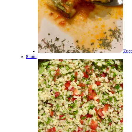
Zucc
8 luni