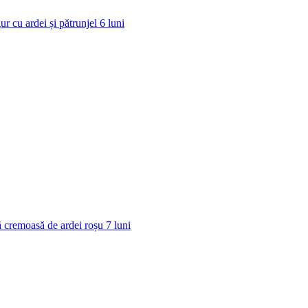
ur cu ardei și pătrunjel
6
luni
 cremoasă de ardei roșu
7
luni