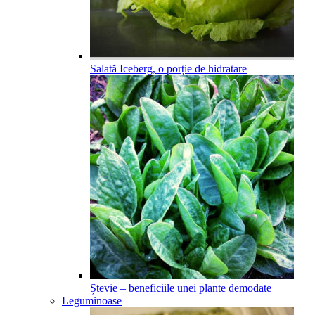
Salată Iceberg, o porție de hidratare
Ștevie – beneficiile unei plante demodate
Leguminoase