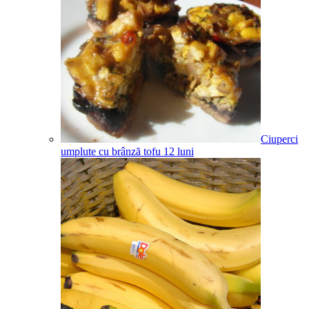
Ciuperci
umplute cu brânză tofu
12
luni