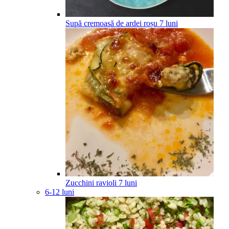
Supă cremoasă de ardei roșu
7
luni
Zucchini ravioli
7
luni
6-12 luni