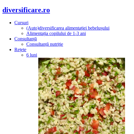
diversificare.ro
Cursuri
(Auto)diversificarea alimentației bebelușului
Alimentația copilului de 1-3 ani
Consultanță
Consultanță nutriție
Rețete
6 luni