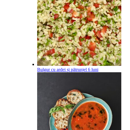
Bulgur cu ardei și pătrunjel
6
luni