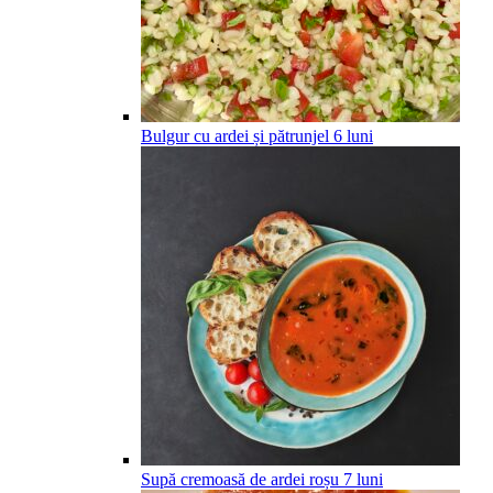
Bulgur cu ardei și pătrunjel
6
luni
Supă cremoasă de ardei roșu
7
luni