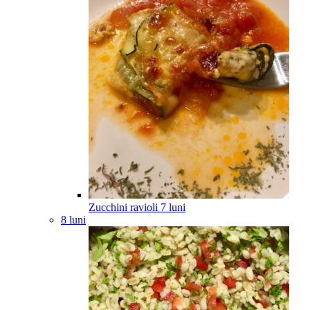
Zucchini ravioli
7
luni
8 luni