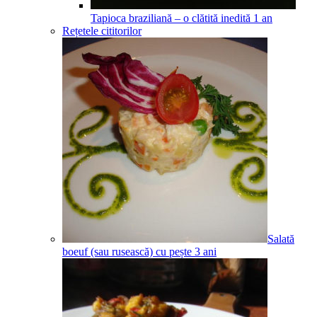
Tapioca braziliană – o clătită inedită
1
an
Rețetele cititorilor
Salată
boeuf (sau rusească) cu pește
3
ani