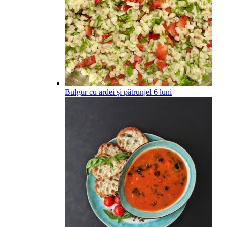
Bulgur cu ardei și pătrunjel
6
luni