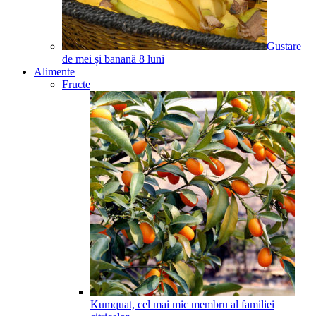
Gustare
de mei și banană
8
luni
Alimente
Fructe
Kumquat, cel mai mic membru al familiei