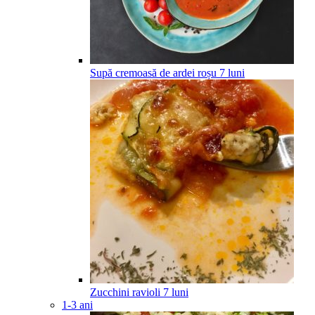
Supă cremoasă de ardei roșu
7
luni
Zucchini ravioli
7
luni
1-3 ani