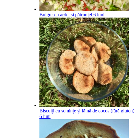
Bulgur cu ardei și pătrunjel
6
luni
Biscuiți cu semințe și făină de cocos (fără gluten)
6
luni