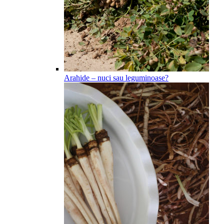
Arahide – nuci sau leguminoase?