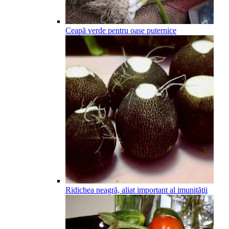
Ceapă verde pentru oase puternice
Ridichea neagră, aliat important al imunităţii