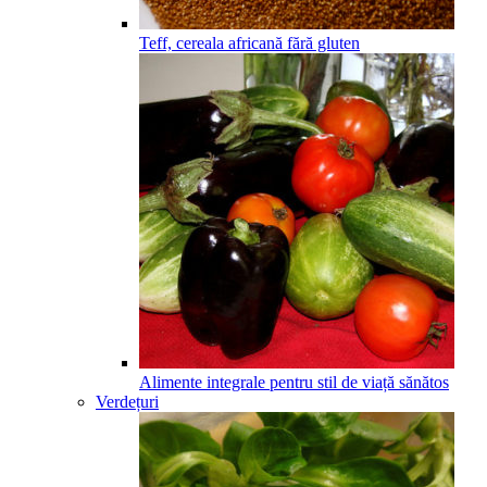
Teff, cereala africană fără gluten
Alimente integrale pentru stil de viață sănătos
Verdețuri