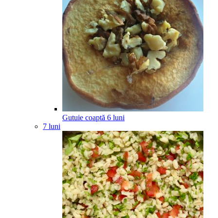
Gutuie coaptă
6
luni
7 luni