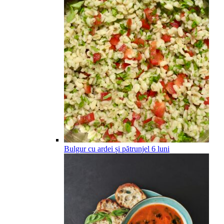
Bulgur cu ardei și pătrunjel
6
luni