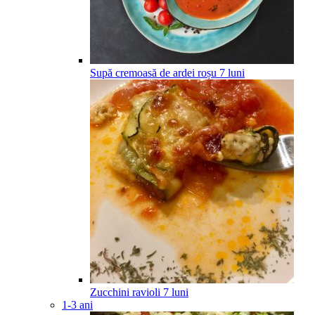
Supă cremoasă de ardei roșu
7
luni
Zucchini ravioli
7
luni
1-3 ani