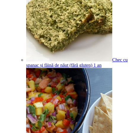
Chec cu
spanac și făină de năut (fără gluten)
1
an