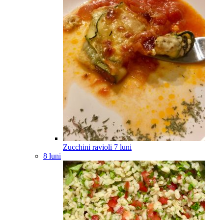
Zucchini ravioli
7
luni
8 luni