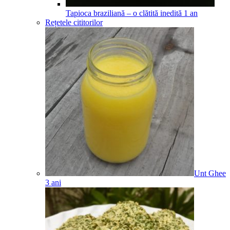
Tapioca braziliană – o clătită inedită
1
an
Rețetele cititorilor
Unt Ghee
3
ani