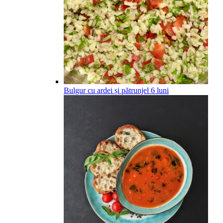
Bulgur cu ardei și pătrunjel
6
luni