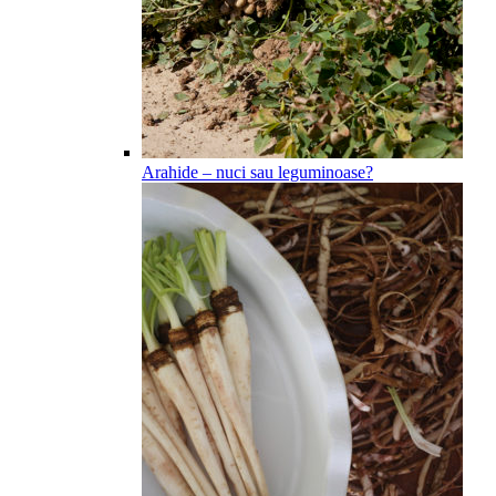
Arahide – nuci sau leguminoase?