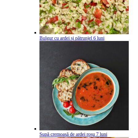
Bulgur cu ardei și pătrunjel
6
luni
Supă cremoasă de ardei roșu
7
luni