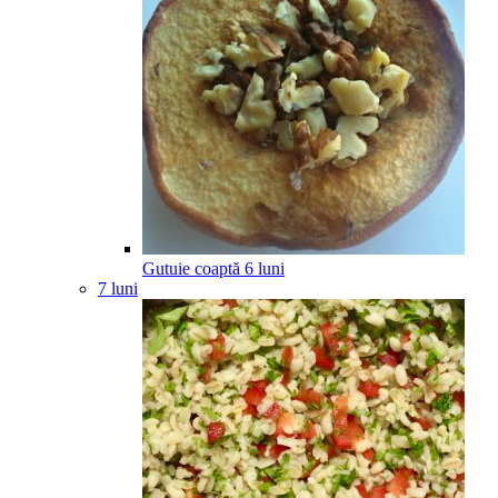
Gutuie coaptă
6
luni
7 luni