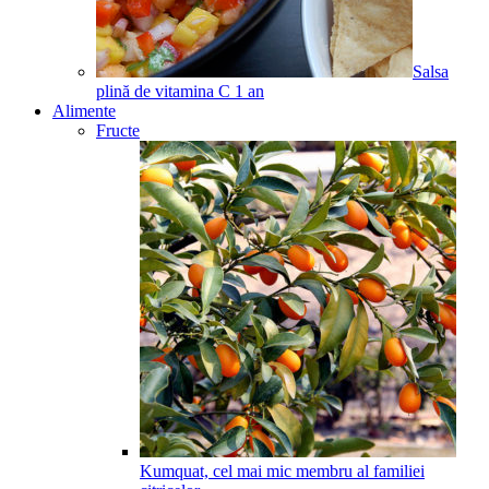
Salsa
plină de vitamina C
1
an
Alimente
Fructe
Kumquat, cel mai mic membru al familiei