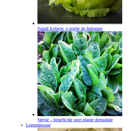
Salată Iceberg, o porție de hidratare
Ștevie – beneficiile unei plante demodate
Leguminoase