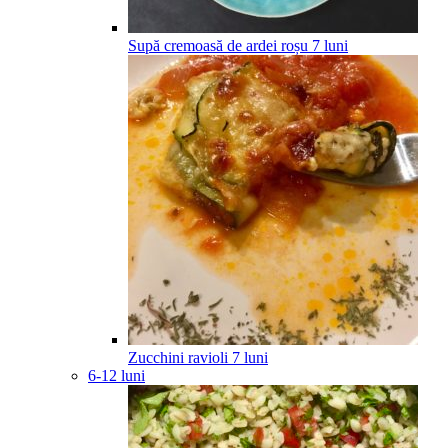
Supă cremoasă de ardei roșu
7
luni
Zucchini ravioli
7
luni
6-12 luni