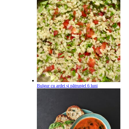
Bulgur cu ardei și pătrunjel
6
luni