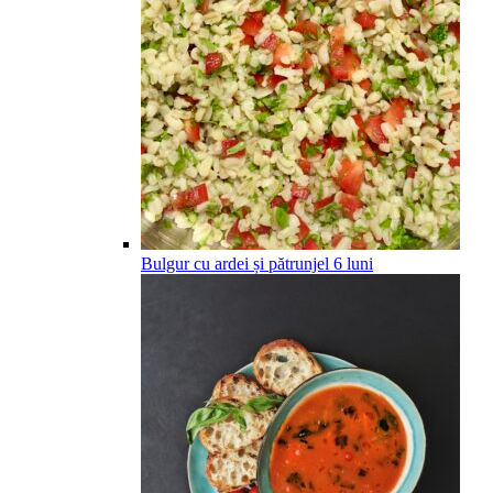
Bulgur cu ardei și pătrunjel
6
luni