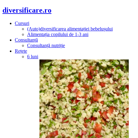
diversificare.ro
Cursuri
(Auto)diversificarea alimentației bebelușului
Alimentația copilului de 1-3 ani
Consultanță
Consultanță nutriție
Rețete
6 luni