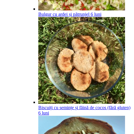
Bulgur cu ardei și pătrunjel
6
luni
Biscuiți cu semințe și făină de cocos (fără gluten)
6
luni