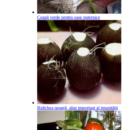
Ceapă verde pentru oase puternice
Ridichea neagră, aliat important al imunităţii