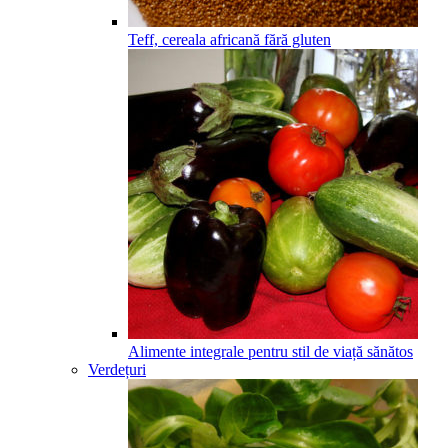
Teff, cereala africană fără gluten
Alimente integrale pentru stil de viață sănătos
Verdețuri