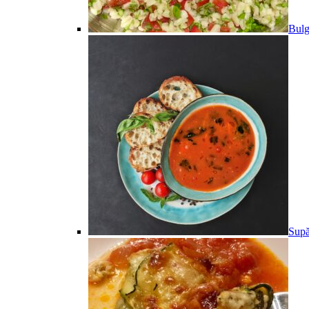
Bulg
Supă