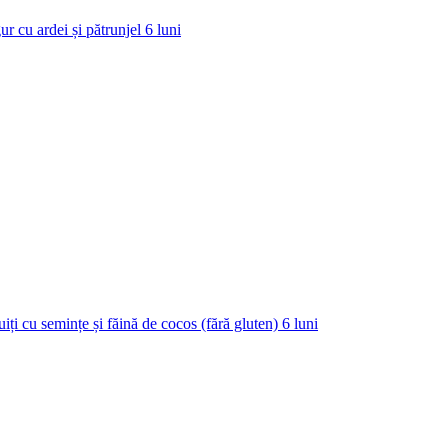
ur cu ardei și pătrunjel
6
luni
uiți cu semințe și făină de cocos (fără gluten)
6
luni