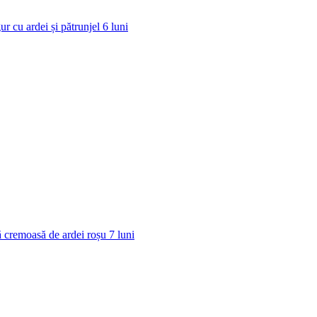
ur cu ardei și pătrunjel
6
luni
 cremoasă de ardei roșu
7
luni