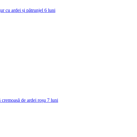
ur cu ardei și pătrunjel
6
luni
 cremoasă de ardei roșu
7
luni