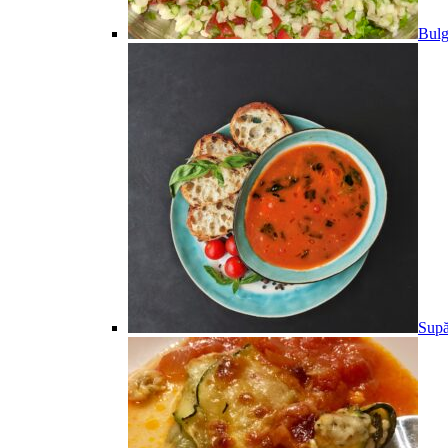
Bulg
Supă