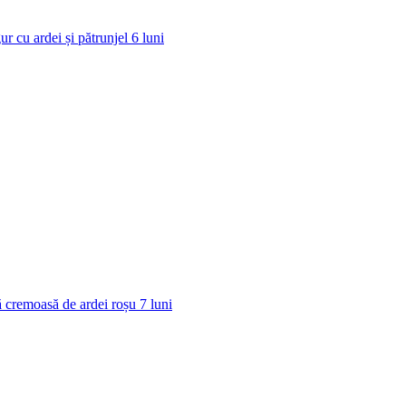
ur cu ardei și pătrunjel
6
luni
 cremoasă de ardei roșu
7
luni