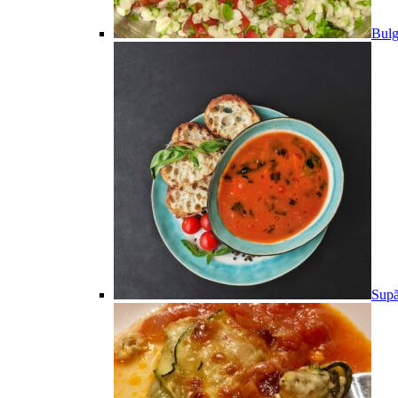
Bulg
Supă