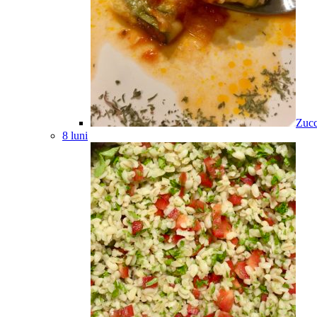
Zucc
8 luni