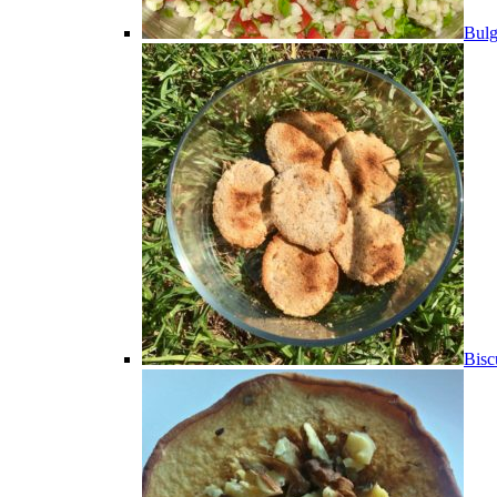
Bulg
Bisc