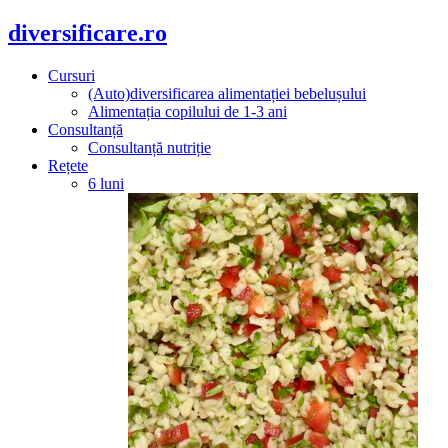
diversificare.ro
Cursuri
(Auto)diversificarea alimentației bebelușului
Alimentația copilului de 1-3 ani
Consultanță
Consultanță nutriție
Rețete
6 luni