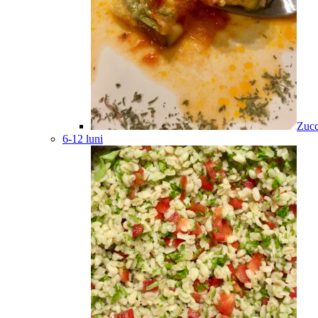
Zucc
6-12 luni