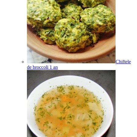
Chiftele
de broccoli
1
an