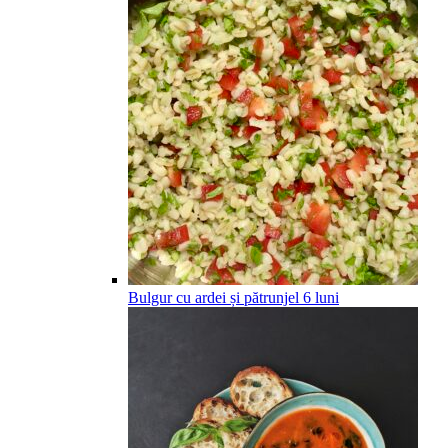
Bulgur cu ardei și pătrunjel
6
luni