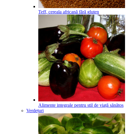
Teff, cereala africană fără gluten
Alimente integrale pentru stil de viață sănătos
Verdețuri