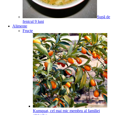
Supă de
fenicul
9
luni
Alimente
Fructe
Kumquat, cel mai mic membru al familiei