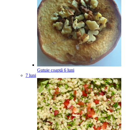
Gutuie coaptă
6
luni
7 luni