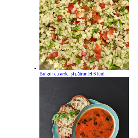
Bulgur cu ardei și pătrunjel
6
luni