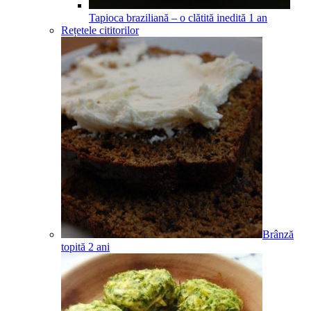
Tapioca braziliană – o clătită inedită
1
an
Rețetele cititorilor
Brânză
topită
2
ani