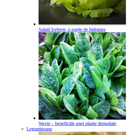
Salată Iceberg, o porție de hidratare
Ștevie – beneficiile unei plante demodate
Leguminoase