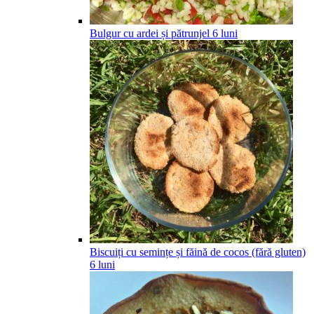
Bulgur cu ardei și pătrunjel
6
luni
Biscuiți cu semințe și făină de cocos (fără gluten)
6
luni