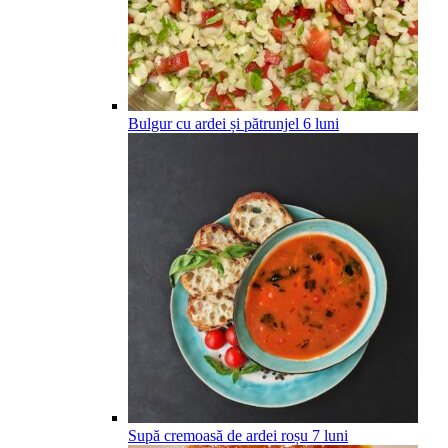
Bulgur cu ardei și pătrunjel
6
luni
Supă cremoasă de ardei roșu
7
luni