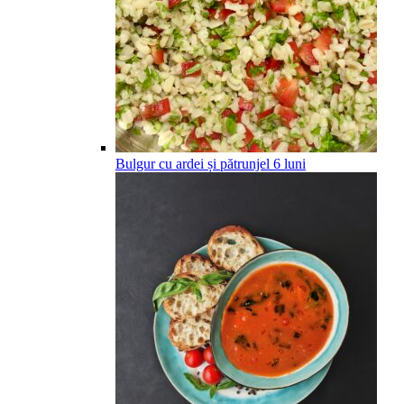
Bulgur cu ardei și pătrunjel
6
luni