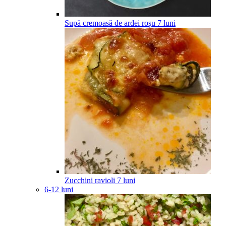
Supă cremoasă de ardei roșu
7
luni
Zucchini ravioli
7
luni
6-12 luni