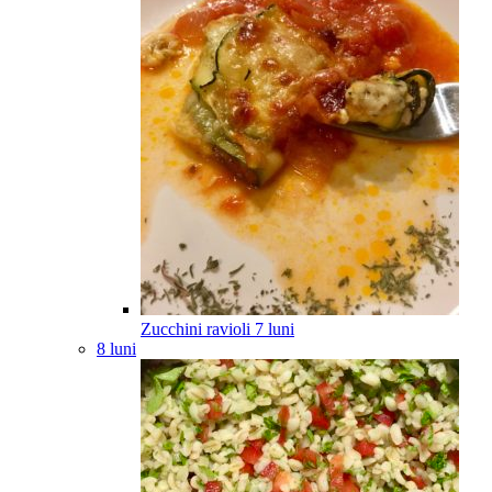
Zucchini ravioli
7
luni
8 luni