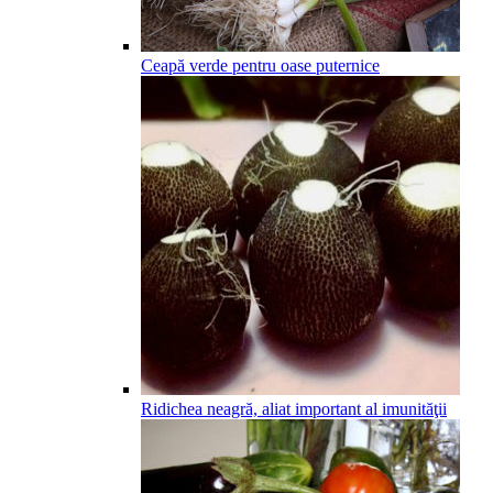
Ceapă verde pentru oase puternice
Ridichea neagră, aliat important al imunităţii