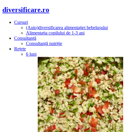
diversificare.ro
Cursuri
(Auto)diversificarea alimentației bebelușului
Alimentația copilului de 1-3 ani
Consultanță
Consultanță nutriție
Rețete
6 luni