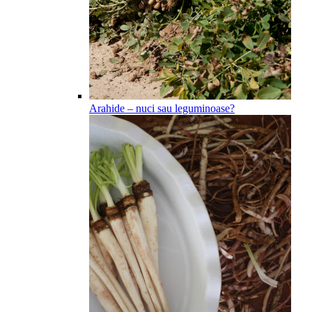
Arahide – nuci sau leguminoase?