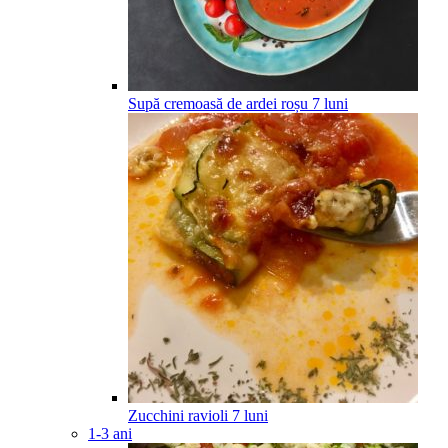
Supă cremoasă de ardei roșu
7
luni
Zucchini ravioli
7
luni
1-3 ani