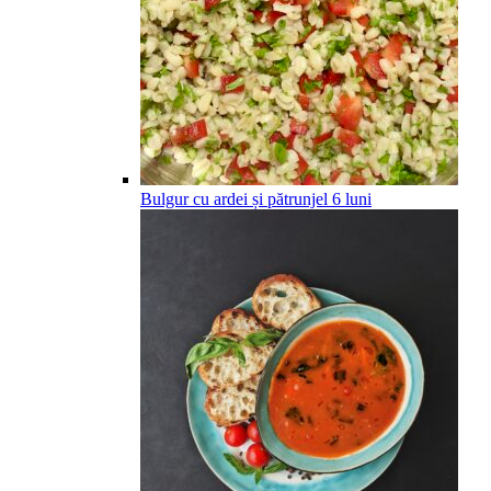
Bulgur cu ardei și pătrunjel
6
luni