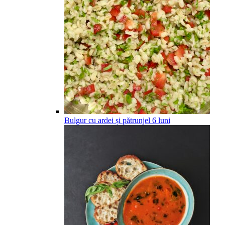
Bulgur cu ardei și pătrunjel
6
luni