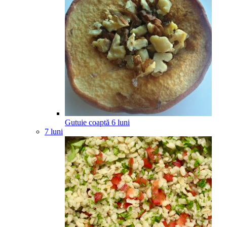
Gutuie coaptă
6
luni
7 luni