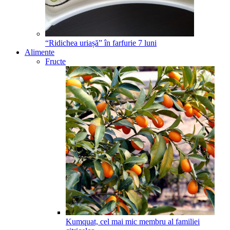
“Ridichea uriașă” în farfurie
7
luni
Alimente
Fructe
Kumquat, cel mai mic membru al familiei