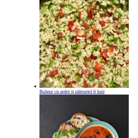
Bulgur cu ardei și pătrunjel
6
luni