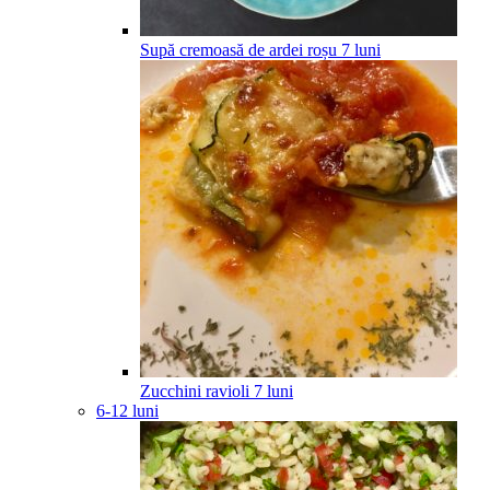
Supă cremoasă de ardei roșu
7
luni
Zucchini ravioli
7
luni
6-12 luni