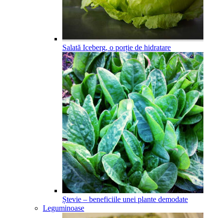
Salată Iceberg, o porție de hidratare
Ștevie – beneficiile unei plante demodate
Leguminoase