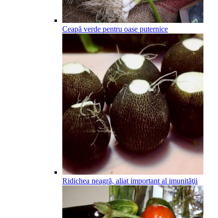
Ceapă verde pentru oase puternice
Ridichea neagră, aliat important al imunităţii