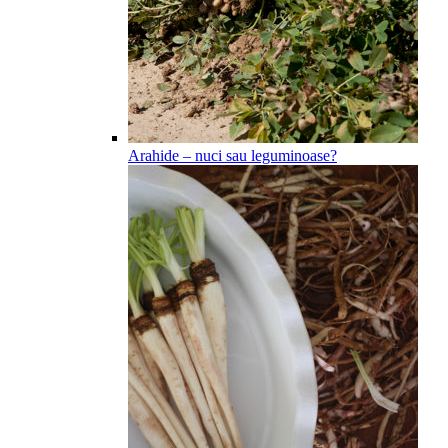
Arahide – nuci sau leguminoase?