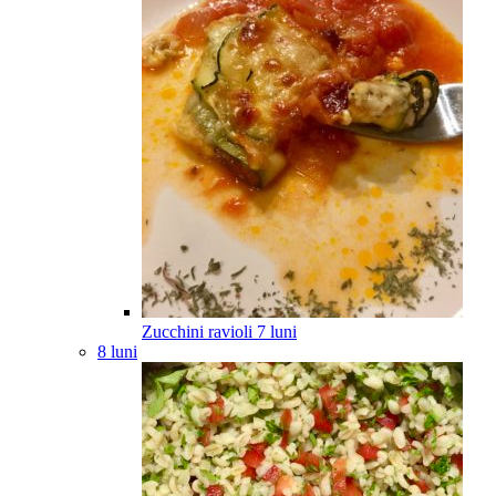
Zucchini ravioli
7
luni
8 luni