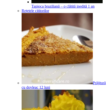
Tapioca braziliană – o clătită inedită
1
an
Rețetele cititorilor
Prăjitură
cu dovleac
12
luni