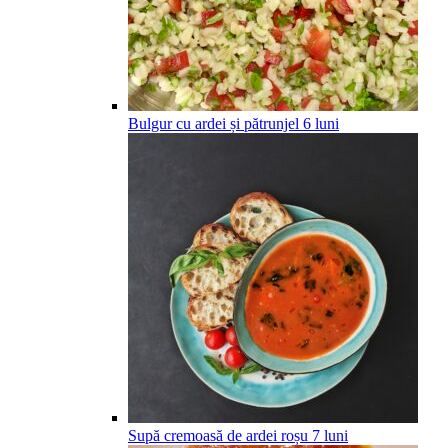
Bulgur cu ardei și pătrunjel
6
luni
Supă cremoasă de ardei roșu
7
luni