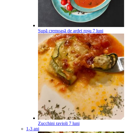
Supă cremoasă de ardei roșu
7
luni
Zucchini ravioli
7
luni
1-3 ani