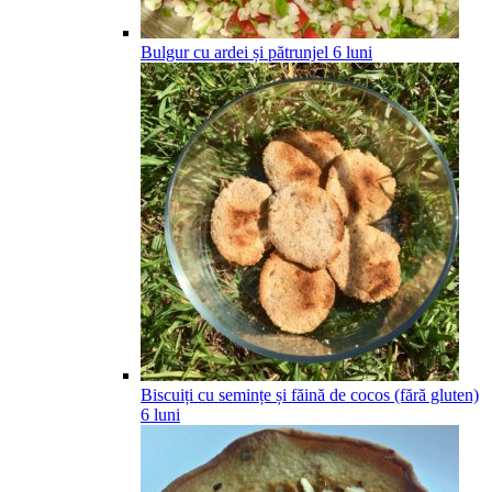
Bulgur cu ardei și pătrunjel
6
luni
Biscuiți cu semințe și făină de cocos (fără gluten)
6
luni