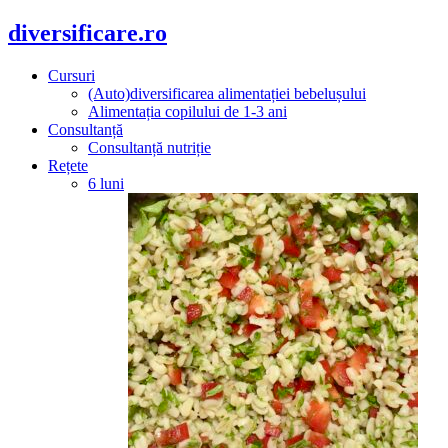
diversificare.ro
Cursuri
(Auto)diversificarea alimentației bebelușului
Alimentația copilului de 1-3 ani
Consultanță
Consultanță nutriție
Rețete
6 luni