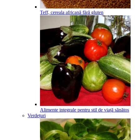
Teff, cereala africană fără gluten
Alimente integrale pentru stil de viață sănătos
Verdețuri