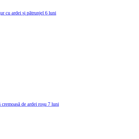
ur cu ardei și pătrunjel
6
luni
 cremoasă de ardei roșu
7
luni