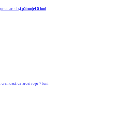
ur cu ardei și pătrunjel
6
luni
 cremoasă de ardei roșu
7
luni