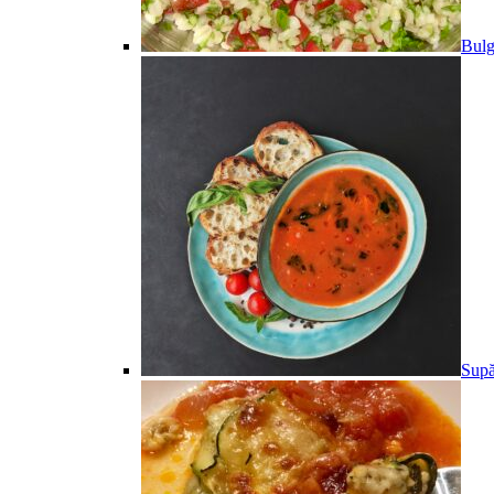
Bulg
Supă