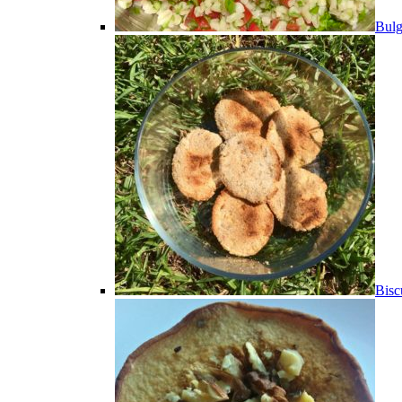
Bulg
Bisc