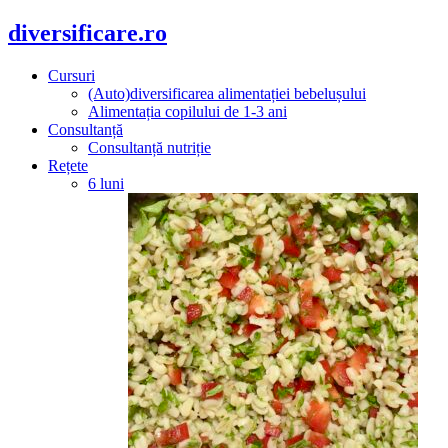
diversificare.ro
Cursuri
(Auto)diversificarea alimentației bebelușului
Alimentația copilului de 1-3 ani
Consultanță
Consultanță nutriție
Rețete
6 luni