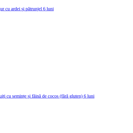
ur cu ardei și pătrunjel
6
luni
uiți cu semințe și făină de cocos (fără gluten)
6
luni