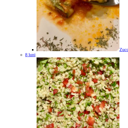
Zucc
8 luni