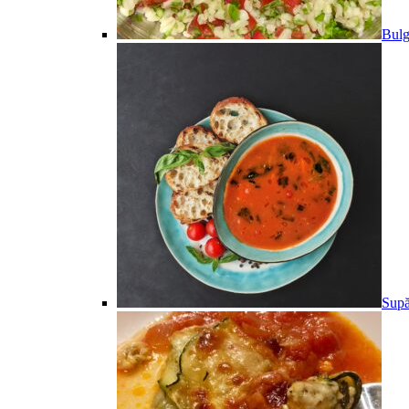
Bulg
Supă