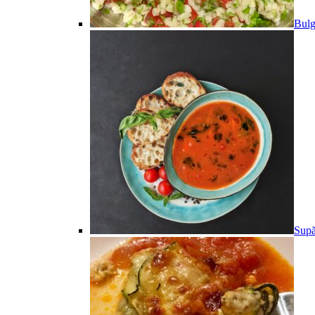
Bulg
Supă