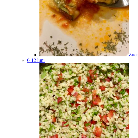
Zucc
6-12 luni