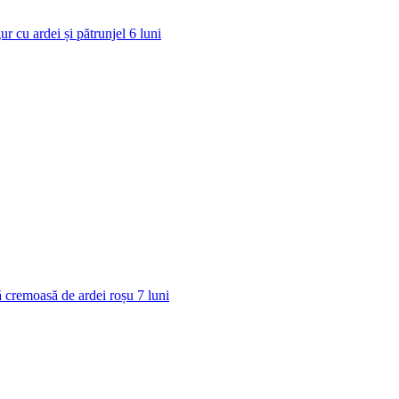
ur cu ardei și pătrunjel
6
luni
 cremoasă de ardei roșu
7
luni