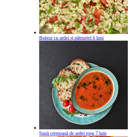
Bulgur cu ardei și pătrunjel
6
luni
Supă cremoasă de ardei roșu
7
luni