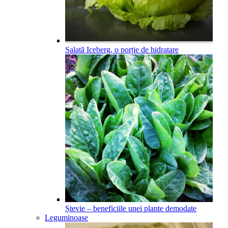
Salată Iceberg, o porție de hidratare
Ștevie – beneficiile unei plante demodate
Leguminoase