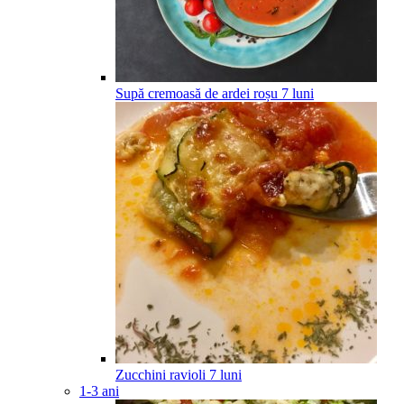
Supă cremoasă de ardei roșu
7
luni
Zucchini ravioli
7
luni
1-3 ani