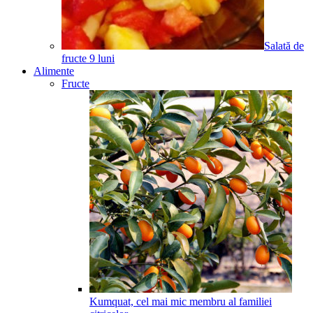
Salată de
fructe
9
luni
Alimente
Fructe
Kumquat, cel mai mic membru al familiei