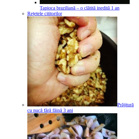
Tapioca braziliană – o clătită inedită
1
an
Rețetele cititorilor
Prăjitură
cu nucă fără făină
3
ani