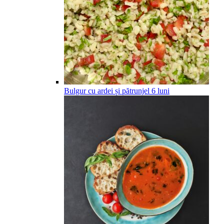
Bulgur cu ardei și pătrunjel
6
luni