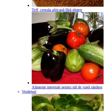
Teff, cereala africană fără gluten
Alimente integrale pentru stil de viață sănătos
Verdețuri