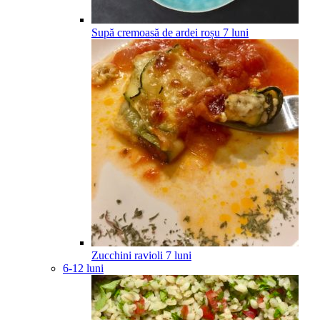
Supă cremoasă de ardei roșu
7
luni
Zucchini ravioli
7
luni
6-12 luni