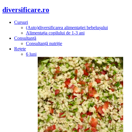
diversificare.ro
Cursuri
(Auto)diversificarea alimentației bebelușului
Alimentația copilului de 1-3 ani
Consultanță
Consultanță nutriție
Rețete
6 luni