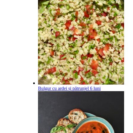
Bulgur cu ardei și pătrunjel
6
luni