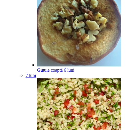
Gutuie coaptă
6
luni
7 luni