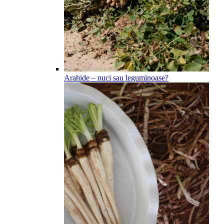
Arahide – nuci sau leguminoase?