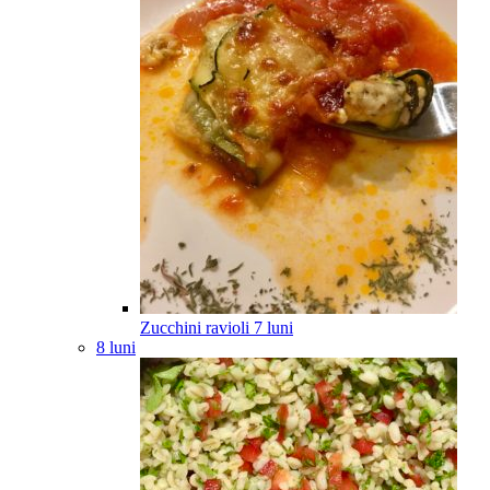
Zucchini ravioli
7
luni
8 luni