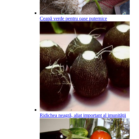
Ceapă verde pentru oase puternice
Ridichea neagră, aliat important al imunităţii