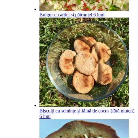
Bulgur cu ardei și pătrunjel
6
luni
Biscuiți cu semințe și făină de cocos (fără gluten)
6
luni