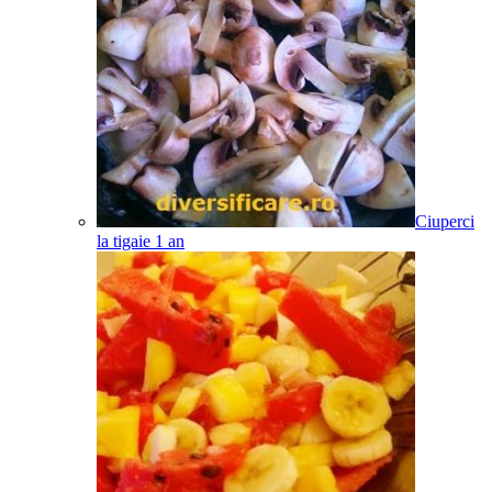
Ciuperci
la tigaie
1
an