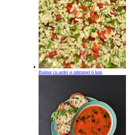
Bulgur cu ardei și pătrunjel
6
luni