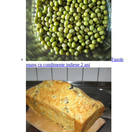
Fasole
mung cu condimente indiene
2
ani