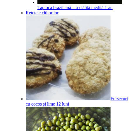
Tapioca braziliană – o clătită inedită
1
an
Rețetele cititorilor
Fursecuri
cu cocos şi lime
12
luni