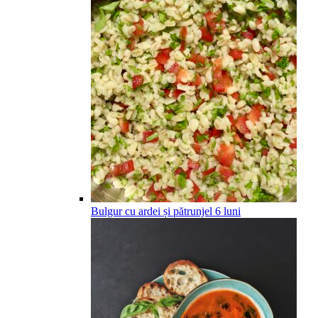
Bulgur cu ardei și pătrunjel
6
luni