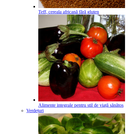
Teff, cereala africană fără gluten
Alimente integrale pentru stil de viață sănătos
Verdețuri