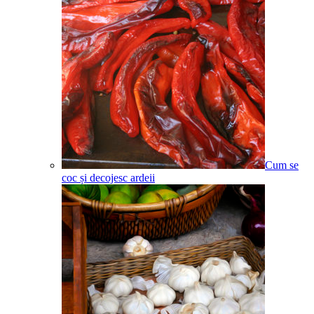
Cum se
coc și decojesc ardeii