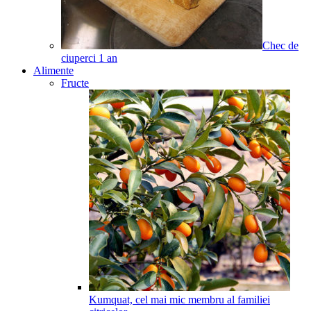
Chec de
ciuperci
1
an
Alimente
Fructe
Kumquat, cel mai mic membru al familiei