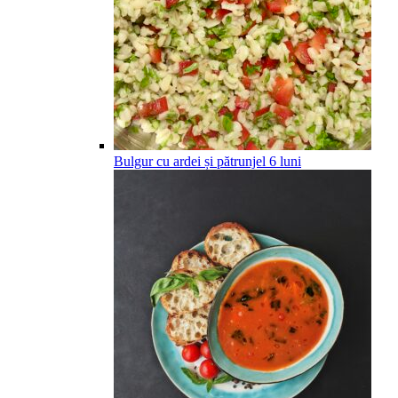
Bulgur cu ardei și pătrunjel
6
luni