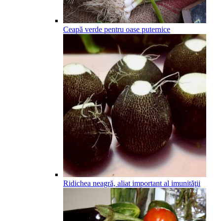
Ceapă verde pentru oase puternice
Ridichea neagră, aliat important al imunităţii