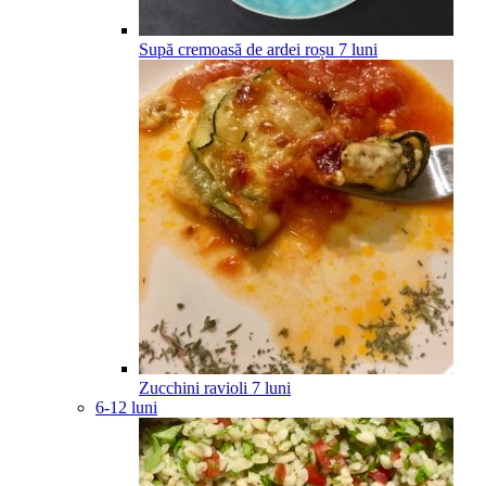
Supă cremoasă de ardei roșu
7
luni
Zucchini ravioli
7
luni
6-12 luni