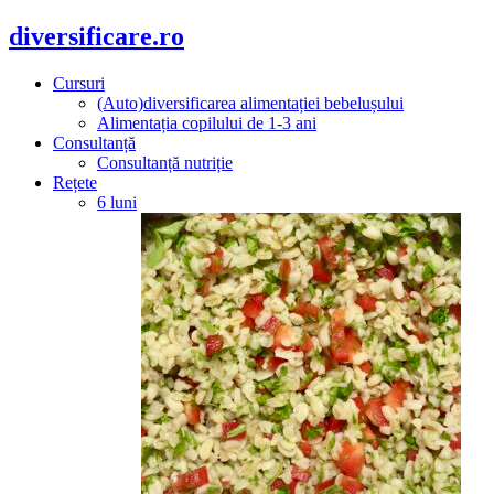
diversificare.ro
Cursuri
(Auto)diversificarea alimentației bebelușului
Alimentația copilului de 1-3 ani
Consultanță
Consultanță nutriție
Rețete
6 luni