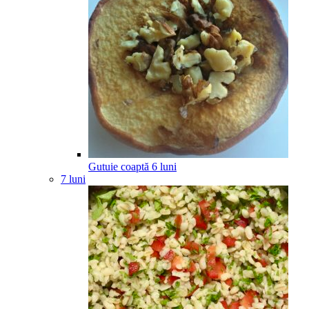
Gutuie coaptă
6
luni
7 luni