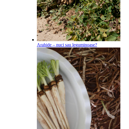
Arahide – nuci sau leguminoase?