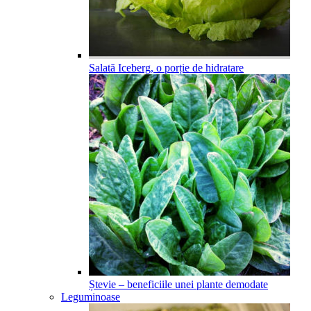
Salată Iceberg, o porție de hidratare
Ștevie – beneficiile unei plante demodate
Leguminoase