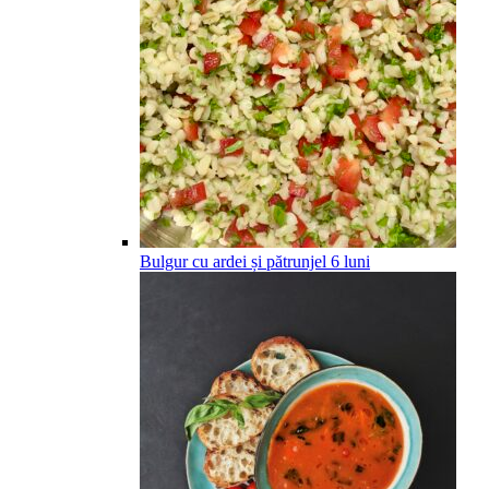
Bulgur cu ardei și pătrunjel
6
luni