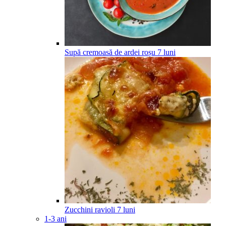
Supă cremoasă de ardei roșu
7
luni
Zucchini ravioli
7
luni
1-3 ani