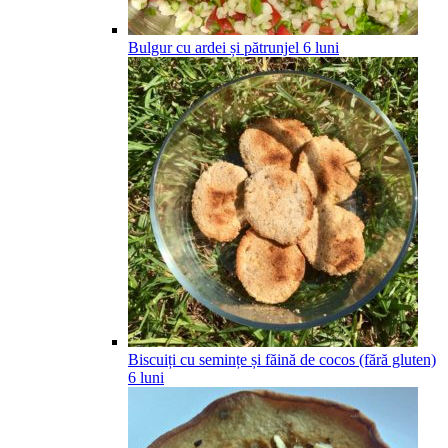
Bulgur cu ardei și pătrunjel
6
luni
Biscuiți cu semințe și făină de cocos (fără gluten)
6
luni