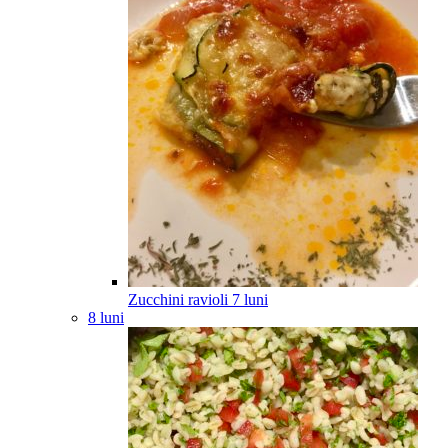
Zucchini ravioli
7
luni
8 luni