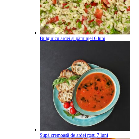
Bulgur cu ardei și pătrunjel
6
luni
Supă cremoasă de ardei roșu
7
luni