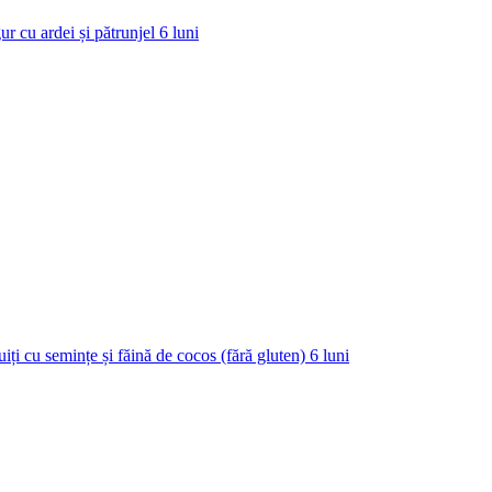
ur cu ardei și pătrunjel
6
luni
uiți cu semințe și făină de cocos (fără gluten)
6
luni