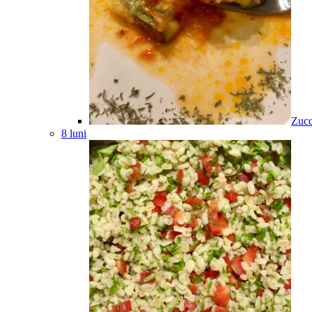
Zucc
8 luni