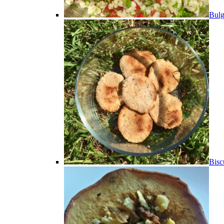
Bulg
Bisc