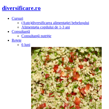
diversificare.ro
Cursuri
(Auto)diversificarea alimentației bebelușului
Alimentația copilului de 1-3 ani
Consultanță
Consultanță nutriție
Rețete
6 luni