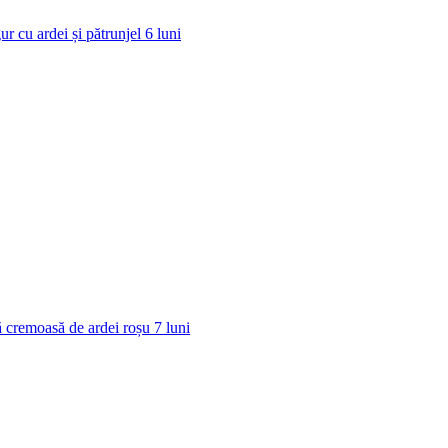
ur cu ardei și pătrunjel
6
luni
 cremoasă de ardei roșu
7
luni