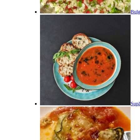
Bulg
Supă