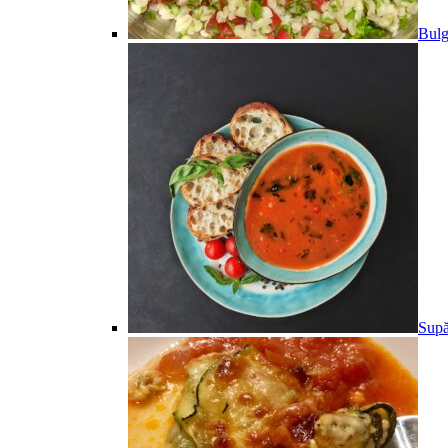
Bulg
Supă