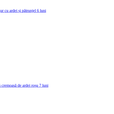
ur cu ardei și pătrunjel
6
luni
 cremoasă de ardei roșu
7
luni