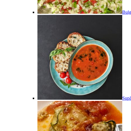
Bulg
Supă