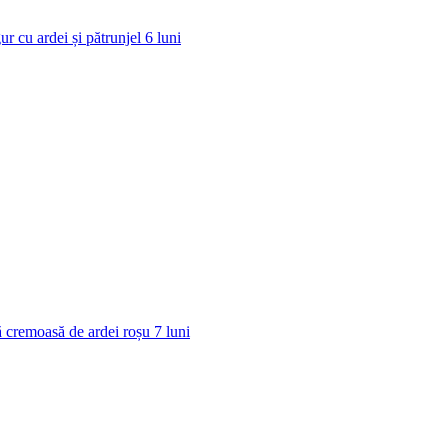
ur cu ardei și pătrunjel
6
luni
 cremoasă de ardei roșu
7
luni