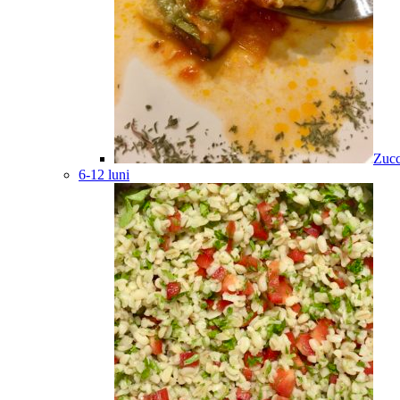
Zucc
6-12 luni