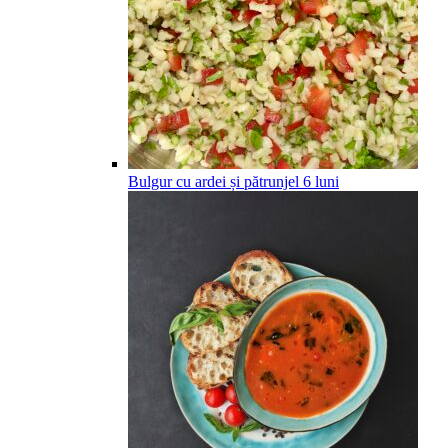
Bulgur cu ardei și pătrunjel
6
luni