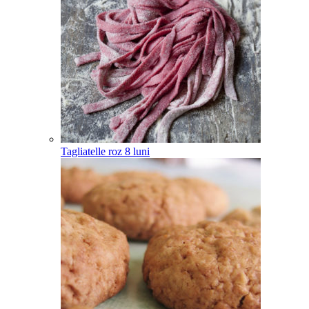
Tagliatelle roz
8
luni