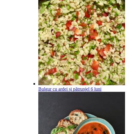
Bulgur cu ardei și pătrunjel
6
luni