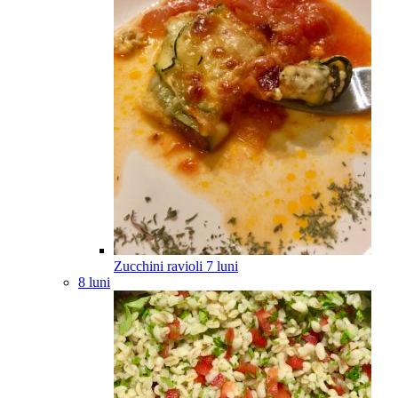
Zucchini ravioli
7
luni
8 luni