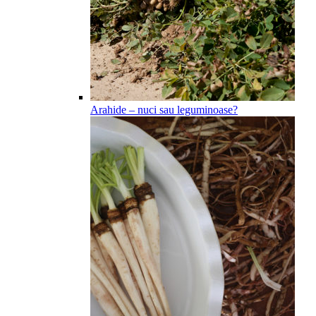
Arahide – nuci sau leguminoase?