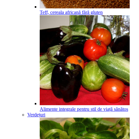
Teff, cereala africană fără gluten
Alimente integrale pentru stil de viață sănătos
Verdețuri