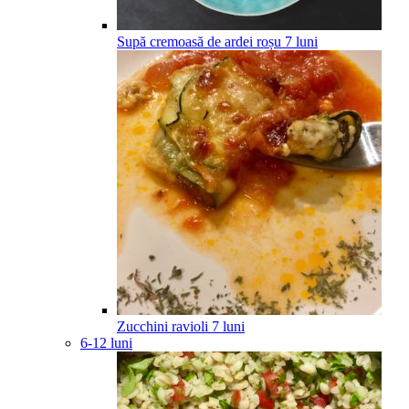
Supă cremoasă de ardei roșu
7
luni
Zucchini ravioli
7
luni
6-12 luni