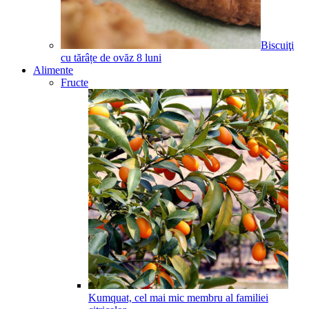
Biscuiţi
cu tărâțe de ovăz
8
luni
Alimente
Fructe
Kumquat, cel mai mic membru al familiei