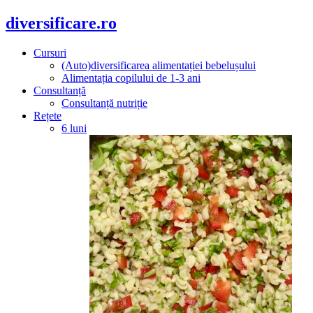
diversificare.ro
Cursuri
(Auto)diversificarea alimentației bebelușului
Alimentația copilului de 1-3 ani
Consultanță
Consultanță nutriție
Rețete
6 luni