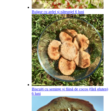
Bulgur cu ardei și pătrunjel
6
luni
Biscuiți cu semințe și făină de cocos (fără gluten)
6
luni