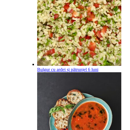
Bulgur cu ardei și pătrunjel
6
luni