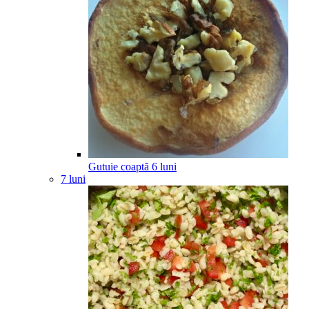
Gutuie coaptă
6
luni
7 luni