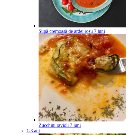
Supă cremoasă de ardei roșu
7
luni
Zucchini ravioli
7
luni
1-3 ani