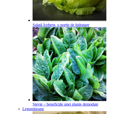
Salată Iceberg, o porție de hidratare
Ștevie – beneficiile unei plante demodate
Leguminoase