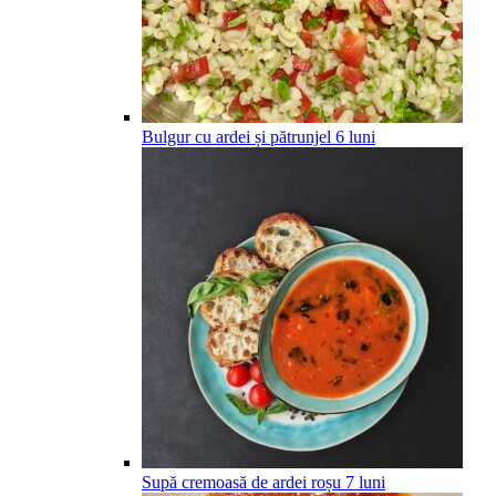
Bulgur cu ardei și pătrunjel
6
luni
Supă cremoasă de ardei roșu
7
luni