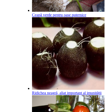
Ceapă verde pentru oase puternice
Ridichea neagră, aliat important al imunităţii