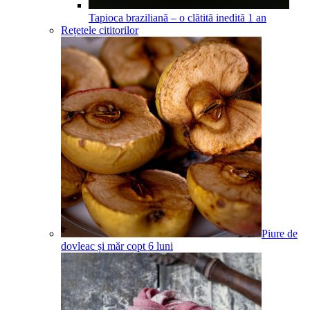
Tapioca braziliană – o clătită inedită
1
an
Rețetele cititorilor
Piure de
dovleac și măr copt
6
luni