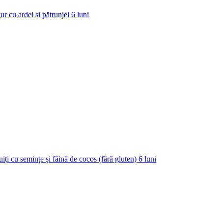
ur cu ardei și pătrunjel
6
luni
uiți cu semințe și făină de cocos (fără gluten)
6
luni