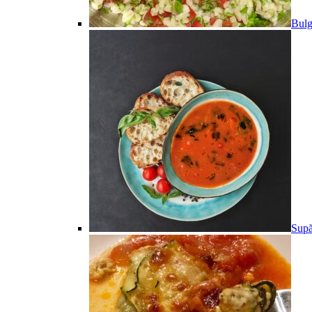
Bulg
Supă