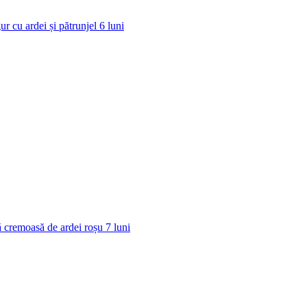
ur cu ardei și pătrunjel
6
luni
 cremoasă de ardei roșu
7
luni