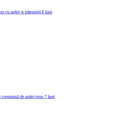
ur cu ardei și pătrunjel
6
luni
 cremoasă de ardei roșu
7
luni