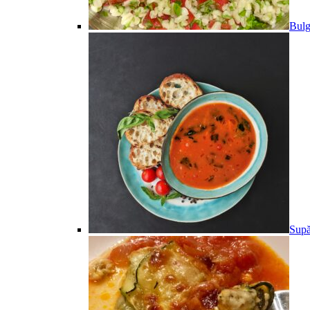
Bulg
Supă