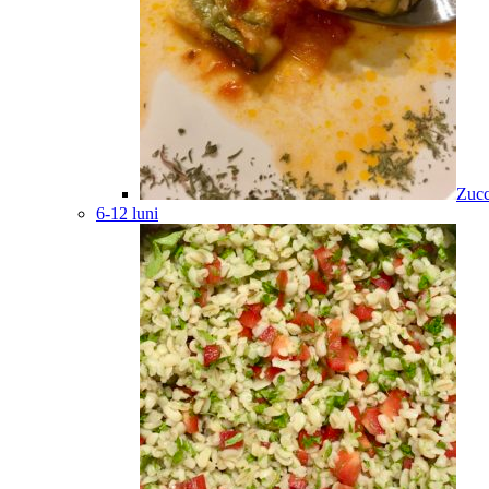
Zucc
6-12 luni