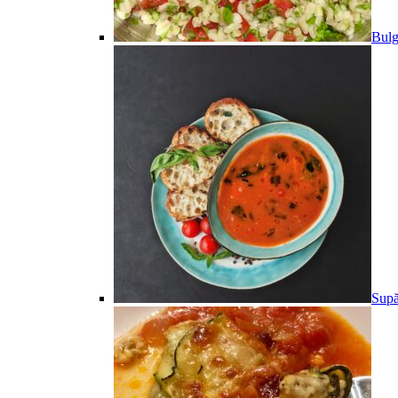
Bulg
Supă