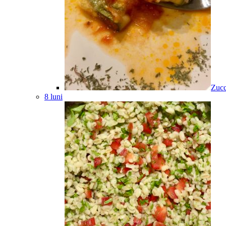
Zucc
8 luni