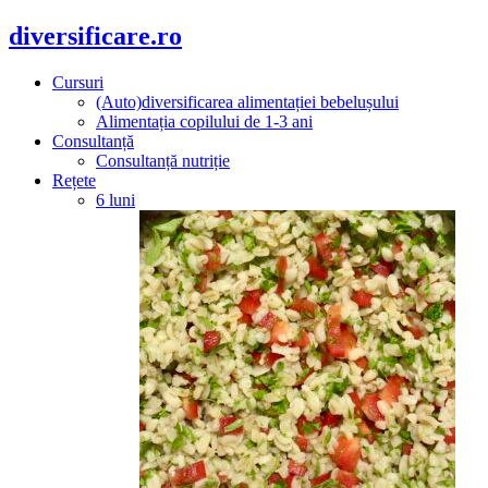
diversificare.ro
Cursuri
(Auto)diversificarea alimentației bebelușului
Alimentația copilului de 1-3 ani
Consultanță
Consultanță nutriție
Rețete
6 luni