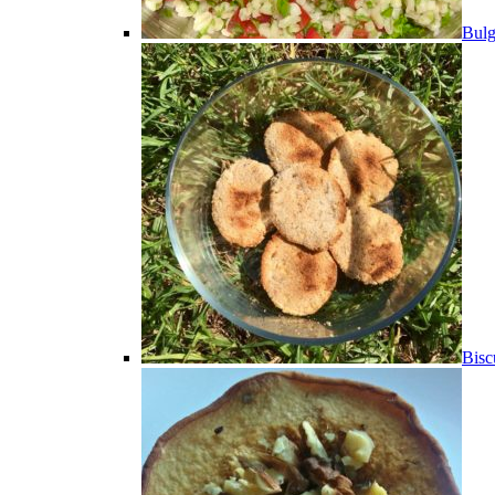
Bulg
Bisc