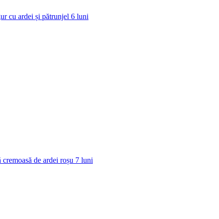
ur cu ardei și pătrunjel
6
luni
 cremoasă de ardei roșu
7
luni