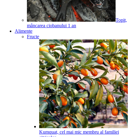
Topit,
mâncarea ciobanului
1
an
Alimente
Fructe
Kumquat, cel mai mic membru al familiei