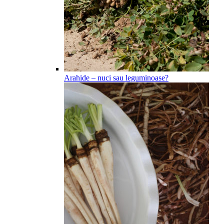
Arahide – nuci sau leguminoase?