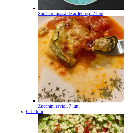
Supă cremoasă de ardei roșu
7
luni
Zucchini ravioli
7
luni
6-12 luni