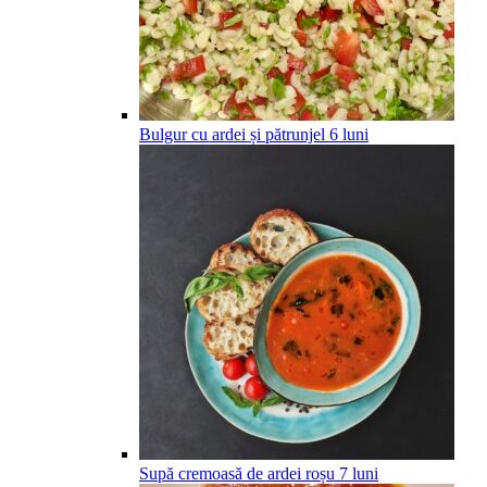
Bulgur cu ardei și pătrunjel
6
luni
Supă cremoasă de ardei roșu
7
luni