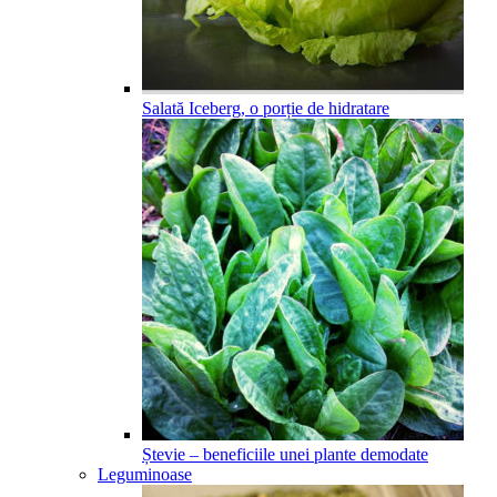
Salată Iceberg, o porție de hidratare
Ștevie – beneficiile unei plante demodate
Leguminoase