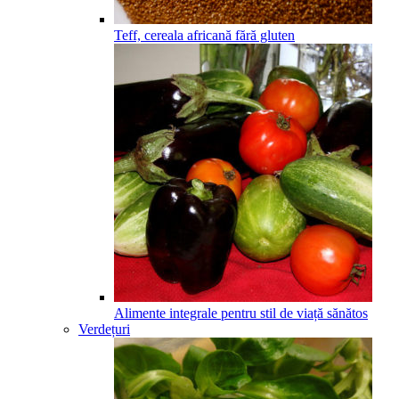
Teff, cereala africană fără gluten
Alimente integrale pentru stil de viață sănătos
Verdețuri