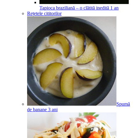
Tapioca braziliană – o clătită inedită
1
an
Rețetele cititorilor
Spumă
de banane
3
ani