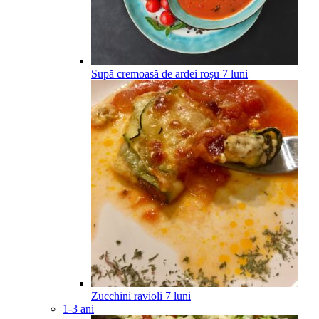
Supă cremoasă de ardei roșu
7
luni
Zucchini ravioli
7
luni
1-3 ani