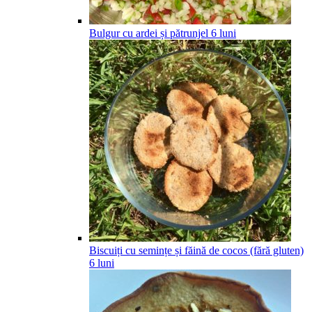
Bulgur cu ardei și pătrunjel
6
luni
Biscuiți cu semințe și făină de cocos (fără gluten)
6
luni