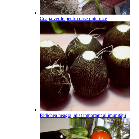
Ceapă verde pentru oase puternice
Ridichea neagră, aliat important al imunităţii