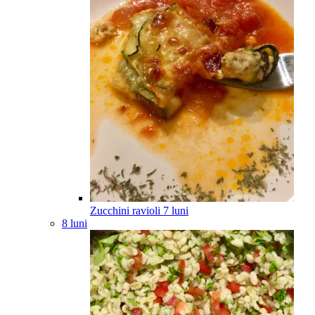
Zucchini ravioli
7
luni
8 luni