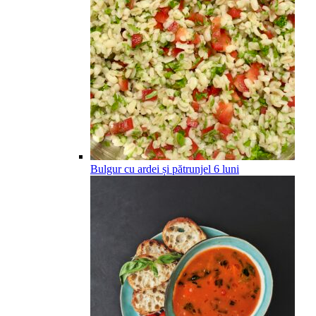
Bulgur cu ardei și pătrunjel
6
luni