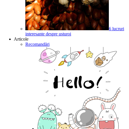
6 lucruri
interesante despre usturoi
Articole
Recomandări