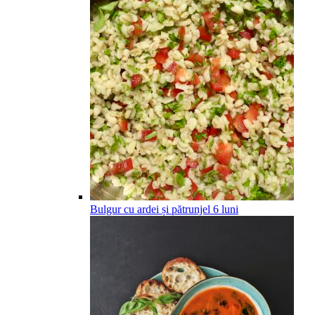
Bulgur cu ardei și pătrunjel
6
luni