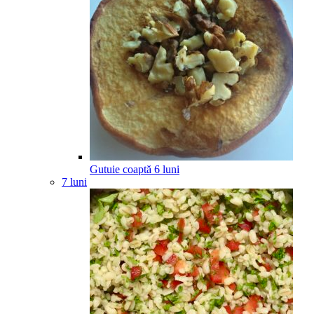
Gutuie coaptă
6
luni
7 luni