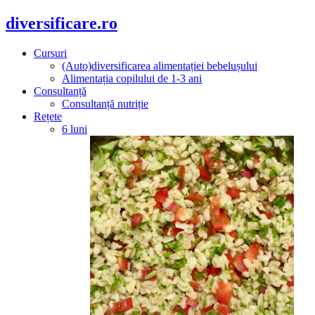
diversificare.ro
Cursuri
(Auto)diversificarea alimentației bebelușului
Alimentația copilului de 1-3 ani
Consultanță
Consultanță nutriție
Rețete
6 luni