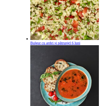
Bulgur cu ardei și pătrunjel
6
luni