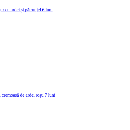
ur cu ardei și pătrunjel
6
luni
 cremoasă de ardei roșu
7
luni