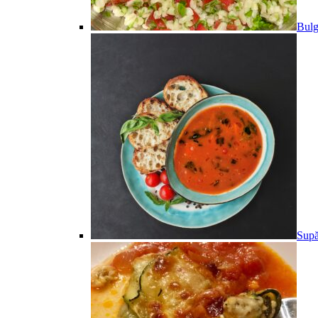
Bulg
Supă