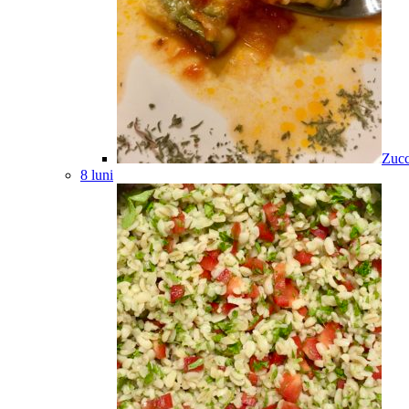
Zucc
8 luni