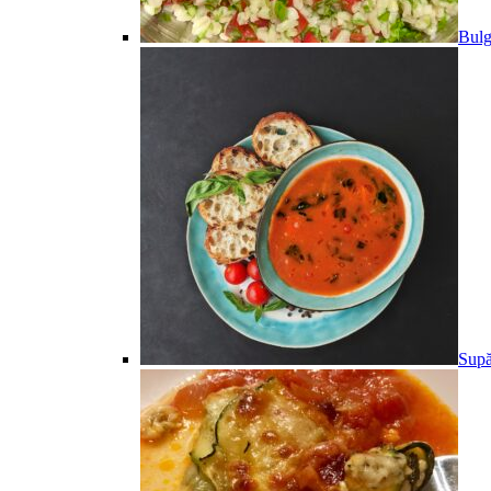
Bulg
Supă