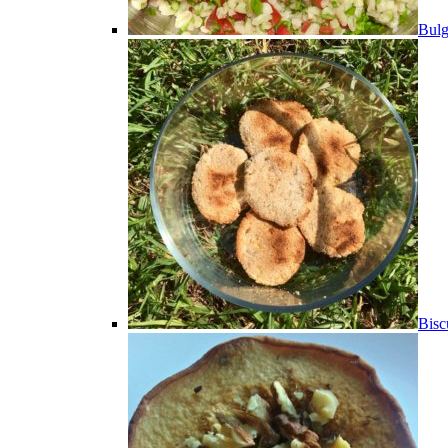
Bulg
Bisc