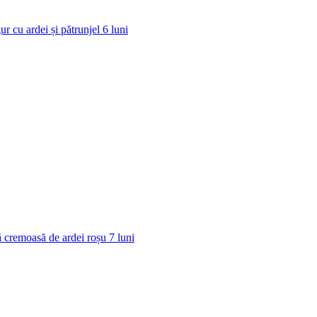
ur cu ardei și pătrunjel
6
luni
 cremoasă de ardei roșu
7
luni