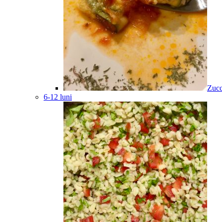
Zucc
6-12 luni