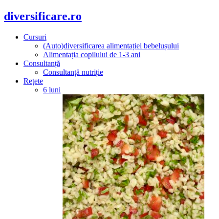
diversificare.ro
Cursuri
(Auto)diversificarea alimentației bebelușului
Alimentația copilului de 1-3 ani
Consultanță
Consultanță nutriție
Rețete
6 luni