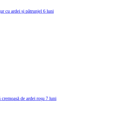
ur cu ardei și pătrunjel
6
luni
 cremoasă de ardei roșu
7
luni