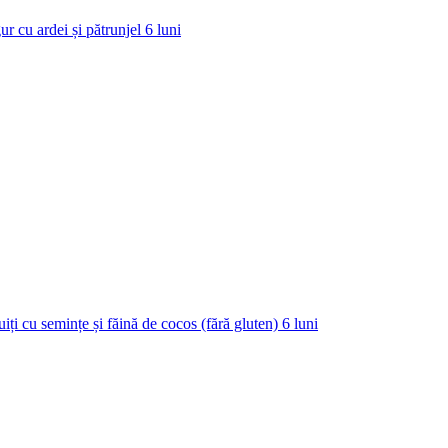
ur cu ardei și pătrunjel
6
luni
uiți cu semințe și făină de cocos (fără gluten)
6
luni