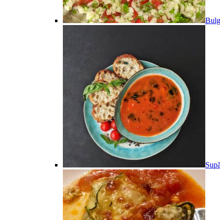
Bulg
Supă