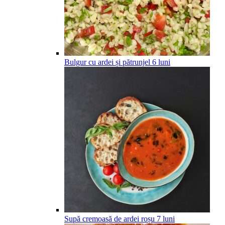
Bulgur cu ardei și pătrunjel
6
luni
Supă cremoasă de ardei roșu
7
luni