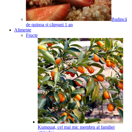
Budincă
de quinoa și căpșuni
1
an
Alimente
Fructe
Kumquat, cel mai mic membru al familiei