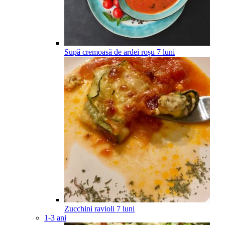
Supă cremoasă de ardei roșu
7
luni
Zucchini ravioli
7
luni
1-3 ani