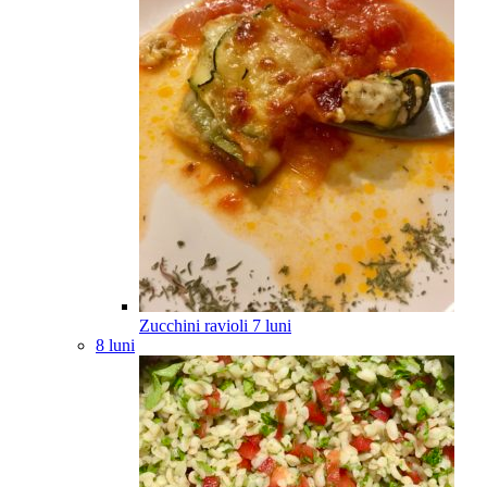
Zucchini ravioli
7
luni
8 luni