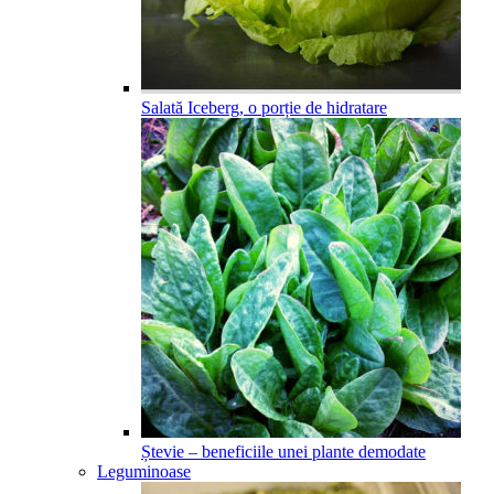
Salată Iceberg, o porție de hidratare
Ștevie – beneficiile unei plante demodate
Leguminoase