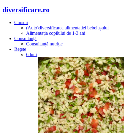
diversificare.ro
Cursuri
(Auto)diversificarea alimentației bebelușului
Alimentația copilului de 1-3 ani
Consultanță
Consultanță nutriție
Rețete
6 luni