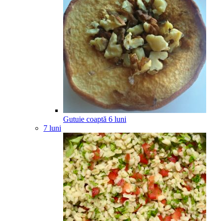
Gutuie coaptă
6
luni
7 luni