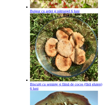
Bulgur cu ardei și pătrunjel
6
luni
Biscuiți cu semințe și făină de cocos (fără gluten)
6
luni