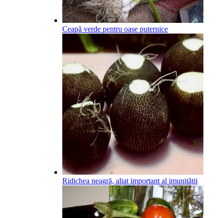
Ceapă verde pentru oase puternice
Ridichea neagră, aliat important al imunităţii