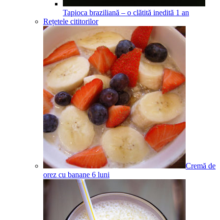
Tapioca braziliană – o clătită inedită
1
an
Rețetele cititorilor
Cremă de
orez cu banane
6
luni