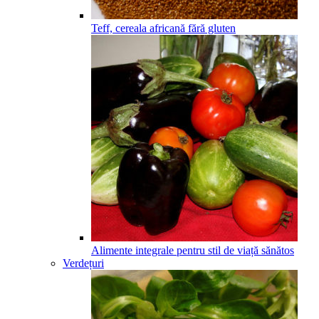
Teff, cereala africană fără gluten
Alimente integrale pentru stil de viață sănătos
Verdețuri