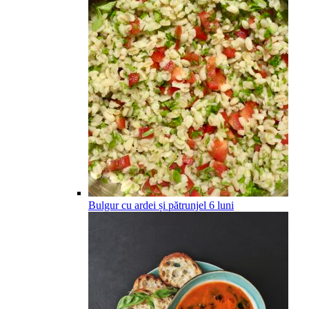
Bulgur cu ardei și pătrunjel
6
luni