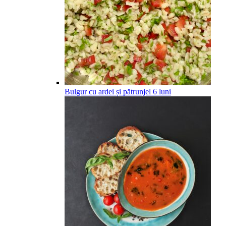
Bulgur cu ardei și pătrunjel
6
luni