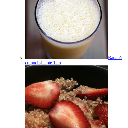
Banană
cu nuci și lapte
1
an