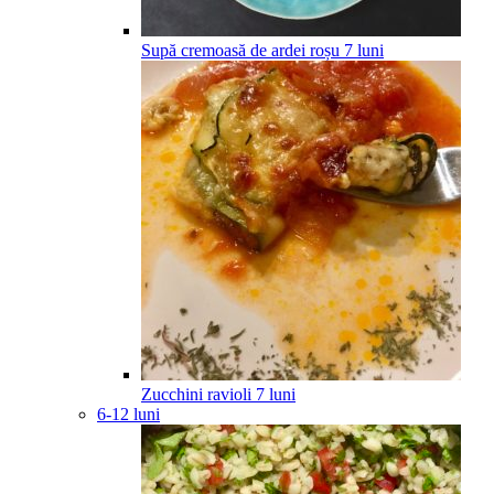
Supă cremoasă de ardei roșu
7
luni
Zucchini ravioli
7
luni
6-12 luni