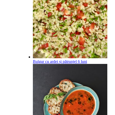
Bulgur cu ardei și pătrunjel
6
luni