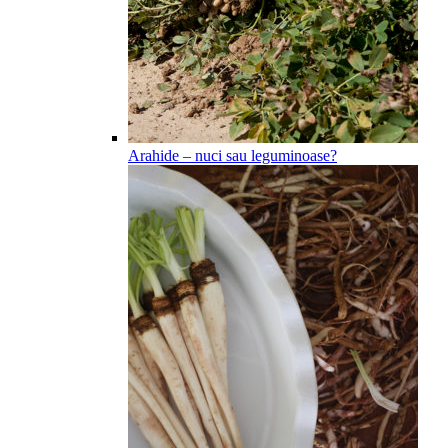
Arahide – nuci sau leguminoase?