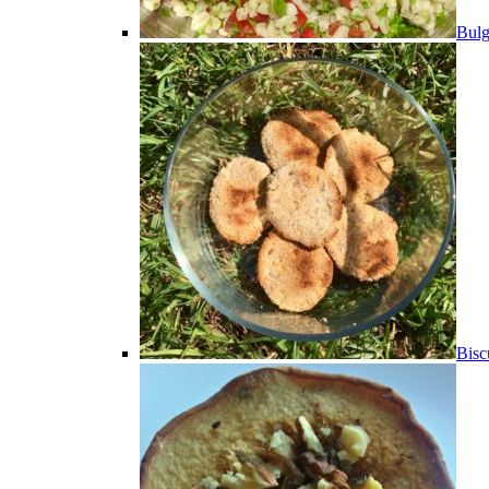
Bulg
Bisc