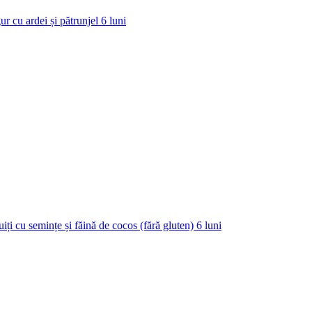
ur cu ardei și pătrunjel
6
luni
uiți cu semințe și făină de cocos (fără gluten)
6
luni