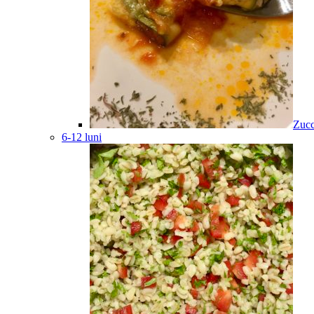
Zucc
6-12 luni