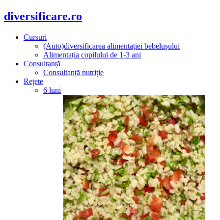
diversificare.ro
Cursuri
(Auto)diversificarea alimentației bebelușului
Alimentația copilului de 1-3 ani
Consultanță
Consultanță nutriție
Rețete
6 luni