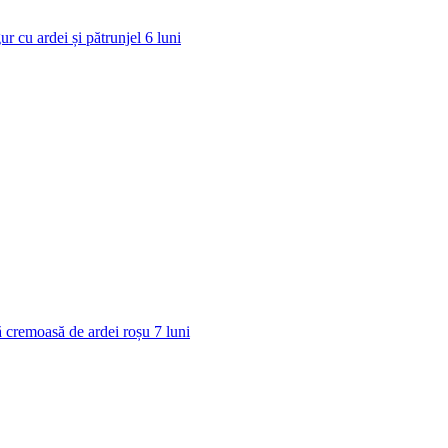
ur cu ardei și pătrunjel
6
luni
 cremoasă de ardei roșu
7
luni