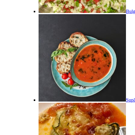
Bulg
Supă