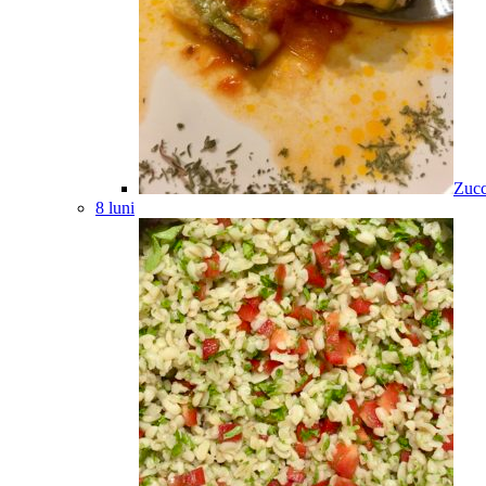
Zucc
8 luni