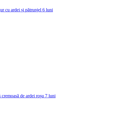
ur cu ardei și pătrunjel
6
luni
 cremoasă de ardei roșu
7
luni