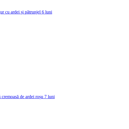
ur cu ardei și pătrunjel
6
luni
 cremoasă de ardei roșu
7
luni