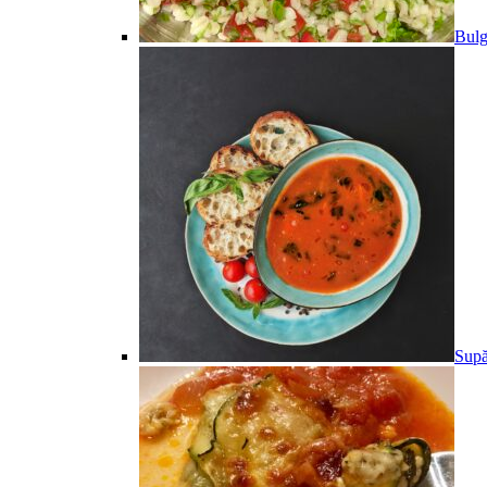
Bulg
Supă