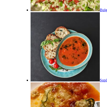
Bulg
Supă