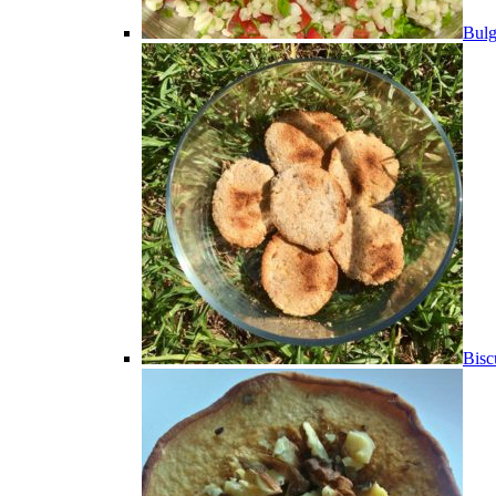
Bulg
Bisc