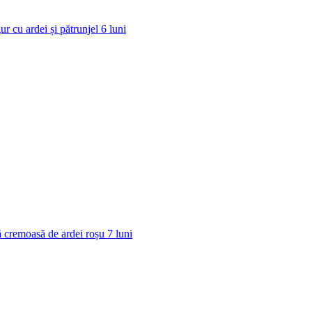
ur cu ardei și pătrunjel
6
luni
 cremoasă de ardei roșu
7
luni