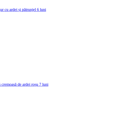
ur cu ardei și pătrunjel
6
luni
 cremoasă de ardei roșu
7
luni