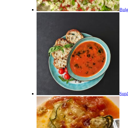
Bulg
Supă