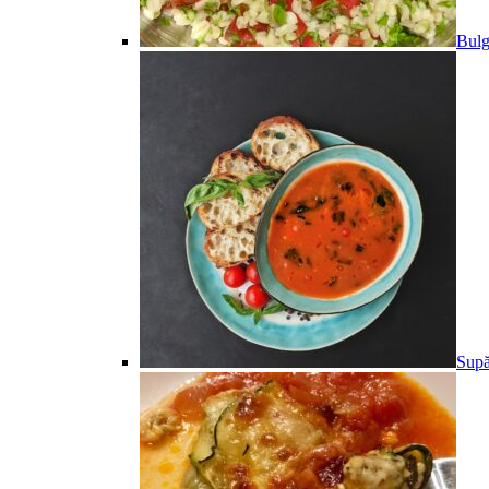
Bulg
Supă