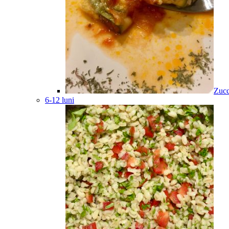
Zucc
6-12 luni