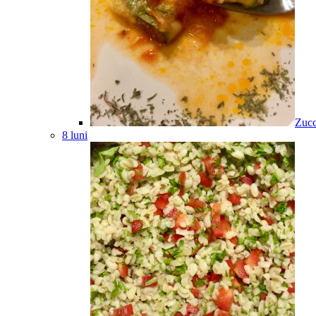
Zucc
8 luni