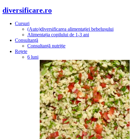
diversificare.ro
Cursuri
(Auto)diversificarea alimentației bebelușului
Alimentația copilului de 1-3 ani
Consultanță
Consultanță nutriție
Rețete
6 luni