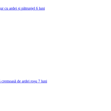
ur cu ardei și pătrunjel
6
luni
 cremoasă de ardei roșu
7
luni