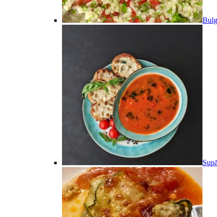
Bulg
Supă