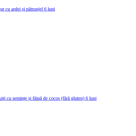
ur cu ardei și pătrunjel
6
luni
uiți cu semințe și făină de cocos (fără gluten)
6
luni