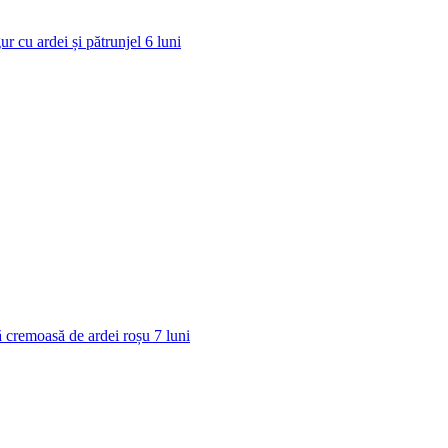
ur cu ardei și pătrunjel
6
luni
 cremoasă de ardei roșu
7
luni