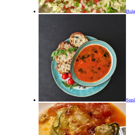
Bulg
Supă