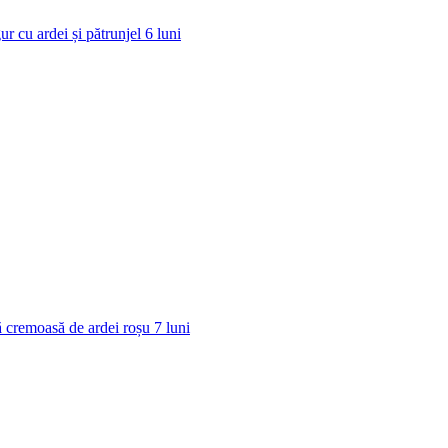
ur cu ardei și pătrunjel
6
luni
 cremoasă de ardei roșu
7
luni