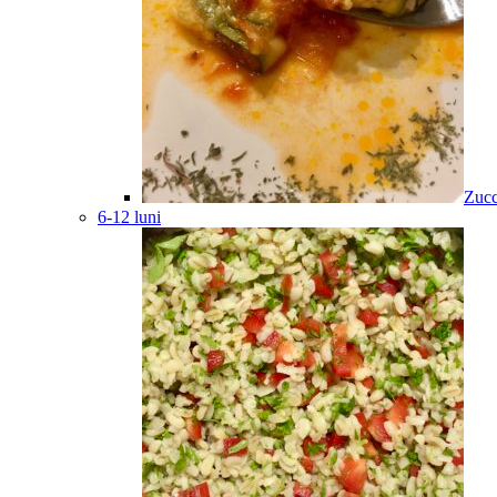
Zucc
6-12 luni