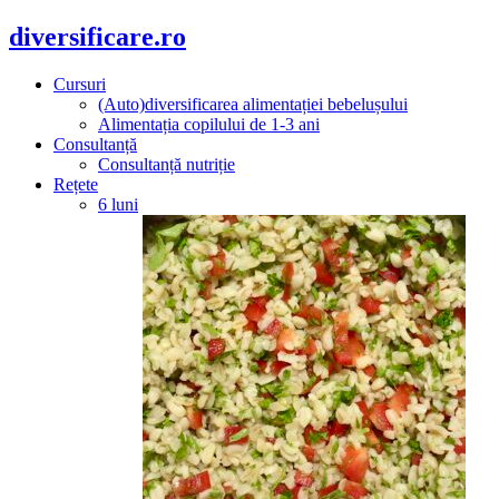
diversificare.ro
Cursuri
(Auto)diversificarea alimentației bebelușului
Alimentația copilului de 1-3 ani
Consultanță
Consultanță nutriție
Rețete
6 luni