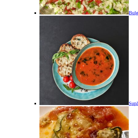
Bulg
Supă