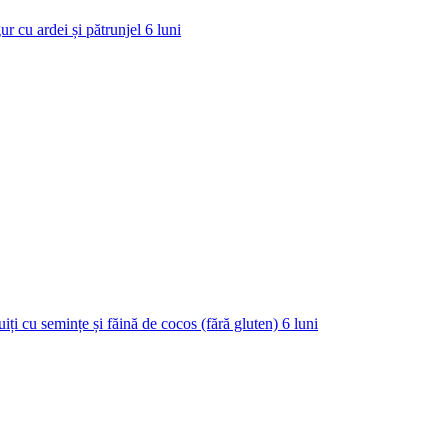
ur cu ardei și pătrunjel
6
luni
uiți cu semințe și făină de cocos (fără gluten)
6
luni