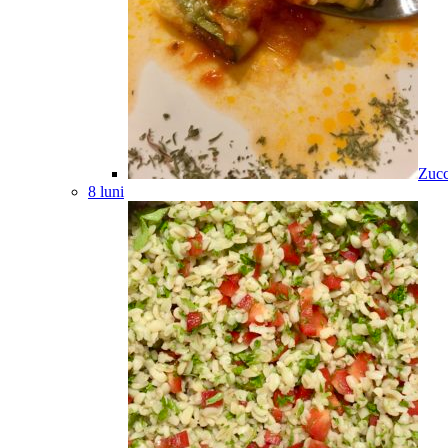
Zucc
8 luni