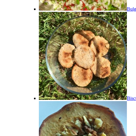
Bulg
Bisc