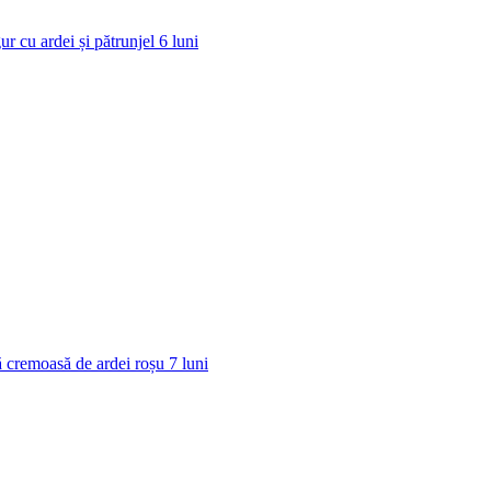
ur cu ardei și pătrunjel
6
luni
 cremoasă de ardei roșu
7
luni