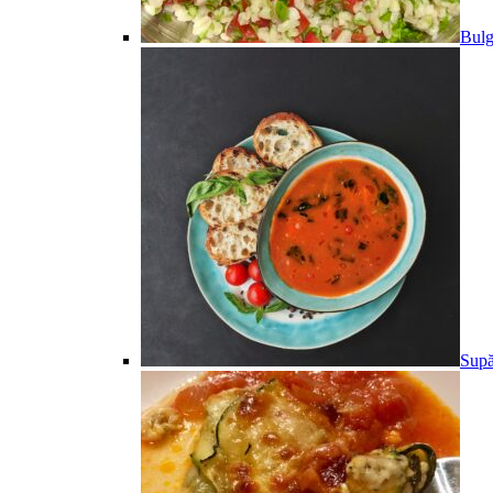
Bulg
Supă