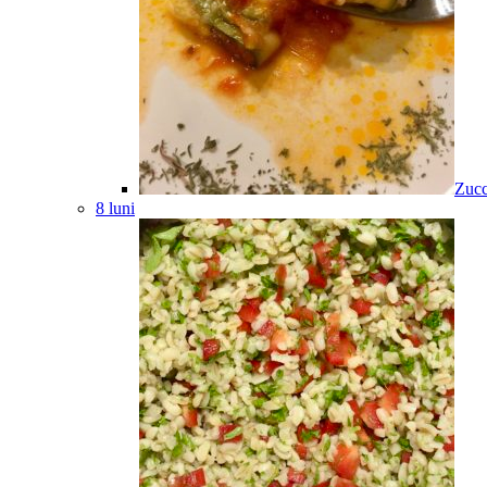
Zucc
8 luni