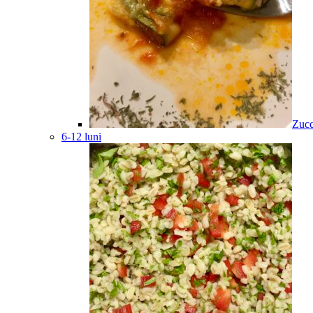
Zucc
6-12 luni