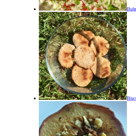
Bulg
Bisc