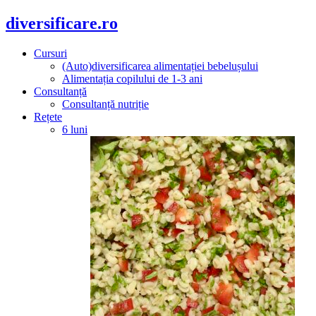
diversificare.ro
Cursuri
(Auto)diversificarea alimentației bebelușului
Alimentația copilului de 1-3 ani
Consultanță
Consultanță nutriție
Rețete
6 luni