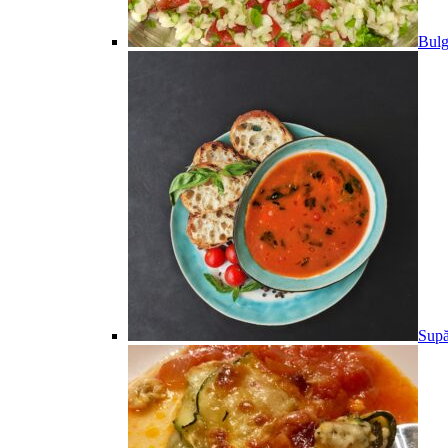
Bulg
Supă