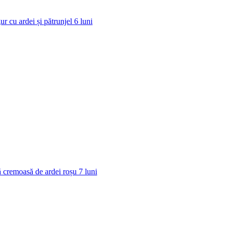
ur cu ardei și pătrunjel
6
luni
 cremoasă de ardei roșu
7
luni