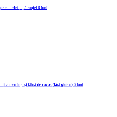
ur cu ardei și pătrunjel
6
luni
uiți cu semințe și făină de cocos (fără gluten)
6
luni