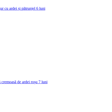
ur cu ardei și pătrunjel
6
luni
 cremoasă de ardei roșu
7
luni