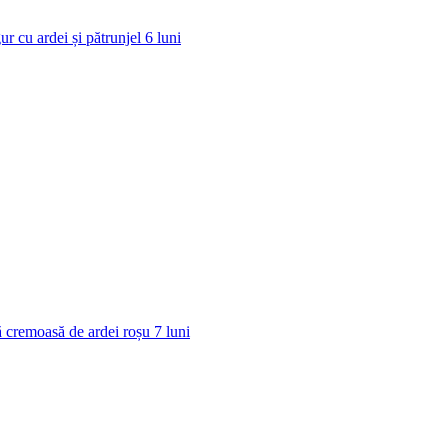
ur cu ardei și pătrunjel
6
luni
 cremoasă de ardei roșu
7
luni