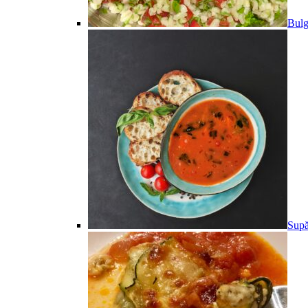
Bulg
Supă