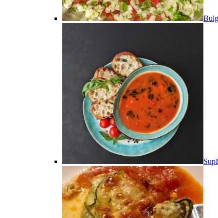
Bulg
Supă