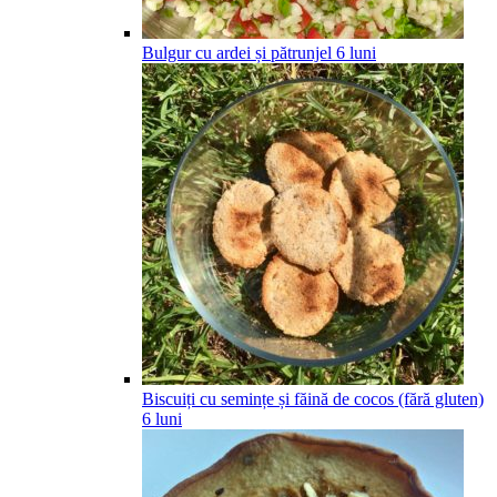
Bulgur cu ardei și pătrunjel
6
luni
Biscuiți cu semințe și făină de cocos (fără gluten)
6
luni