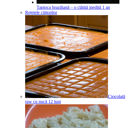
Tapioca braziliană – o clătită inedită
1
an
Rețetele cititorilor
Ciocolată
raw cu nucă
12
luni