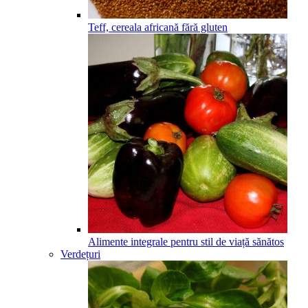
Teff, cereala africană fără gluten
Alimente integrale pentru stil de viață sănătos
Verdețuri