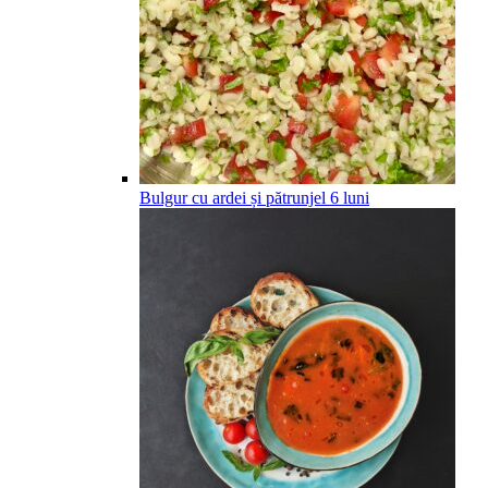
Bulgur cu ardei și pătrunjel
6
luni