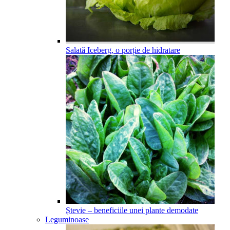
Salată Iceberg, o porție de hidratare
Ștevie – beneficiile unei plante demodate
Leguminoase