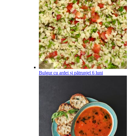
Bulgur cu ardei și pătrunjel
6
luni