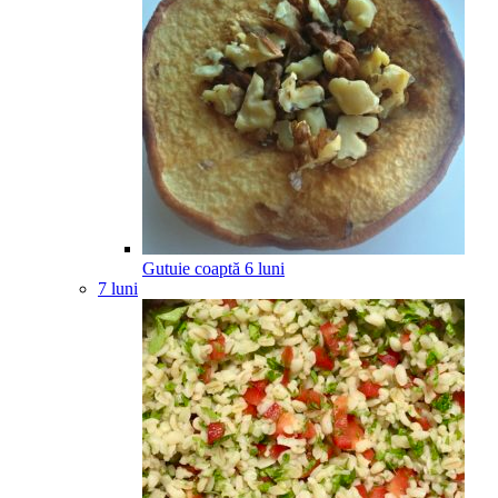
Gutuie coaptă
6
luni
7 luni