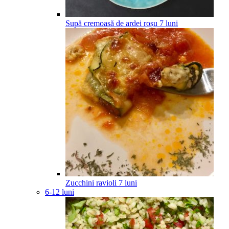
Supă cremoasă de ardei roșu
7
luni
Zucchini ravioli
7
luni
6-12 luni