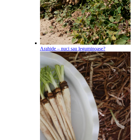
Arahide – nuci sau leguminoase?