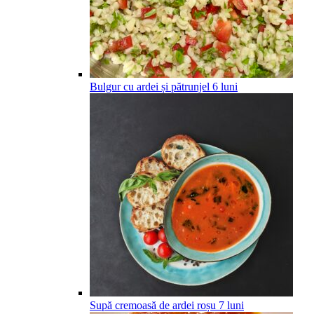
Bulgur cu ardei și pătrunjel
6
luni
Supă cremoasă de ardei roșu
7
luni