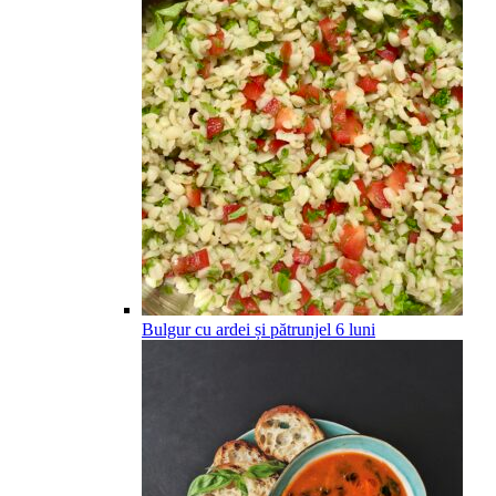
Bulgur cu ardei și pătrunjel
6
luni