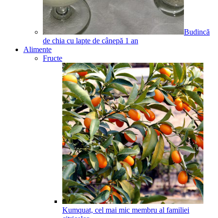
Budincă
de chia cu lapte de cânepă
1
an
Alimente
Fructe
Kumquat, cel mai mic membru al familiei