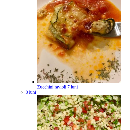
Zucchini ravioli
7
luni
8 luni