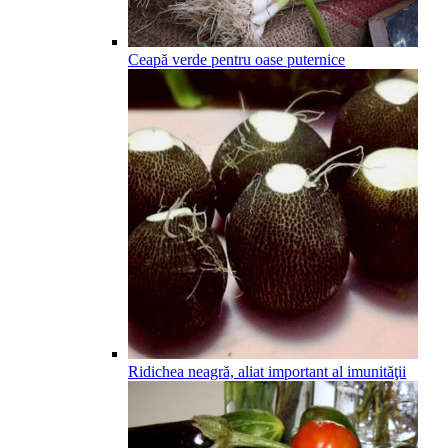
Ceapă verde pentru oase puternice
Ridichea neagră, aliat important al imunităţii