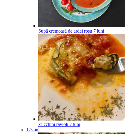
Supă cremoasă de ardei roșu
7
luni
Zucchini ravioli
7
luni
1-3 ani