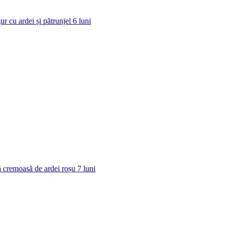
ur cu ardei și pătrunjel
6
luni
 cremoasă de ardei roșu
7
luni