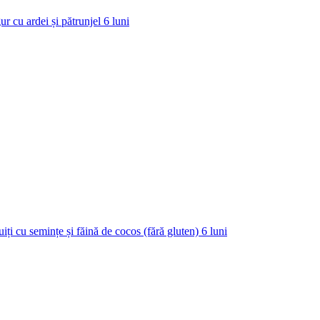
ur cu ardei și pătrunjel
6
luni
uiți cu semințe și făină de cocos (fără gluten)
6
luni