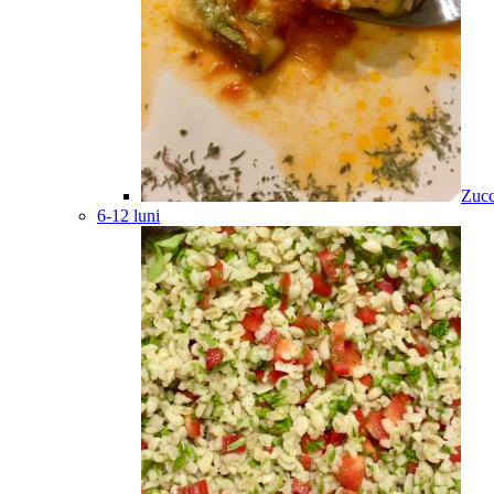
Zucc
6-12 luni