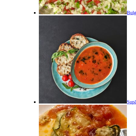
Bulg
Supă