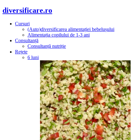
diversificare.ro
Cursuri
(Auto)diversificarea alimentației bebelușului
Alimentația copilului de 1-3 ani
Consultanță
Consultanță nutriție
Rețete
6 luni