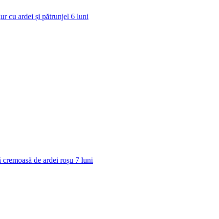
ur cu ardei și pătrunjel
6
luni
 cremoasă de ardei roșu
7
luni