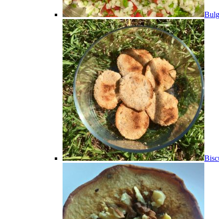
Bulg
Bisc