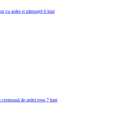
ur cu ardei și pătrunjel
6
luni
 cremoasă de ardei roșu
7
luni