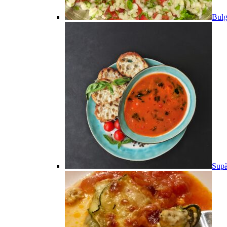
Bulg
Supă