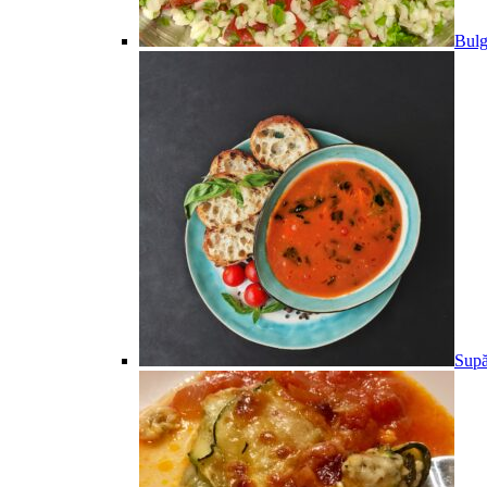
Bulg
Supă