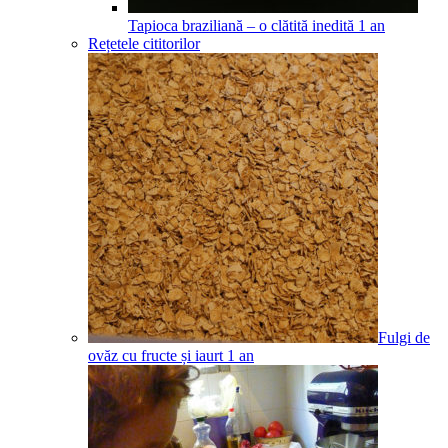
Tapioca braziliană – o clătită inedită
1
an
Rețetele cititorilor
Fulgi de
ovăz cu fructe și iaurt
1
an