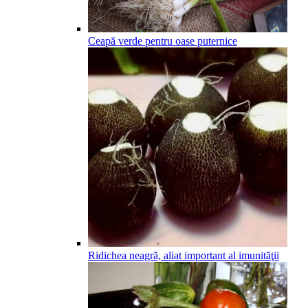
Ceapă verde pentru oase puternice
Ridichea neagră, aliat important al imunităţii