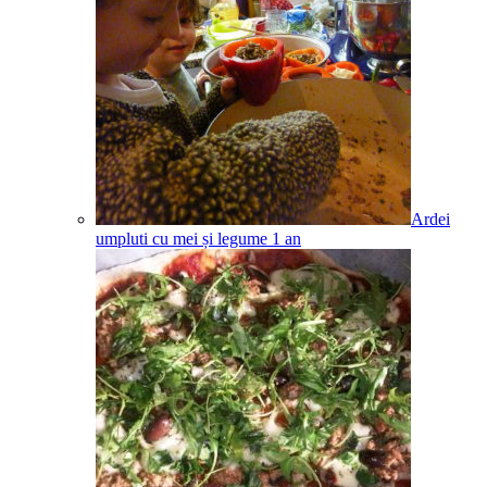
Ardei
umpluti cu mei și legume
1
an