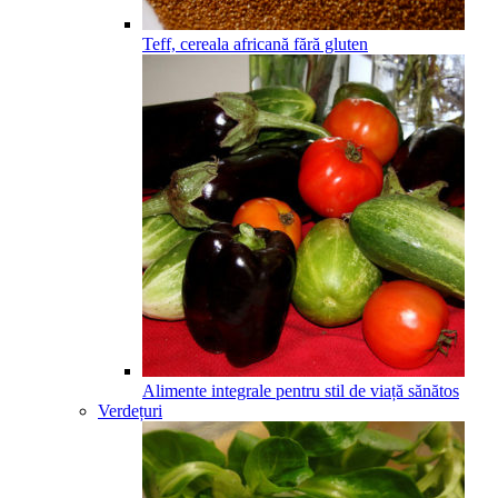
Teff, cereala africană fără gluten
Alimente integrale pentru stil de viață sănătos
Verdețuri