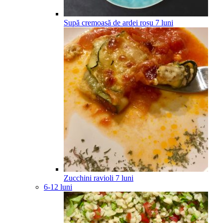
Supă cremoasă de ardei roșu
7
luni
Zucchini ravioli
7
luni
6-12 luni