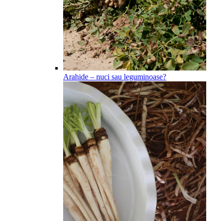
Arahide – nuci sau leguminoase?