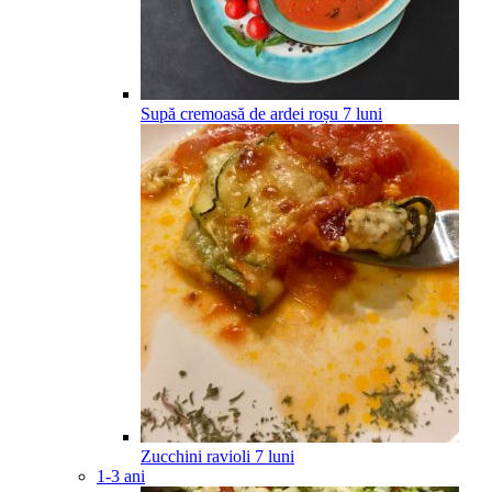
Supă cremoasă de ardei roșu
7
luni
Zucchini ravioli
7
luni
1-3 ani