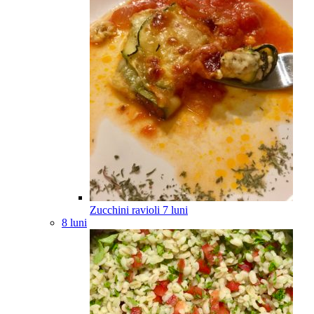
Zucchini ravioli
7
luni
8 luni