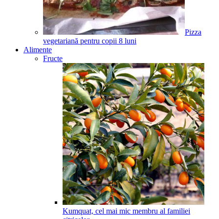
Pizza
vegetariană pentru copii
8
luni
Alimente
Fructe
Kumquat, cel mai mic membru al familiei