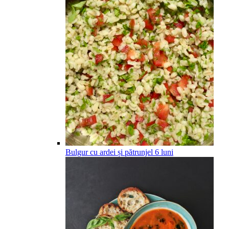
Bulgur cu ardei și pătrunjel
6
luni