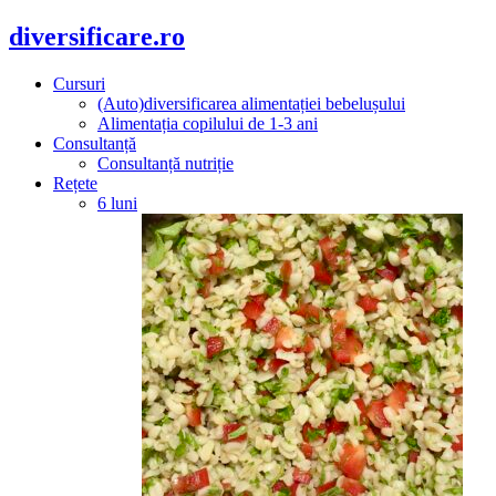
diversificare.ro
Cursuri
(Auto)diversificarea alimentației bebelușului
Alimentația copilului de 1-3 ani
Consultanță
Consultanță nutriție
Rețete
6 luni