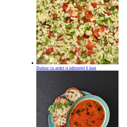
Bulgur cu ardei și pătrunjel
6
luni