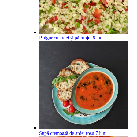
Bulgur cu ardei și pătrunjel
6
luni
Supă cremoasă de ardei roșu
7
luni