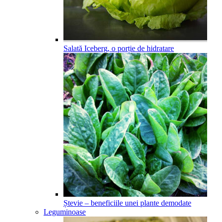
Salată Iceberg, o porție de hidratare
Ștevie – beneficiile unei plante demodate
Leguminoase