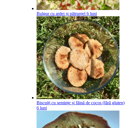
Bulgur cu ardei și pătrunjel
6
luni
Biscuiți cu semințe și făină de cocos (fără gluten)
6
luni