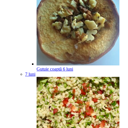
Gutuie coaptă
6
luni
7 luni