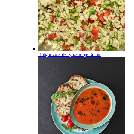
Bulgur cu ardei și pătrunjel
6
luni