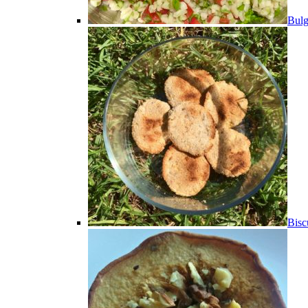
Bulg
Bisc