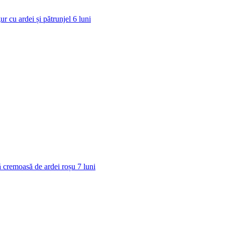
ur cu ardei și pătrunjel
6
luni
 cremoasă de ardei roșu
7
luni