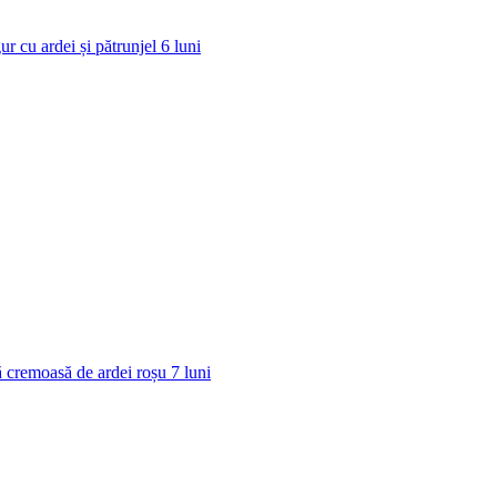
ur cu ardei și pătrunjel
6
luni
 cremoasă de ardei roșu
7
luni