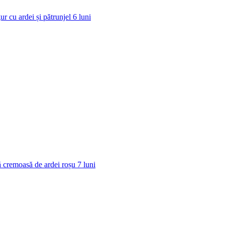
ur cu ardei și pătrunjel
6
luni
 cremoasă de ardei roșu
7
luni