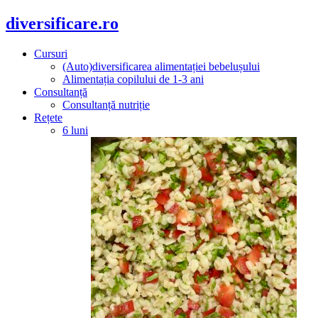
diversificare.ro
Cursuri
(Auto)diversificarea alimentației bebelușului
Alimentația copilului de 1-3 ani
Consultanță
Consultanță nutriție
Rețete
6 luni