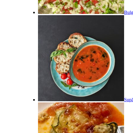
Bulg
Supă