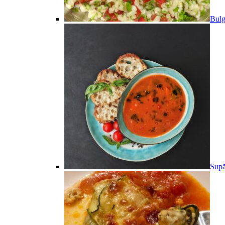
Bulg
Supă