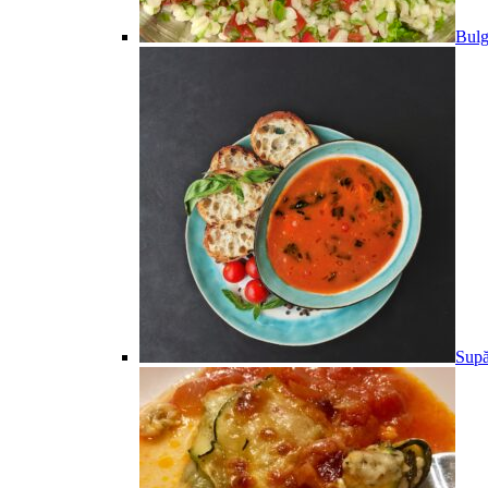
Bulg
Supă