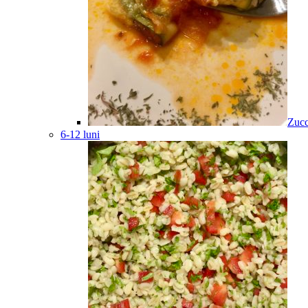
Zucc
6-12 luni