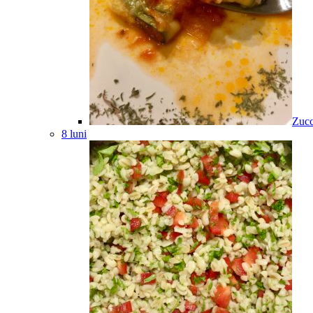
Zucc
8 luni