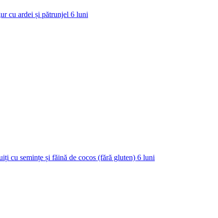
ur cu ardei și pătrunjel
6
luni
uiți cu semințe și făină de cocos (fără gluten)
6
luni