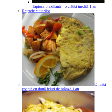
Tapioca braziliană – o clătită inedită
1
an
Rețetele cititorilor
Omletă
coaptă cu două feluri de brânză
1
an