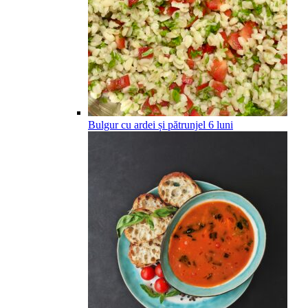
Bulgur cu ardei și pătrunjel
6
luni