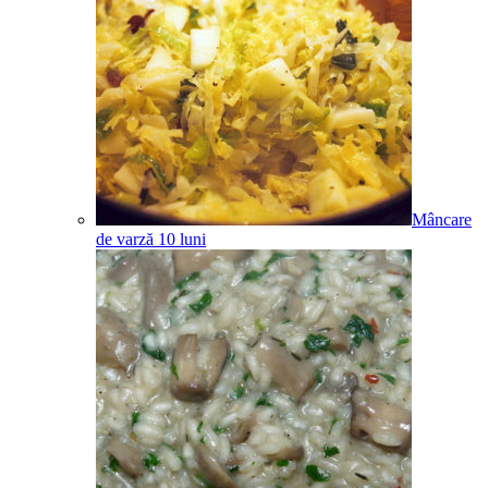
Mâncare
de varză
10
luni