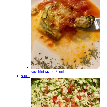
Zucchini ravioli
7
luni
8 luni