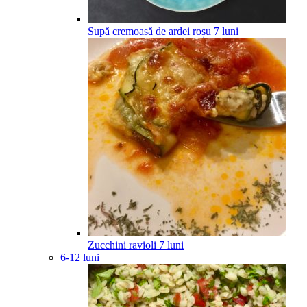
Supă cremoasă de ardei roșu
7
luni
Zucchini ravioli
7
luni
6-12 luni