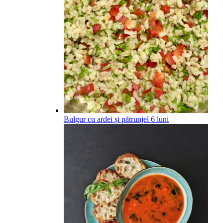
Bulgur cu ardei și pătrunjel
6
luni