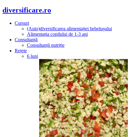
diversificare.ro
Cursuri
(Auto)diversificarea alimentației bebelușului
Alimentația copilului de 1-3 ani
Consultanță
Consultanță nutriție
Rețete
6 luni