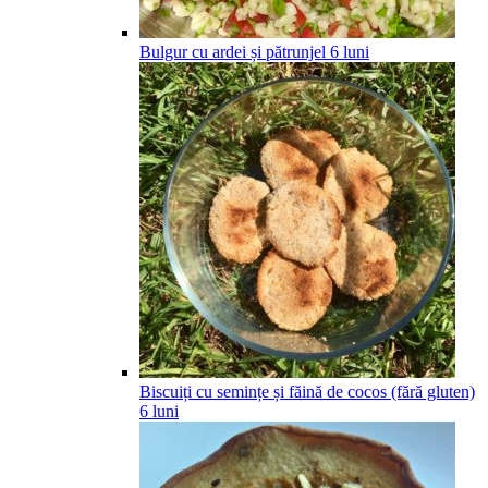
Bulgur cu ardei și pătrunjel
6
luni
Biscuiți cu semințe și făină de cocos (fără gluten)
6
luni