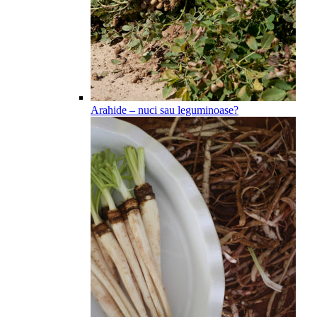
Arahide – nuci sau leguminoase?