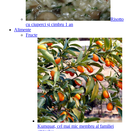
Risotto
cu ciuperci și cimbru
1
an
Alimente
Fructe
Kumquat, cel mai mic membru al familiei