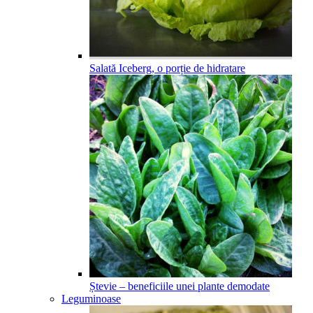
Salată Iceberg, o porție de hidratare
Ștevie – beneficiile unei plante demodate
Leguminoase