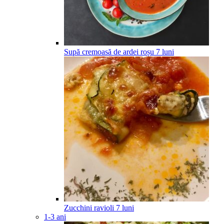
Supă cremoasă de ardei roșu
7
luni
Zucchini ravioli
7
luni
1-3 ani