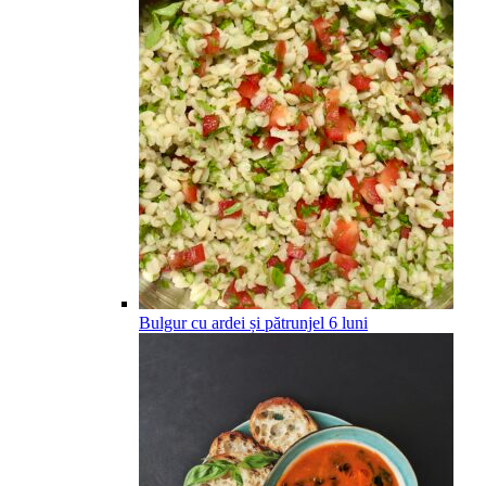
Bulgur cu ardei și pătrunjel
6
luni