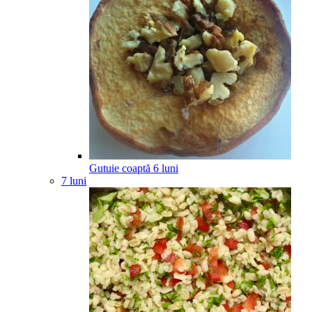
Gutuie coaptă
6
luni
7 luni