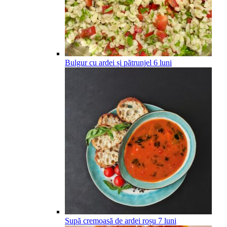
Bulgur cu ardei și pătrunjel
6
luni
Supă cremoasă de ardei roșu
7
luni