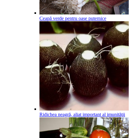
Ceapă verde pentru oase puternice
Ridichea neagră, aliat important al imunităţii