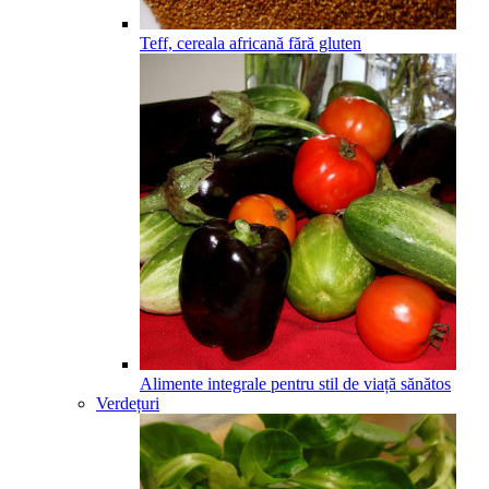
Teff, cereala africană fără gluten
Alimente integrale pentru stil de viață sănătos
Verdețuri