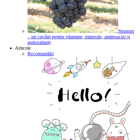
Struguri
– un cuvânt pentru vitamine, minerale, aminoacizi și
antioxidanți
Articole
Recomandări